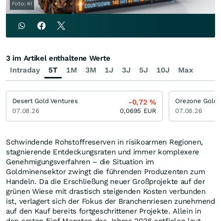
Foto: KI
3 im Artikel enthaltene Werte
Intraday
5T
1M
3M
1J
3J
5J
10J
Max
Desert Gold Ventures
Orezone Gold
-0,72
%
07.08.26
0,0695
EUR
07.08.26
Schwindende Rohstoffreserven in risikoarmen Regionen,
stagnierende Entdeckungsraten und immer komplexere
Genehmigungsverfahren – die Situation im
Goldminensektor zwingt die führenden Produzenten zum
Handeln. Da die Erschließung neuer Großprojekte auf der
grünen Wiese mit drastisch steigenden Kosten verbunden
ist, verlagert sich der Fokus der Branchenriesen zunehmend
auf den Kauf bereits fortgeschrittener Projekte. Allein in