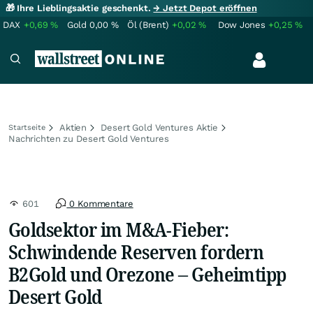
🎁 Ihre Lieblingsaktie geschenkt.
→ Jetzt Depot eröffnen
DAX
+0,69
%
Gold
0,00
%
Öl (Brent)
+0,02
%
Dow Jones
+0,25
%
Aktien
Desert Gold Ventures Aktie
Startseite
Nachrichten zu Desert Gold Ventures
601
0 Kommentare
Goldsektor im M&A-Fieber:
Schwindende Reserven fordern
B2Gold und Orezone – Geheimtipp
Desert Gold