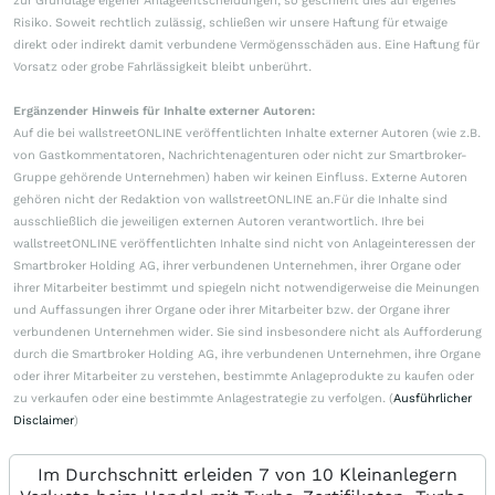
zur Grundlage eigener Anlageentscheidungen, so geschieht dies auf eigenes
Risiko. Soweit rechtlich zulässig, schließen wir unsere Haftung für etwaige
direkt oder indirekt damit verbundene Vermögensschäden aus. Eine Haftung für
Vorsatz oder grobe Fahrlässigkeit bleibt unberührt.
Ergänzender Hinweis für Inhalte externer Autoren:
Auf die bei wallstreetONLINE veröffentlichten Inhalte externer Autoren (wie z.B.
von Gastkommentatoren, Nachrichtenagenturen oder nicht zur Smartbroker-
Gruppe gehörende Unternehmen) haben wir keinen Einfluss. Externe Autoren
gehören nicht der Redaktion von wallstreetONLINE an.Für die Inhalte sind
ausschließlich die jeweiligen externen Autoren verantwortlich. Ihre bei
wallstreetONLINE veröffentlichten Inhalte sind nicht von Anlageinteressen der
Smartbroker Holding AG, ihrer verbundenen Unternehmen, ihrer Organe oder
ihrer Mitarbeiter bestimmt und spiegeln nicht notwendigerweise die Meinungen
und Auffassungen ihrer Organe oder ihrer Mitarbeiter bzw. der Organe ihrer
verbundenen Unternehmen wider. Sie sind insbesondere nicht als Aufforderung
durch die Smartbroker Holding AG, ihre verbundenen Unternehmen, ihre Organe
oder ihrer Mitarbeiter zu verstehen, bestimmte Anlageprodukte zu kaufen oder
zu verkaufen oder eine bestimmte Anlagestrategie zu verfolgen. (
Ausführlicher
Disclaimer
)
Im Durchschnitt erleiden 7 von 10 Kleinanlegern