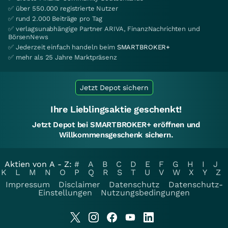
✅ über 550.000 registrierte Nutzer
✅ rund 2.000 Beiträge pro Tag
✅ verlagsunabhängige Partner ARIVA, FinanzNachrichten und
BörsenNews
✅ Jederzeit einfach handeln beim
SMARTBROKER+
✅ mehr als 25 Jahre Marktpräsenz
Jetzt Depot sichern
Ihre Lieblingsaktie geschenkt!
Jetzt Depot bei SMARTBROKER+ eröffnen und
Willkommensgeschenk sichern.
Aktien von A - Z:
#
A
B
C
D
E
F
G
H
I
J
K
L
M
N
O
P
Q
R
S
T
U
V
W
X
Y
Z
Impressum
Disclaimer
Datenschutz
Datenschutz-
Einstellungen
Nutzungsbedingungen