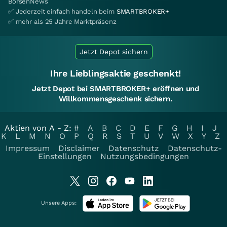
BörsenNews
✅ Jederzeit einfach handeln beim
SMARTBROKER+
✅ mehr als 25 Jahre Marktpräsenz
Jetzt Depot sichern
Ihre Lieblingsaktie geschenkt!
Jetzt Depot bei SMARTBROKER+ eröffnen und
Willkommensgeschenk sichern.
Aktien von A - Z:
#
A
B
C
D
E
F
G
H
I
J
K
L
M
N
O
P
Q
R
S
T
U
V
W
X
Y
Z
Impressum
Disclaimer
Datenschutz
Datenschutz-
Einstellungen
Nutzungsbedingungen
Unsere Apps: