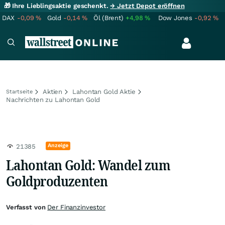
🎁 Ihre Lieblingsaktie geschenkt.
→ Jetzt Depot eröffnen
DAX
-0,09
%
Gold
-0,14
%
Öl (Brent)
+4,98
%
Dow Jones
-0,92
%
Aktien
Lahontan Gold Aktie
Startseite
Nachrichten zu Lahontan Gold
Anzeige
21385
Lahontan Gold: Wandel zum
Goldproduzenten
Verfasst von
Der Finanzinvestor