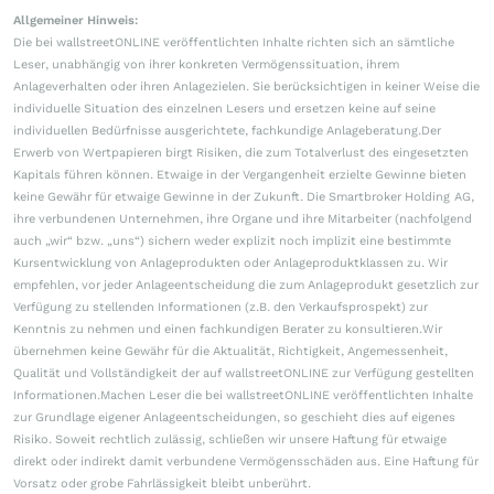
Allgemeiner Hinweis:
Die bei wallstreetONLINE veröffentlichten Inhalte richten sich an sämtliche
Leser, unabhängig von ihrer konkreten Vermögenssituation, ihrem
Anlageverhalten oder ihren Anlagezielen. Sie berücksichtigen in keiner Weise die
individuelle Situation des einzelnen Lesers und ersetzen keine auf seine
individuellen Bedürfnisse ausgerichtete, fachkundige Anlageberatung.Der
Erwerb von Wertpapieren birgt Risiken, die zum Totalverlust des eingesetzten
Kapitals führen können. Etwaige in der Vergangenheit erzielte Gewinne bieten
keine Gewähr für etwaige Gewinne in der Zukunft. Die Smartbroker Holding AG,
ihre verbundenen Unternehmen, ihre Organe und ihre Mitarbeiter (nachfolgend
auch „wir“ bzw. „uns“) sichern weder explizit noch implizit eine bestimmte
Kursentwicklung von Anlageprodukten oder Anlageproduktklassen zu. Wir
empfehlen, vor jeder Anlageentscheidung die zum Anlageprodukt gesetzlich zur
Verfügung zu stellenden Informationen (z.B. den Verkaufsprospekt) zur
Kenntnis zu nehmen und einen fachkundigen Berater zu konsultieren.Wir
übernehmen keine Gewähr für die Aktualität, Richtigkeit, Angemessenheit,
Qualität und Vollständigkeit der auf wallstreetONLINE zur Verfügung gestellten
Informationen.Machen Leser die bei wallstreetONLINE veröffentlichten Inhalte
zur Grundlage eigener Anlageentscheidungen, so geschieht dies auf eigenes
Risiko. Soweit rechtlich zulässig, schließen wir unsere Haftung für etwaige
direkt oder indirekt damit verbundene Vermögensschäden aus. Eine Haftung für
Vorsatz oder grobe Fahrlässigkeit bleibt unberührt.