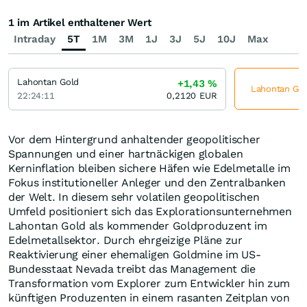
1 im Artikel enthaltener Wert
Intraday
5T
1M
3M
1J
3J
5J
10J
Max
Lahontan Gold
+1,43
%
Lahontan Gold
22:24:11
0,2120
EUR
Vor dem Hintergrund anhaltender geopolitischer
Spannungen und einer hartnäckigen globalen
Kerninflation bleiben sichere Häfen wie Edelmetalle im
Fokus institutioneller Anleger und den Zentralbanken
der Welt. In diesem sehr volatilen geopolitischen
Umfeld positioniert sich das Explorationsunternehmen
Lahontan Gold als kommender Goldproduzent im
Edelmetallsektor. Durch ehrgeizige Pläne zur
Reaktivierung einer ehemaligen Goldmine im US-
Bundesstaat Nevada treibt das Management die
Transformation vom Explorer zum Entwickler hin zum
künftigen Produzenten in einem rasanten Zeitplan von