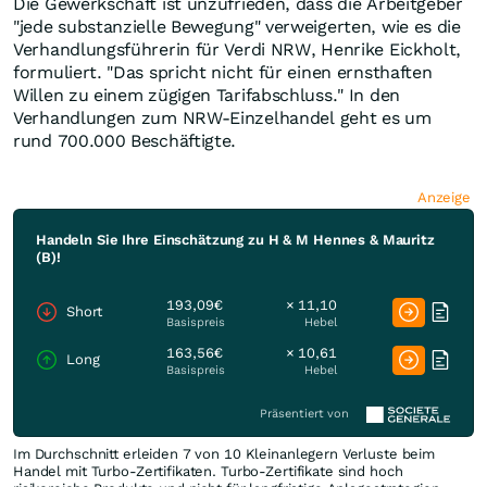
Die Gewerkschaft ist unzufrieden, dass die Arbeitgeber
"jede substanzielle Bewegung" verweigerten, wie es die
Verhandlungsführerin für Verdi NRW, Henrike Eickholt,
formuliert. "Das spricht nicht für einen ernsthaften
Willen zu einem zügigen Tarifabschluss." In den
Verhandlungen zum NRW-Einzelhandel geht es um
rund 700.000 Beschäftigte.
Anzeige
Handeln Sie Ihre Einschätzung zu H & M Hennes & Mauritz
(B)!
193,09€
× 11,10
Short
Basispreis
Hebel
163,56€
× 10,61
Long
Basispreis
Hebel
Präsentiert von
Im Durchschnitt erleiden 7 von 10 Kleinanlegern Verluste beim
Handel mit Turbo-Zertifikaten. Turbo-Zertifikate sind hoch