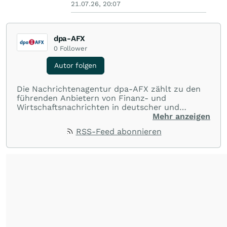
21.07.26, 20:07
dpa-AFX
0
Follower
Autor folgen
Die Nachrichtenagentur dpa-AFX zählt zu den
führenden Anbietern von Finanz- und
Wirtschaftsnachrichten in deutscher und
englischer Sprache. Gestützt auf ein
Mehr anzeigen
internationales Agentur-Netzwerk berichtet
RSS-Feed abonnieren
dpa-AFX unabhängig, zuverlässig und schnell
von allen wichtigen Finanzstandorten der Welt.
Die Nutzung der Inhalte in Form eines RSS-
Feeds ist ausschließlich für private und nicht
kommerzielle Internetangebote zulässig. Eine
dauerhafte Archivierung der dpa-AFX-
Nachrichten auf diesen Seiten ist nicht zulässig.
Alle Rechte bleiben vorbehalten. (dpa-AFX)