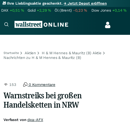
🎁 Ihre Lieblingsaktie geschenkt.
→ Jetzt Depot eröffnen
DAX
+0,51
%
Gold
+2,29
%
Öl (Brent)
-0,23
%
Dow Jones
+0,14
%
Aktien
H & M Hennes & Mauritz (B) Aktie
Startseite
Nachrichten zu H & M Hennes & Mauritz (B)
153
0 Kommentare
Warnstreiks bei großen
Handelsketten in NRW
Verfasst von
dpa-AFX