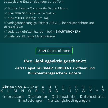
strategische Entscheidungen zu treffen.
✅ Größte Finanz-Community Deutschlands
✅ über 550.000 registrierte Nutzer
✅ rund 2.000 Beiträge pro Tag
✅ verlagsunabhängige Partner ARIVA, FinanzNachrichten und
BörsenNews
✅ Jederzeit einfach handeln beim
SMARTBROKER+
✅ mehr als 25 Jahre Marktpräsenz
Jetzt Depot sichern
Ihre Lieblingsaktie geschenkt!
Jetzt Depot bei SMARTBROKER+ eröffnen und
Willkommensgeschenk sichern.
Aktien von A - Z:
#
A
B
C
D
E
F
G
H
I
J
K
L
M
N
O
P
Q
R
S
T
U
V
W
X
Y
Z
Impressum
Disclaimer
Datenschutz
Datenschutz-
Einstellungen
Nutzungsbedingungen