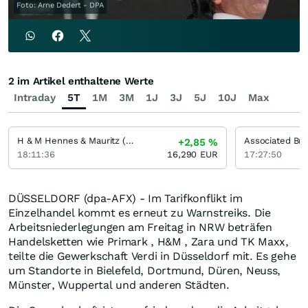
Foto: Arne Dedert - DPA
2 im Artikel enthaltene Werte
Intraday
5T
1M
3M
1J
3J
5J
10J
Max
H & M Hennes & Mauritz (B)
Associated Bri
+2,85
%
18:11:36
16,290
EUR
17:27:50
DÜSSELDORF (dpa-AFX) - Im Tarifkonflikt im
Einzelhandel kommt es erneut zu Warnstreiks. Die
Arbeitsniederlegungen am Freitag in NRW beträfen
Handelsketten wie Primark , H&M , Zara und TK Maxx,
teilte die Gewerkschaft Verdi in Düsseldorf mit. Es gehe
um Standorte in Bielefeld, Dortmund, Düren, Neuss,
Münster, Wuppertal und anderen Städten.