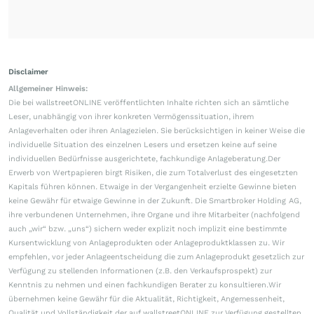
Disclaimer
Allgemeiner Hinweis:
Die bei wallstreetONLINE veröffentlichten Inhalte richten sich an sämtliche
Leser, unabhängig von ihrer konkreten Vermögenssituation, ihrem
Anlageverhalten oder ihren Anlagezielen. Sie berücksichtigen in keiner Weise die
individuelle Situation des einzelnen Lesers und ersetzen keine auf seine
individuellen Bedürfnisse ausgerichtete, fachkundige Anlageberatung.Der
Erwerb von Wertpapieren birgt Risiken, die zum Totalverlust des eingesetzten
Kapitals führen können. Etwaige in der Vergangenheit erzielte Gewinne bieten
keine Gewähr für etwaige Gewinne in der Zukunft. Die Smartbroker Holding AG,
ihre verbundenen Unternehmen, ihre Organe und ihre Mitarbeiter (nachfolgend
auch „wir“ bzw. „uns“) sichern weder explizit noch implizit eine bestimmte
Kursentwicklung von Anlageprodukten oder Anlageproduktklassen zu. Wir
empfehlen, vor jeder Anlageentscheidung die zum Anlageprodukt gesetzlich zur
Verfügung zu stellenden Informationen (z.B. den Verkaufsprospekt) zur
Kenntnis zu nehmen und einen fachkundigen Berater zu konsultieren.Wir
übernehmen keine Gewähr für die Aktualität, Richtigkeit, Angemessenheit,
Qualität und Vollständigkeit der auf wallstreetONLINE zur Verfügung gestellten