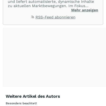
und liefert automatisierte, dynamische Inhalte
zu aktuellen Marktbewegungen. Im Fokus
stehen Tops und Flops, Branchentrends und
Mehr anzeigen
Impulse aus der Community. Ob Tech-Aktien,
RSS-Feed abonnieren
Rohstoffe oder Krypto – die Beiträge sind kurz,
prägnant und regen zur Diskussion an, sodass
Leser schnell einen Überblick gewinnen und
eigene Marktideen entwickeln können.
Weitere Artikel des Autors
Besonders beachtet!