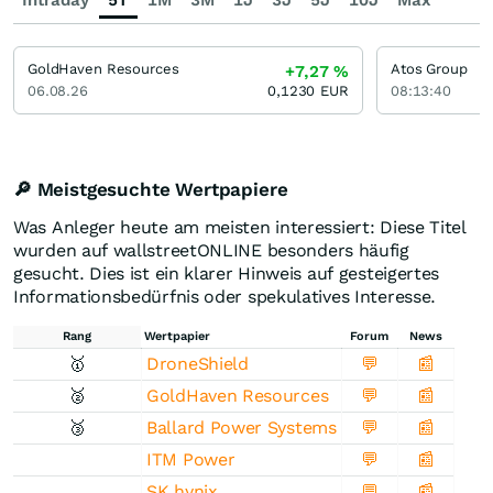
Intraday
5T
1M
3M
1J
3J
5J
10J
Max
GoldHaven Resources
Atos Group
+7,27
%
06.08.26
0,1230
EUR
08:13:40
🔎 Meistgesuchte Wertpapiere
Was Anleger heute am meisten interessiert: Diese Titel
wurden auf wallstreetONLINE besonders häufig
gesucht. Dies ist ein klarer Hinweis auf gesteigertes
Informationsbedürfnis oder spekulatives Interesse.
Rang
Wertpapier
Forum
News
🥇
DroneShield
💬
📰
🥈
GoldHaven Resources
💬
📰
🥉
Ballard Power Systems
💬
📰
ITM Power
💬
📰
SK hynix
💬
📰