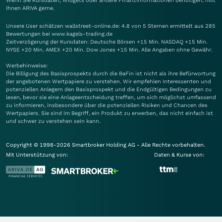
Wenn Sie Kursdaten, Widgets oder andere Finanzinformationen benötigen, hilft
Ihnen
ARIVA
gerne.
Unsere User schätzen wallstreet-online.de: 4.8 von 5 Sternen ermittelt aus 285
Bewertungen bei www.kagels-trading.de
Zeitverzögerung der Kursdaten: Deutsche Börsen +15 Min. NASDAQ +15 Min.
NYSE +20 Min. AMEX +20 Min. Dow Jones +15 Min. Alle Angaben ohne Gewähr.
Werbehinweise:
Die Billigung des Basisprospekts durch die BaFin ist nicht als ihre Befürwortung
der angebotenen Wertpapiere zu verstehen. Wir empfehlen Interessenten und
potenziellen Anlegern den Basisprospekt und die Endgültigen Bedingungen zu
lesen, bevor sie eine Anlageentscheidung treffen, um sich möglichst umfassend
zu informieren, insbesondere über die potenziellen Risiken und Chancen des
Wertpapiers. Sie sind im Begriff, ein Produkt zu erwerben, das nicht einfach ist
und schwer zu verstehen sein kann.
Copyright © 1998-2026 Smartbroker Holding AG - Alle Rechte vorbehalten.
Mit Unterstützung von:
Daten & Kurse von: