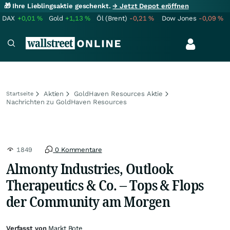
🎁 Ihre Lieblingsaktie geschenkt.
→ Jetzt Depot eröffnen
DAX
+0,01
%
Gold
+1,13
%
Öl (Brent)
-0,21
%
Dow Jones
-0,09
%
Aktien
GoldHaven Resources Aktie
Startseite
Nachrichten zu GoldHaven Resources
1849
0 Kommentare
Almonty Industries, Outlook
Therapeutics & Co. – Tops & Flops
der Community am Morgen
Verfasst von
Markt Bote