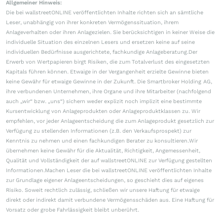
Allgemeiner Hinweis:
Die bei wallstreetONLINE veröffentlichten Inhalte richten sich an sämtliche
Leser, unabhängig von ihrer konkreten Vermögenssituation, ihrem
Anlageverhalten oder ihren Anlagezielen. Sie berücksichtigen in keiner Weise die
individuelle Situation des einzelnen Lesers und ersetzen keine auf seine
individuellen Bedürfnisse ausgerichtete, fachkundige Anlageberatung.Der
Erwerb von Wertpapieren birgt Risiken, die zum Totalverlust des eingesetzten
Kapitals führen können. Etwaige in der Vergangenheit erzielte Gewinne bieten
keine Gewähr für etwaige Gewinne in der Zukunft. Die Smartbroker Holding AG,
ihre verbundenen Unternehmen, ihre Organe und ihre Mitarbeiter (nachfolgend
auch „wir“ bzw. „uns“) sichern weder explizit noch implizit eine bestimmte
Kursentwicklung von Anlageprodukten oder Anlageproduktklassen zu. Wir
empfehlen, vor jeder Anlageentscheidung die zum Anlageprodukt gesetzlich zur
Verfügung zu stellenden Informationen (z.B. den Verkaufsprospekt) zur
Kenntnis zu nehmen und einen fachkundigen Berater zu konsultieren.Wir
übernehmen keine Gewähr für die Aktualität, Richtigkeit, Angemessenheit,
Qualität und Vollständigkeit der auf wallstreetONLINE zur Verfügung gestellten
Informationen.Machen Leser die bei wallstreetONLINE veröffentlichten Inhalte
zur Grundlage eigener Anlageentscheidungen, so geschieht dies auf eigenes
Risiko. Soweit rechtlich zulässig, schließen wir unsere Haftung für etwaige
direkt oder indirekt damit verbundene Vermögensschäden aus. Eine Haftung für
Vorsatz oder grobe Fahrlässigkeit bleibt unberührt.