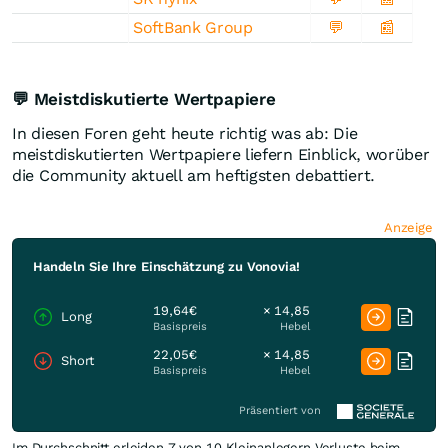
SoftBank Group
💬
📰
💬 Meistdiskutierte Wertpapiere
In diesen Foren geht heute richtig was ab: Die
meistdiskutierten Wertpapiere liefern Einblick, worüber
die Community aktuell am heftigsten debattiert.
Anzeige
Handeln Sie Ihre Einschätzung zu Vonovia!
19,64€
× 14,85
Long
Basispreis
Hebel
22,05€
× 14,85
Short
Basispreis
Hebel
Präsentiert von
Im Durchschnitt erleiden 7 von 10 Kleinanlegern Verluste beim