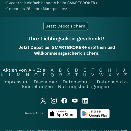
✅ Jederzeit einfach handeln beim
SMARTBROKER+
✅ mehr als 25 Jahre Marktpräsenz
Jetzt Depot sichern
Ihre Lieblingsaktie geschenkt!
Jetzt Depot bei SMARTBROKER+ eröffnen und
Willkommensgeschenk sichern.
Aktien von A - Z:
#
A
B
C
D
E
F
G
H
I
J
K
L
M
N
O
P
Q
R
S
T
U
V
W
X
Y
Z
Impressum
Disclaimer
Datenschutz
Datenschutz-
Einstellungen
Nutzungsbedingungen
Unsere Apps: