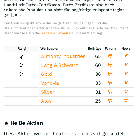
Handel mit Turbo-Zertifikaten. Turbo-Zertifikate sind hoch
risikoreiche Produkte und nicht für langfristige Anlagestrategien
geeignet.
Den Basisprospekt sowie die Endgültigen Bedingungen und die
Basisinformationsblätter erhalten Sie bei Klick auf das Disclaimer Dokument.
Beachten Sie auch die
weiteren Hinweise
zu dieser Werbung.
Rang
Wertpapier
Beiträge
Forum
News
🥇
Almonty Industries
65
💬
📰
🥈
Lang & Schwarz
60
💬
📰
🥉
Gold
36
💬
📰
Vonovia
33
💬
📰
Silber
31
💬
📰
Atos
25
💬
📰
🔥 Heiße Aktien
Diese Aktien werden heute besonders viel gehandelt –