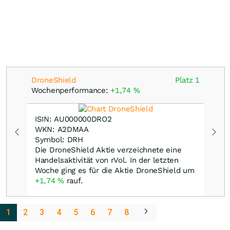
DroneShield
Platz 1
Wochenperformance:
+1,74
%
ISIN: AU000000DRO2
WKN: A2DMAA
Symbol: DRH
Die DroneShield Aktie verzeichnete eine
Handelsaktivität von rVol. In der letzten
Woche ging es für die Aktie DroneShield um
+1,74
%
rauf.
1
2
3
4
5
6
7
8