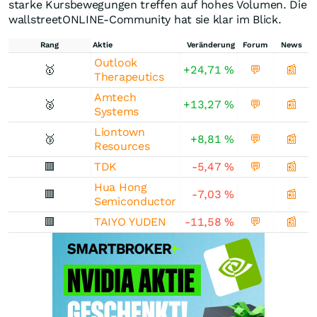
starke Kursbewegungen treffen auf hohes Volumen. Die
wallstreetONLINE-Community hat sie klar im Blick.
Rang
Aktie
Veränderung
Forum
News
Outlook
🥇
+24,71
%
💬
📰
Therapeutics
Amtech
🥈
+13,27
%
💬
📰
Systems
Liontown
🥉
+8,81
%
💬
📰
Resources
🟥
TDK
-5,47
%
💬
📰
Hua Hong
🟥
-7,03
%
📰
Semiconductor
🟥
TAIYO YUDEN
-11,58
%
💬
📰