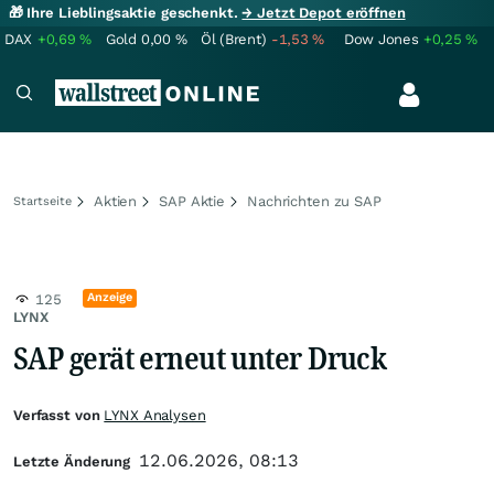
🎁 Ihre Lieblingsaktie geschenkt.
→ Jetzt Depot eröffnen
DAX
+0,69
%
Gold
0,00
%
Öl (Brent)
-1,53
%
Dow Jones
+0,25
%
Aktien
SAP Aktie
Nachrichten zu SAP
Startseite
Anzeige
125
LYNX
SAP gerät erneut unter Druck
Verfasst von
LYNX Analysen
12.06.2026, 08:13
Letzte Änderung