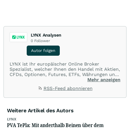
LYNX Analysen
0
Follower
Autor folgen
LYNX ist Ihr europäischer Online Broker
Spezialist, welcher Ihnen den Handel mit Aktien,
CFDs, Optionen, Futures, ETFs, Währungen und
Optionsscheinen aus einer Handelsplattform
Mehr anzeigen
ermöglicht. Über LYNX handeln Sie an über 100
RSS-Feed abonnieren
Börsenplätzen in 20 Ländern und das zu
ausnahmslos günstigen Konditionen.
Weitere Artikel des Autors
LYNX
PVA TePla: Mit anderthalb Beinen über dem