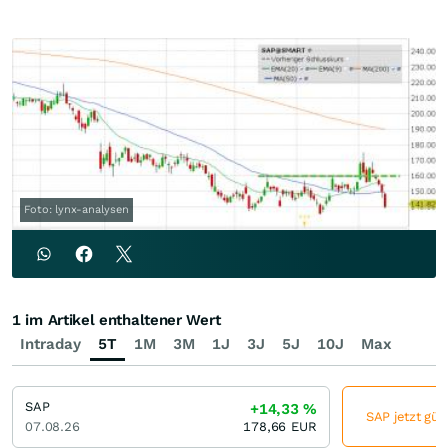
Foto: lynx-analysen
1 im Artikel enthaltener Wert
Intraday
5T
1M
3M
1J
3J
5J
10J
Max
SAP
+14,33
%
SAP jetzt gün
07.08.26
178,66
EUR