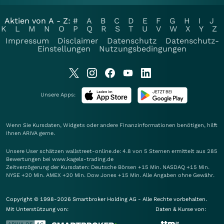
Aktien von A - Z:
#
A
B
C
D
E
F
G
H
I
J
K
L
M
N
O
P
Q
R
S
T
U
V
W
X
Y
Z
Impressum
Disclaimer
Datenschutz
Datenschutz-
Einstellungen
Nutzungsbedingungen
Unsere Apps:
Wenn Sie Kursdaten, Widgets oder andere Finanzinformationen benötigen, hilft
Ihnen
ARIVA
gerne.
Unsere User schätzen wallstreet-online.de: 4.8 von 5 Sternen ermittelt aus 285
Bewertungen bei www.kagels-trading.de
Zeitverzögerung der Kursdaten: Deutsche Börsen +15 Min. NASDAQ +15 Min.
NYSE +20 Min. AMEX +20 Min. Dow Jones +15 Min. Alle Angaben ohne Gewähr.
Copyright © 1998-2026 Smartbroker Holding AG - Alle Rechte vorbehalten.
Mit Unterstützung von:
Daten & Kurse von: