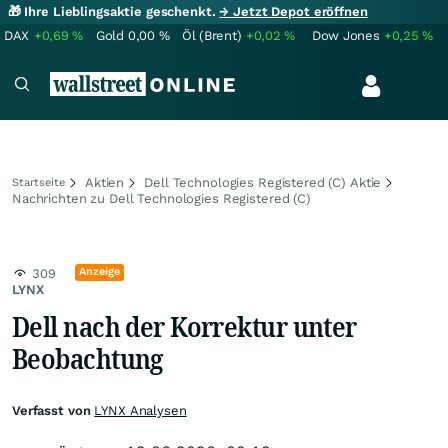
🎁 Ihre Lieblingsaktie geschenkt.
→ Jetzt Depot eröffnen
DAX
+0,69
%
Gold
0,00
%
Öl (Brent)
+0,02
%
Dow Jones
+0,25
%
Aktien
Dell Technologies Registered (C) Aktie
Startseite
Nachrichten zu Dell Technologies Registered (C)
Anzeige
309
LYNX
Dell nach der Korrektur unter
Beobachtung
Verfasst von
LYNX Analysen