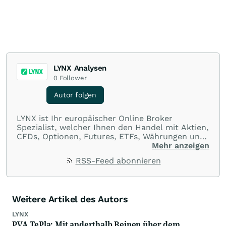
LYNX Analysen
0
Follower
Autor folgen
LYNX ist Ihr europäischer Online Broker
Spezialist, welcher Ihnen den Handel mit Aktien,
CFDs, Optionen, Futures, ETFs, Währungen und
Optionsscheinen aus einer Handelsplattform
Mehr anzeigen
ermöglicht. Über LYNX handeln Sie an über 100
RSS-Feed abonnieren
Börsenplätzen in 20 Ländern und das zu
ausnahmslos günstigen Konditionen.
Weitere Artikel des Autors
LYNX
PVA TePla: Mit anderthalb Beinen über dem