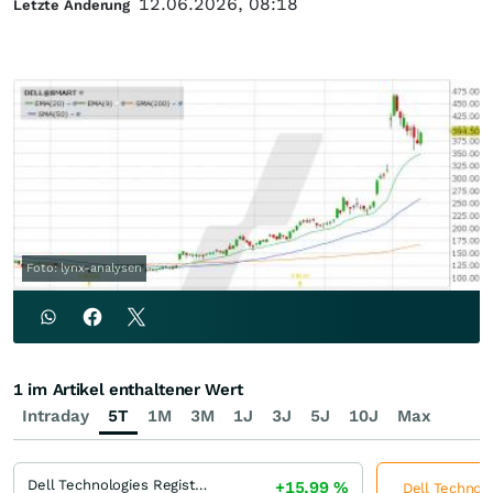
12.06.2026, 08:18
Letzte Änderung
Foto: lynx-analysen
1 im Artikel enthaltener Wert
Intraday
5T
1M
3M
1J
3J
5J
10J
Max
Dell Technologies Registered (C)
+15,99
%
Dell Technolo