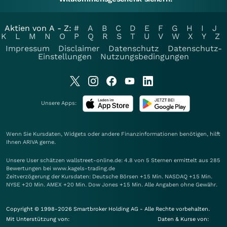
Aktien von A - Z:
#
A
B
C
D
E
F
G
H
I
J
K
L
M
N
O
P
Q
R
S
T
U
V
W
X
Y
Z
Impressum
Disclaimer
Datenschutz
Datenschutz-
Einstellungen
Nutzungsbedingungen
Unsere Apps:
Wenn Sie Kursdaten, Widgets oder andere Finanzinformationen benötigen, hilft
Ihnen
ARIVA
gerne.
Unsere User schätzen wallstreet-online.de: 4.8 von 5 Sternen ermittelt aus 285
Bewertungen bei www.kagels-trading.de
Zeitverzögerung der Kursdaten: Deutsche Börsen +15 Min. NASDAQ +15 Min.
NYSE +20 Min. AMEX +20 Min. Dow Jones +15 Min. Alle Angaben ohne Gewähr.
Copyright © 1998-2026 Smartbroker Holding AG - Alle Rechte vorbehalten.
Mit Unterstützung von:
Daten & Kurse von: