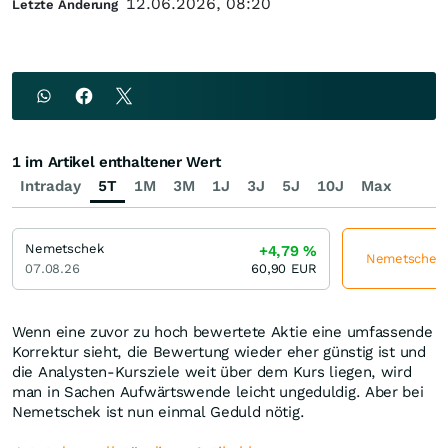
12.06.2026, 08:20
Letzte Änderung
1 im Artikel enthaltener Wert
Intraday
5T
1M
3M
1J
3J
5J
10J
Max
Nemetschek
+4,79
%
Nemetschek j
07.08.26
60,90
EUR
Wenn eine zuvor zu hoch bewertete Aktie eine umfassende
Korrektur sieht, die Bewertung wieder eher günstig ist und
die Analysten-Kursziele weit über dem Kurs liegen, wird
man in Sachen Aufwärtswende leicht ungeduldig. Aber bei
Nemetschek ist nun einmal Geduld nötig.