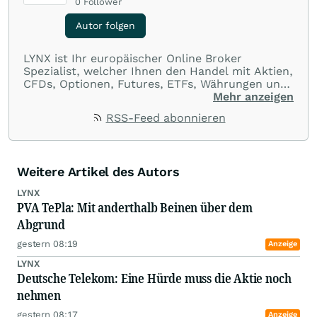
0
Follower
Autor folgen
LYNX ist Ihr europäischer Online Broker
Spezialist, welcher Ihnen den Handel mit Aktien,
CFDs, Optionen, Futures, ETFs, Währungen und
Optionsscheinen aus einer Handelsplattform
Mehr anzeigen
ermöglicht. Über LYNX handeln Sie an über 100
RSS-Feed abonnieren
Börsenplätzen in 20 Ländern und das zu
ausnahmslos günstigen Konditionen.
Weitere Artikel des Autors
LYNX
PVA TePla: Mit anderthalb Beinen über dem
Abgrund
gestern 08:19
Anzeige
LYNX
Deutsche Telekom: Eine Hürde muss die Aktie noch
nehmen
gestern 08:17
Anzeige