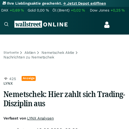
🎁 Ihre Lieblingsaktie geschenkt.
→ Jetzt Depot eröffnen
DAX
+0,69
%
Gold
0,00
%
Öl (Brent)
+0,02
%
Dow Jones
+0,25
%
Aktien
Nemetschek Aktie
Startseite
Nachrichten zu Nemetschek
Anzeige
425
LYNX
Nemetschek: Hier zahlt sich Trading-
Disziplin aus
Verfasst von
LYNX Analysen