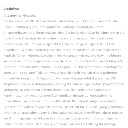
Disclaimer
Allgemeiner Hinweis:
Die bei wallstreetONLINE veröffentlichten Inhalte richten sich an sämtliche
Leser, unabhängig von ihrer konkreten Vermögenssituation, ihrem
Anlageverhalten oder ihren Anlagezielen. Sie berücksichtigen in keiner Weise die
individuelle Situation des einzelnen Lesers und ersetzen keine auf seine
individuellen Bedürfnisse ausgerichtete, fachkundige Anlageberatung.Der
Erwerb von Wertpapieren birgt Risiken, die zum Totalverlust des eingesetzten
Kapitals führen können. Etwaige in der Vergangenheit erzielte Gewinne bieten
keine Gewähr für etwaige Gewinne in der Zukunft. Die Smartbroker Holding AG,
ihre verbundenen Unternehmen, ihre Organe und ihre Mitarbeiter (nachfolgend
auch „wir“ bzw. „uns“) sichern weder explizit noch implizit eine bestimmte
Kursentwicklung von Anlageprodukten oder Anlageproduktklassen zu. Wir
empfehlen, vor jeder Anlageentscheidung die zum Anlageprodukt gesetzlich zur
Verfügung zu stellenden Informationen (z.B. den Verkaufsprospekt) zur
Kenntnis zu nehmen und einen fachkundigen Berater zu konsultieren.Wir
übernehmen keine Gewähr für die Aktualität, Richtigkeit, Angemessenheit,
Qualität und Vollständigkeit der auf wallstreetONLINE zur Verfügung gestellten
Informationen.Machen Leser die bei wallstreetONLINE veröffentlichten Inhalte
zur Grundlage eigener Anlageentscheidungen, so geschieht dies auf eigenes
Risiko. Soweit rechtlich zulässig, schließen wir unsere Haftung für etwaige