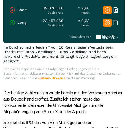
29.076,61€
× 9,68
Short
Basispreis
Hebel
23.457,96€
× 9,63
Long
Basispreis
Hebel
Präsentiert von
Im Durchschnitt erleiden 7 von 10 Kleinanlegern Verluste beim
Handel mit Turbo-Zertifikaten. Turbo-Zertifikate sind hoch
risikoreiche Produkte und nicht für langfristige Anlagestrategien
geeignet.
Den Basisprospekt sowie die Endgültigen Bedingungen und die
Basisinformationsblätter erhalten Sie bei Klick auf das Disclaimer Dokument.
Beachten Sie auch die
weiteren Hinweise
zu dieser Werbung.
Der heutige Zahlenreigen wurde bereits mit den Verbraucherpreisen
aus Deutschland eröffnet. Zusätzlich stehen heute das
Konsumentenvertrauen der Universität Michigan und der
Megabörsengang von SpaceX auf der Agenda.
Speziell das IPO des von Elon Musk gegründeten