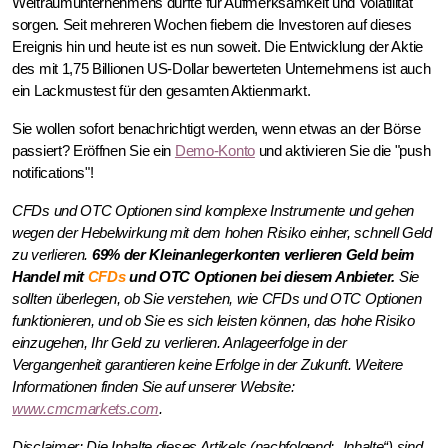
Weltraumunternehmens dürfte für Aufmerksamkeit und Volatilität
sorgen. Seit mehreren Wochen fiebern die Investoren auf dieses
Ereignis hin und heute ist es nun soweit. Die Entwicklung der Aktie
des mit 1,75 Billionen US-Dollar bewerteten Unternehmens ist auch
ein Lackmustest für den gesamten Aktienmarkt.
Sie
wollen sofort benachrichtigt werden, wenn etwas an der Börse
passiert? Eröffnen Sie ein
Demo-Konto
und aktivieren Sie die "push
notifications"!
CFDs und OTC Optionen sind komplexe Instrumente und gehen
wegen der Hebelwirkung mit dem hohen Risiko einher, schnell Geld
zu verlieren.
69% der Kleinanlegerkonten verlieren Geld beim
Handel mit
CFDs
und OTC Optionen bei diesem Anbieter.
Sie
sollten überlegen, ob Sie verstehen, wie CFDs und OTC Optionen
funktionieren, und ob Sie es sich leisten können, das hohe Risiko
einzugehen, Ihr Geld zu verlieren. Anlageerfolge in der
Vergangenheit garantieren keine Erfolge in der Zukunft. Weitere
Informationen finden Sie auf unserer Website:
www.cmcmarkets.com
.
Disclaimer: Die Inhalte dieses Artikels (nachfolgend: „Inhalte“) sind