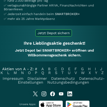
✅ rund 2.000 Beiträge pro Tag
✅ verlagsunabhängige Partner ARIVA, FinanzNachrichten und
BörsenNews
✅ Jederzeit einfach handeln beim
SMARTBROKER+
✅ mehr als 25 Jahre Marktpräsenz
Jetzt Depot sichern
Ihre Lieblingsaktie geschenkt!
Jetzt Depot bei SMARTBROKER+ eröffnen und
Willkommensgeschenk sichern.
Aktien von A - Z:
#
A
B
C
D
E
F
G
H
I
J
K
L
M
N
O
P
Q
R
S
T
U
V
W
X
Y
Z
Impressum
Disclaimer
Datenschutz
Datenschutz-
Einstellungen
Nutzungsbedingungen
Unsere Apps: