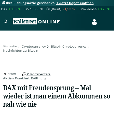
🎁 Ihre Lieblingsaktie geschenkt.
→ Jetzt Depot eröffnen
DAX
+0,69
%
Gold
0,00
%
Öl (Brent)
-1,53
%
Dow Jones
+0,25
%
Cryptocurrency
Bitcoin Cryptocurrency
Startseite
Nachrichten zu Bitcoin
1389
0 Kommentare
Aktien Frankfurt Eröffnung
DAX mit Freudensprung – Mal
wieder ist man einem Abkommen so
nah wie nie