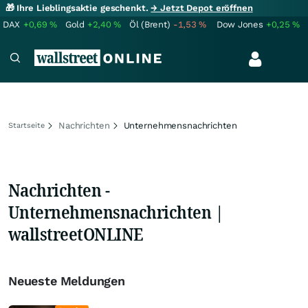
🎁 Ihre Lieblingsaktie geschenkt.
→ Jetzt Depot eröffnen
DAX
+0,69
%
Gold
+2,40
%
Öl (Brent)
-1,53
%
Dow Jones
+0,25
%
Nachrichten
Unternehmensnachrichten
Startseite
Nachrichten -
Unternehmensnachrichten |
wallstreetONLINE
Neueste Meldungen