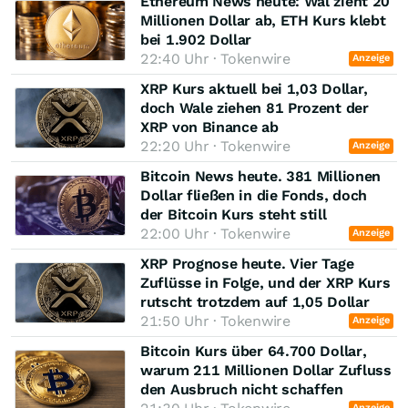
Ethereum News heute: Wal zieht 20
Millionen Dollar ab, ETH Kurs klebt
bei 1.902 Dollar
22:40 Uhr · Tokenwire
Anzeige
XRP Kurs aktuell bei 1,03 Dollar,
doch Wale ziehen 81 Prozent der
XRP von Binance ab
22:20 Uhr · Tokenwire
Anzeige
Bitcoin News heute. 381 Millionen
Dollar fließen in die Fonds, doch
der Bitcoin Kurs steht still
22:00 Uhr · Tokenwire
Anzeige
XRP Prognose heute. Vier Tage
Zuflüsse in Folge, und der XRP Kurs
rutscht trotzdem auf 1,05 Dollar
21:50 Uhr · Tokenwire
Anzeige
Bitcoin Kurs über 64.700 Dollar,
warum 211 Millionen Dollar Zufluss
den Ausbruch nicht schaffen
Anzeige