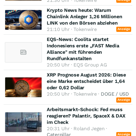
21:30 Uhr · Tokenwire
Krypto News heute: Warum
Chainlink Anleger 1,26 Millionen
LINK von den Börsen abziehen
21:10 Uhr · Tokenwire
Anzeige
EQS-News: Coolita startet
Indonesiens erste „FAST Media
Alliance" mit führenden
Rundfunkanstalten
20:50 Uhr · EQS Group AG
XRP Prognose August 2026: Diese
eine Marke entscheidet über 1,64
oder 0,62 Dollar
20:50 Uhr · Tokenwire ·
DOGE / USD
Anzeige
Arbeitsmarkt-Schock: Fed muss
reagieren? Palantir, SpaceX & DAX
im Check
20:31 Uhr · Roland Jegen ·
Caterpillar
Anzeige