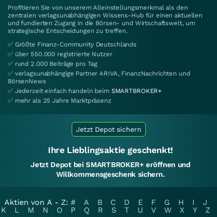
Profitieren Sie von unserem Alleinstellungsmerkmal als den
zentralen verlagsunabhängigen Wissens-Hub für einen aktuellen
und fundierten Zugang in die Börsen- und Wirtschaftswelt, um
strategische Entscheidungen zu treffen.
✅ Größte Finanz-Community Deutschlands
✅ über 550.000 registrierte Nutzer
✅ rund 2.000 Beiträge pro Tag
✅ verlagsunabhängige Partner ARIVA, FinanzNachrichten und
BörsenNews
✅ Jederzeit einfach handeln beim
SMARTBROKER+
✅ mehr als 25 Jahre Marktpräsenz
Jetzt Depot sichern
Ihre Lieblingsaktie geschenkt!
Jetzt Depot bei SMARTBROKER+ eröffnen und
Willkommensgeschenk sichern.
Aktien von A - Z:
#
A
B
C
D
E
F
G
H
I
J
K
L
M
N
O
P
Q
R
S
T
U
V
W
X
Y
Z