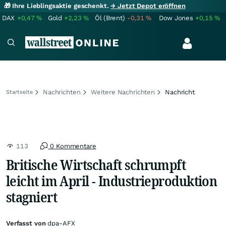
🎁 Ihre Lieblingsaktie geschenkt.
→ Jetzt Depot eröffnen
DAX
+0,47
%
Gold
+2,23
%
Öl (Brent)
-0,31
%
Dow Jones
+0,15
%
Nachrichten
Weitere Nachrichten
Nachricht
Startseite
113
0 Kommentare
Britische Wirtschaft schrumpft
leicht im April - Industrieproduktion
stagniert
Verfasst von
dpa-AFX