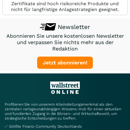
Zertifikate sind hoch risikoreiche Produkte und
nicht für langfristige Anlagestrategien geeignet.
Newsletter
Abonnieren Sie unsere kostenlosen Newsletter
und verpassen Sie nichts mehr aus der
Redaktion
Jetzt abonnieren!
Profitieren Sie von unserem Alleinstellungsmerkmal als den
zentralen verlagsunabhängigen Wissens-Hub für einen aktuellen
und fundierten Zugang in die Börsen- und Wirtschaftswelt, um
strategische Entscheidungen zu treffen.
✅ Größte Finanz-Community Deutschlands