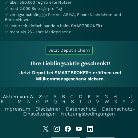
✅ über 550.000 registrierte Nutzer
✅ rund 2.000 Beiträge pro Tag
✅ verlagsunabhängige Partner ARIVA, FinanzNachrichten und
BörsenNews
✅ Jederzeit einfach handeln beim
SMARTBROKER+
✅ mehr als 25 Jahre Marktpräsenz
Jetzt Depot sichern
Ihre Lieblingsaktie geschenkt!
Jetzt Depot bei SMARTBROKER+ eröffnen und
Willkommensgeschenk sichern.
Aktien von A - Z:
#
A
B
C
D
E
F
G
H
I
J
K
L
M
N
O
P
Q
R
S
T
U
V
W
X
Y
Z
Impressum
Disclaimer
Datenschutz
Datenschutz-
Einstellungen
Nutzungsbedingungen