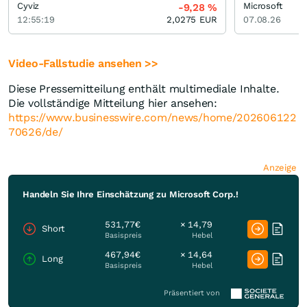
Cyviz
Microsoft
-9,28
%
12:55:19
2,0275
EUR
07.08.26
Video-Fallstudie ansehen >>
Diese Pressemitteilung enthält multimediale Inhalte.
Die vollständige Mitteilung hier ansehen:
https://www.businesswire.com/news/home/202606122
70626/de/
Anzeige
Handeln Sie Ihre Einschätzung zu Microsoft Corp.!
531,77€
× 14,79
Short
Basispreis
Hebel
467,94€
× 14,64
Long
Basispreis
Hebel
Präsentiert von