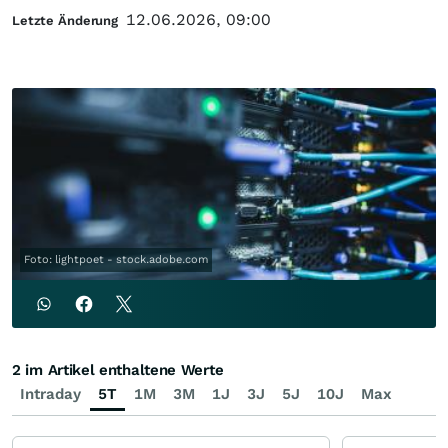
12.06.2026, 09:00
Letzte Änderung
Foto: lightpoet - stock.adobe.com
2 im Artikel enthaltene Werte
Intraday
5T
1M
3M
1J
3J
5J
10J
Max