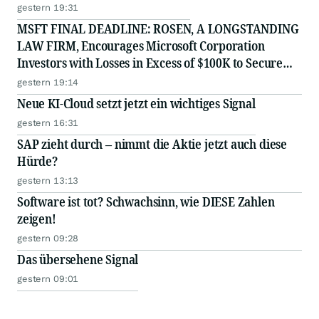
gestern 19:31
MSFT FINAL DEADLINE: ROSEN, A LONGSTANDING
LAW FIRM, Encourages Microsoft Corporation
Investors with Losses in Excess of $100K to Secure
Counsel Before Important August 11 Deadline in
gestern 19:14
Securities Class Action - MSFT
Neue KI-Cloud setzt jetzt ein wichtiges Signal
gestern 16:31
SAP zieht durch – nimmt die Aktie jetzt auch diese
Hürde?
gestern 13:13
Software ist tot? Schwachsinn, wie DIESE Zahlen
zeigen!
gestern 09:28
Das übersehene Signal
gestern 09:01