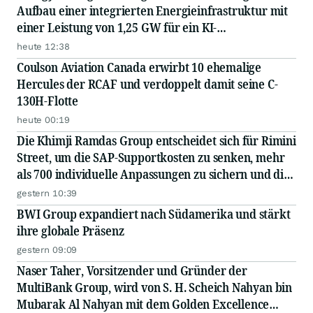
Aufbau einer integrierten Energieinfrastruktur mit
einer Leistung von 1,25 GW für ein KI-
Rechenzentrum eines Hyperscalers bekannt – in
heute 12:38
Zusammenarbeit mit einem führenden EPC...
Coulson Aviation Canada erwirbt 10 ehemalige
Hercules der RCAF und verdoppelt damit seine C-
130H-Flotte
heute 00:19
Die Khimji Ramdas Group entscheidet sich für Rimini
Street, um die SAP-Supportkosten zu senken, mehr
als 700 individuelle Anpassungen zu sichern und die
Einsparungen in Innovationen zu reinvestieren
gestern 10:39
BWI Group expandiert nach Südamerika und stärkt
ihre globale Präsenz
gestern 09:09
Naser Taher, Vorsitzender und Gründer der
MultiBank Group, wird von S. H. Scheich Nahyan bin
Mubarak Al Nahyan mit dem Golden Excellence