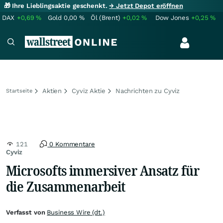
🎁 Ihre Lieblingsaktie geschenkt.
→ Jetzt Depot eröffnen
DAX
+0,69
%
Gold
0,00
%
Öl (Brent)
+0,02
%
Dow Jones
+0,25
%
Aktien
Cyviz Aktie
Nachrichten zu Cyviz
Startseite
121
0 Kommentare
Cyviz
Microsofts immersiver Ansatz für
die Zusammenarbeit
Verfasst von
Business Wire (dt.)