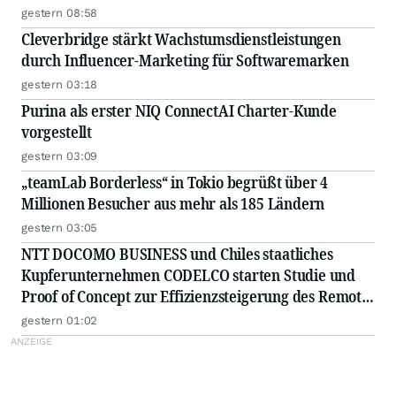
Award für herausragende Leistungen in den
gestern 08:58
Bereichen FinTech, digitale Vermögenswerte und
Cleverbridge stärkt Wachstumsdienstleistungen
Blockchain ausgezeichnet
durch Influencer-Marketing für Softwaremarken
gestern 03:18
Purina als erster NIQ ConnectAI Charter-Kunde
vorgestellt
gestern 03:09
„teamLab Borderless“ in Tokio begrüßt über 4
Millionen Besucher aus mehr als 185 Ländern
gestern 03:05
NTT DOCOMO BUSINESS und Chiles staatliches
Kupferunternehmen CODELCO starten Studie und
Proof of Concept zur Effizienzsteigerung des Remote-
Betriebs von Kupferminen mittels IOWN APN
gestern 01:02