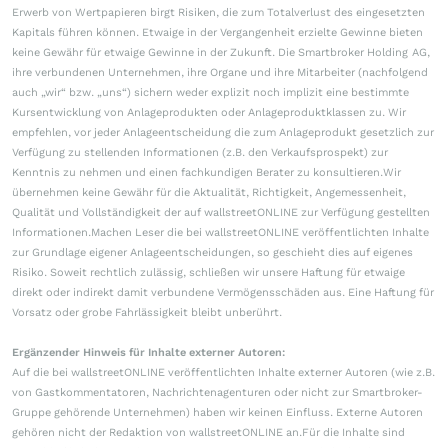
Erwerb von Wertpapieren birgt Risiken, die zum Totalverlust des eingesetzten
Kapitals führen können. Etwaige in der Vergangenheit erzielte Gewinne bieten
keine Gewähr für etwaige Gewinne in der Zukunft. Die Smartbroker Holding AG,
ihre verbundenen Unternehmen, ihre Organe und ihre Mitarbeiter (nachfolgend
auch „wir“ bzw. „uns“) sichern weder explizit noch implizit eine bestimmte
Kursentwicklung von Anlageprodukten oder Anlageproduktklassen zu. Wir
empfehlen, vor jeder Anlageentscheidung die zum Anlageprodukt gesetzlich zur
Verfügung zu stellenden Informationen (z.B. den Verkaufsprospekt) zur
Kenntnis zu nehmen und einen fachkundigen Berater zu konsultieren.Wir
übernehmen keine Gewähr für die Aktualität, Richtigkeit, Angemessenheit,
Qualität und Vollständigkeit der auf wallstreetONLINE zur Verfügung gestellten
Informationen.Machen Leser die bei wallstreetONLINE veröffentlichten Inhalte
zur Grundlage eigener Anlageentscheidungen, so geschieht dies auf eigenes
Risiko. Soweit rechtlich zulässig, schließen wir unsere Haftung für etwaige
direkt oder indirekt damit verbundene Vermögensschäden aus. Eine Haftung für
Vorsatz oder grobe Fahrlässigkeit bleibt unberührt.
Ergänzender Hinweis für Inhalte externer Autoren:
Auf die bei wallstreetONLINE veröffentlichten Inhalte externer Autoren (wie z.B.
von Gastkommentatoren, Nachrichtenagenturen oder nicht zur Smartbroker-
Gruppe gehörende Unternehmen) haben wir keinen Einfluss. Externe Autoren
gehören nicht der Redaktion von wallstreetONLINE an.Für die Inhalte sind