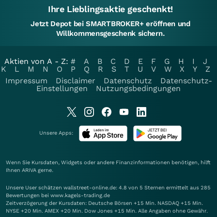
Ihre Lieblingsaktie geschenkt!
Jetzt Depot bei SMARTBROKER+ eröffnen und
Willkommensgeschenk sichern.
Aktien von A - Z:
#
A
B
C
D
E
F
G
H
I
J
K
L
M
N
O
P
Q
R
S
T
U
V
W
X
Y
Z
Impressum
Disclaimer
Datenschutz
Datenschutz-
Einstellungen
Nutzungsbedingungen
Unsere Apps:
Wenn Sie Kursdaten, Widgets oder andere Finanzinformationen benötigen, hilft
Ihnen
ARIVA
gerne.
Unsere User schätzen wallstreet-online.de: 4.8 von 5 Sternen ermittelt aus 285
Bewertungen bei www.kagels-trading.de
Zeitverzögerung der Kursdaten: Deutsche Börsen +15 Min. NASDAQ +15 Min.
NYSE +20 Min. AMEX +20 Min. Dow Jones +15 Min. Alle Angaben ohne Gewähr.