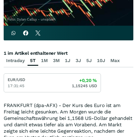
Foto: Dylan Calluy - unsplash
1 im Artikel enthaltener Wert
Intraday
5T
1M
3M
1J
3J
5J
10J
Max
EUR/USD
+0,20
%
17:31:45
1,15245
USD
FRANKFURT (dpa-AFX) - Der Kurs des Euro ist am
Freitag leicht gesunken. Am Morgen wurde die
Gemeinschaftswährung bei 1,1568 US-Dollar gehandelt
und damit etwas tiefer als am Vorabend. Am Markt
zeigte sich eine leichte Gegenreaktion, nachdem der