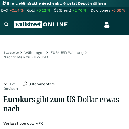
🎁 Ihre Lieblingsaktie geschenkt.
→ Jetzt Depot eröffnen
DAX
-0,14
%
Gold
+0,22
%
Öl (Brent)
+2,76
%
Dow Jones
-0,66
%
Währungen
EUR/USD Währung
Startseite
Nachrichten zu EUR/USD
121
0 Kommentare
Devisen
Eurokurs gibt zum US-Dollar etwas
nach
Verfasst von
dpa-AFX