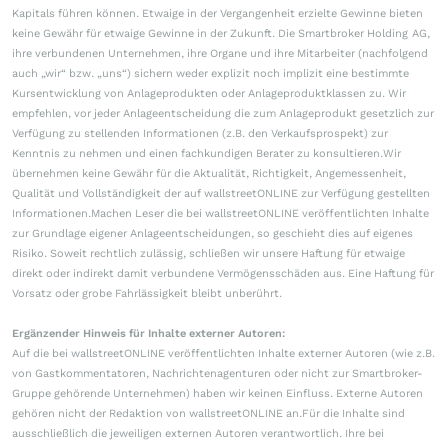
Kapitals führen können. Etwaige in der Vergangenheit erzielte Gewinne bieten
keine Gewähr für etwaige Gewinne in der Zukunft. Die Smartbroker Holding AG,
ihre verbundenen Unternehmen, ihre Organe und ihre Mitarbeiter (nachfolgend
auch „wir“ bzw. „uns“) sichern weder explizit noch implizit eine bestimmte
Kursentwicklung von Anlageprodukten oder Anlageproduktklassen zu. Wir
empfehlen, vor jeder Anlageentscheidung die zum Anlageprodukt gesetzlich zur
Verfügung zu stellenden Informationen (z.B. den Verkaufsprospekt) zur
Kenntnis zu nehmen und einen fachkundigen Berater zu konsultieren.Wir
übernehmen keine Gewähr für die Aktualität, Richtigkeit, Angemessenheit,
Qualität und Vollständigkeit der auf wallstreetONLINE zur Verfügung gestellten
Informationen.Machen Leser die bei wallstreetONLINE veröffentlichten Inhalte
zur Grundlage eigener Anlageentscheidungen, so geschieht dies auf eigenes
Risiko. Soweit rechtlich zulässig, schließen wir unsere Haftung für etwaige
direkt oder indirekt damit verbundene Vermögensschäden aus. Eine Haftung für
Vorsatz oder grobe Fahrlässigkeit bleibt unberührt.
Ergänzender Hinweis für Inhalte externer Autoren:
Auf die bei wallstreetONLINE veröffentlichten Inhalte externer Autoren (wie z.B.
von Gastkommentatoren, Nachrichtenagenturen oder nicht zur Smartbroker-
Gruppe gehörende Unternehmen) haben wir keinen Einfluss. Externe Autoren
gehören nicht der Redaktion von wallstreetONLINE an.Für die Inhalte sind
ausschließlich die jeweiligen externen Autoren verantwortlich. Ihre bei