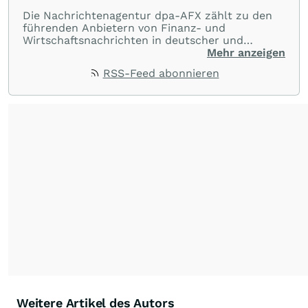
Die Nachrichtenagentur dpa-AFX zählt zu den
führenden Anbietern von Finanz- und
Wirtschaftsnachrichten in deutscher und
englischer Sprache. Gestützt auf ein
Mehr anzeigen
internationales Agentur-Netzwerk berichtet
RSS-Feed abonnieren
dpa-AFX unabhängig, zuverlässig und schnell
von allen wichtigen Finanzstandorten der Welt.
Die Nutzung der Inhalte in Form eines RSS-
Feeds ist ausschließlich für private und nicht
kommerzielle Internetangebote zulässig. Eine
dauerhafte Archivierung der dpa-AFX-
Nachrichten auf diesen Seiten ist nicht zulässig.
Alle Rechte bleiben vorbehalten. (dpa-AFX)
Weitere Artikel des Autors