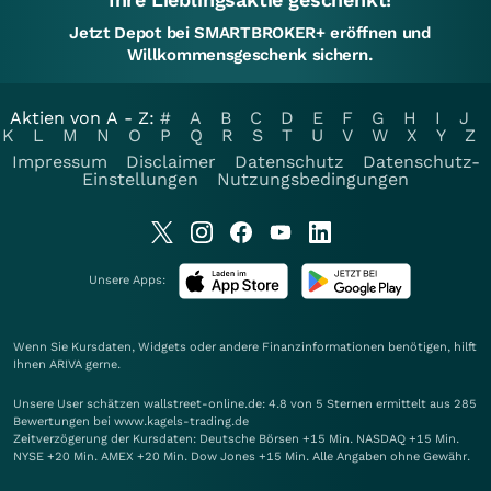
Jetzt Depot bei SMARTBROKER+ eröffnen und
Willkommensgeschenk sichern.
Aktien von A - Z:
#
A
B
C
D
E
F
G
H
I
J
K
L
M
N
O
P
Q
R
S
T
U
V
W
X
Y
Z
Impressum
Disclaimer
Datenschutz
Datenschutz-
Einstellungen
Nutzungsbedingungen
Unsere Apps:
Wenn Sie Kursdaten, Widgets oder andere Finanzinformationen benötigen, hilft
Ihnen
ARIVA
gerne.
Unsere User schätzen wallstreet-online.de: 4.8 von 5 Sternen ermittelt aus 285
Bewertungen bei www.kagels-trading.de
Zeitverzögerung der Kursdaten: Deutsche Börsen +15 Min. NASDAQ +15 Min.
NYSE +20 Min. AMEX +20 Min. Dow Jones +15 Min. Alle Angaben ohne Gewähr.