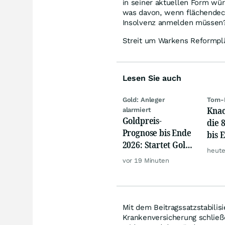
in seiner aktuellen Form wür
was davon, wenn flächendec
Insolvenz anmelden müssen
Streit um Warkens Reformpl
Lesen Sie auch
Gold: Anleger
Tom-
Knac
alarmiert
Goldpreis-
die 
Prognose bis Ende
bis 
2026: Startet Gold
heute
jetzt eine neue
vor 19 Minuten
Rallye?
Mit dem Beitragssatzstabilis
Krankenversicherung schließ