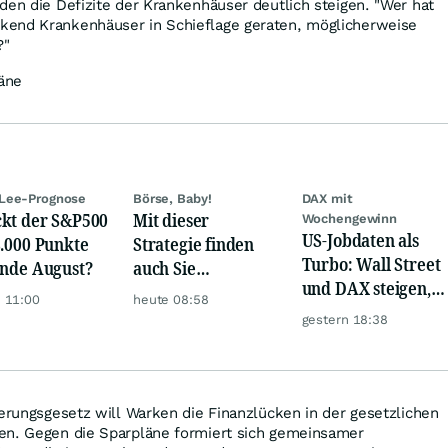
den die Defizite der Krankenhäuser deutlich steigen. "Wer hat
kend Krankenhäuser in Schieflage geraten, möglicherweise
?"
äne
Lee-Prognose
Börse, Baby!
DAX mit
kt der S&P500
Mit dieser
Wochengewinn
US-Jobdaten als
8.000 Punkte
Strategie finden
Turbo: Wall Street
Ende August?
auch Sie
und DAX steigen,
zuverlässig
 11:00
heute 08:58
Gold glänzt
unterbewertete
gestern 18:38
Aktien!
ierungsgesetz will Warken die Finanzlücken in der gesetzlichen
en. Gegen die Sparpläne formiert sich gemeinsamer