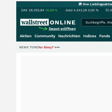
🎁 Ihre Lieblingsakt
DAX
26.355,84
+0,69
%
Gold
4.342,26
0,00
%
Öl (
Depot eröffnen
Aktien
Community
Nachrichten
Indizes
Fonds
 Hälfte der Story?
NEWS TICKER
+++