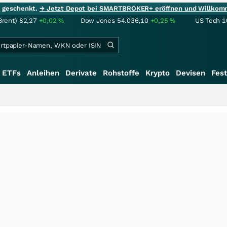
ie geschenkt.
→ Jetzt Depot bei SMARTBROKER+ eröffnen und Willkom
Brent)
82,27
+0,02
%
Dow Jones
54.036,10
+0,25
%
US Tech 1
ETFs
Anleihen
Derivate
Rohstoffe
Krypto
Devisen
Fest