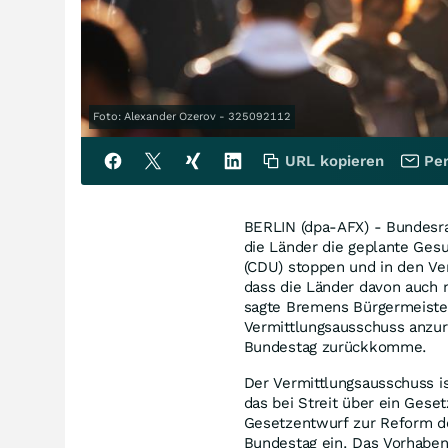
Foto: Alexander Ozerov - 325092112
URL kopieren
Per
BERLIN (dpa-AFX) - Bundesra
die Länder die geplante Ges
(CDU) stoppen und in den Ve
dass die Länder davon auch
sagte Bremens Bürgermeister
Vermittlungsausschuss anzu
Bundestag zurückkomme.
Der Vermittlungsausschuss 
das bei Streit über ein Gese
Gesetzentwurf zur Reform de
Bundestag ein. Das Vorhaben