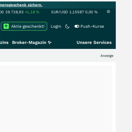
mensgeschenk sichern.
00
29.728,93
+1,18
%
EUR/USD
1,15587
0,00
%
Aktie geschenkt!
Login
Push-Kurse
zins
Broker-Magazin ✨
Unsere Services
Anzeige