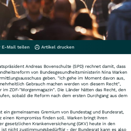
 E-Mail teilen
Artikel drucken
tspräsident Andreas Bovenschulte (SPD) rechnet damit, dass
undheitsreform von Bundesgesundheitsministerin Nina Warken
rmittlungsausschuss geben. "Ich gehe im Moment davon aus,
 mehrheitlich Gebrauch machen werden von diesem Recht",
 im ZDF-"Morgenmagazin". Die Länder hätten das Recht, den
rufen, sobald die Reform nach dem ersten Durchgang aus dem
ist ein gemeinsames Gremium von Bundestag und Bundesrat,
tz einen Kompromiss finden soll. Warken bringt ihren
r gesetzlichen Krankenversicherung (GKV) heute in den
 ist nicht zustimmungsbedürftig - der Bundesrat kann es also