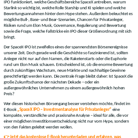
IPO funktioniert, welche Geschäftsbereiche SpaceX antreiben, warum
Starlink so wichtig ist, welche Rolle Starship und KI spielen und welche
Bewertungsannahmen hinter dem Hype stehen. Außerdem beleuchtet es
mögliche Bull-, Base- und Bear-Szenarien, Chancen für Privatanleger,
Risiken rund um Elon Musk, Governance, Regulierung und Bewertung
sowie die Frage, welche Fallstricke ein IPO dieser Größenordnung mit sich
bringt.
Der SpaceX-IPO ist zweifellos eines der spannendsten Börsenereignisse
unserer Zeit. Doch gerade weil die Geschichte so faszinierend ist, sollten
Anleger nicht nur auf den Namen, die Raketenstarts oder die Euphorie
rund um Elon Musk schauen. Entscheidend ist, ob die enorme Bewertung
durch zukünftiges Wachstum, neue Märkte und nachhaltige Gewinne
gerechtfertigt werden kann. Die zentrale Frage bleibt daher: Ist SpaceX die
große Zukunftschance der nächsten Dekade – oder ein
außergewöhnliches Unternehmen zu einem außergewöhnlich hohen
Preis?
Wer diesen historischen Börsengang besser verstehen möchte, findet im
E-Book
„SpaceX IPO – Investmentanalyse für Privatanleger“
eine
kompakte, verständliche und praxisnahe Analyse – ideal für alle, die vor
einer möglichen Investitionsentscheidung nicht nur vom Hype, sondern
von den Fakten geleitet werden wollen.
👉 Jetzt das kostenlose E-Book herunterladen und erfahren, was