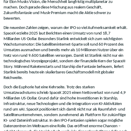
für Elon Musks Vision, die Menschheit langfristig multiplanetar zu
machen. Doch gerade diese Mischung aus realem Geschäft,
Zukunftsfantasie und Musk-Premium macht die Aktie schwer zu
bewerten.
Die neuesten Zahlen zeigen, warum der IPO so viel Aufmerksamkeit erhält.
SpaceX erzielte 2025 laut Berichten einen Umsatz von rund 18,7
Milliarden US-Dollar. Besonders Starlink entwickelt sich zum wichtigsten
Wachstumsmotor: Die Satelliteninternet-Sparte soll rund 60 Prozent des
Umsatzes ausmachen und bereits mehr als 10 Millionen Nutzer über ein
Netz von rund 9.600 Satelliten versorgen. Damit ist Starlink nicht nur ein
technologisches Vorzeigeprojekt, sondern der finanzielle Kern der SpaceX-
Story. Während Raketenstarts und Starship die Fantasie befeuern, liefert
Starlink bereits heute ein skalierbares Geschäftsmodell mit globaler
Reichweite.
Doch die Euphorie hat eine Kehrseite. Trotz des starken
Umsatzwachstums schrieb SpaceX 2025 einen Nettoverlust von rund 4,9
Milliarden US-Dollar. Grund dafür sind hohe Investitionen in Starship,
Infrastruktur, neue Technologien und die Integration von KI-Aktivitäten
rund um xAI. SpaceX positioniert sich damit nicht nur als Raumfahrt- und
Satellitenunternehmen, sondern zunehmend als Plattform für zukünftige
KI- und Dateninfrastruktur. In den IPO-Fantasien spielen sogar mögliche
Datenzentren im Weltraum eine Rolle. Das eröffnet enorme Chancen –