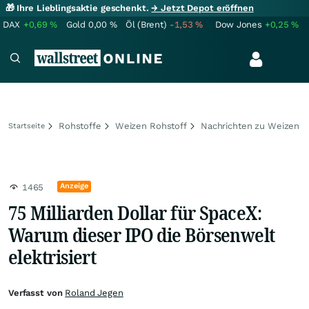
🎁 Ihre Lieblingsaktie geschenkt.
→ Jetzt Depot eröffnen
DAX
+0,69
%
Gold
0,00
%
Öl (Brent)
-1,53
%
Dow Jones
+0,25
%
Rohstoffe
Weizen Rohstoff
Nachrichten zu Weizen
Startseite
Anzeige
1465
75 Milliarden Dollar für SpaceX:
Warum dieser IPO die Börsenwelt
elektrisiert
Verfasst von
Roland Jegen