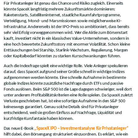
Für Privatanleger ist genau das Chance und Risiko zugleich. Einerseits
könnte SpaceX langfristig mehrere Zukunftsmärkte dominieren:
Raketenstarts, Satelliteninternet, staatliche Raumfahrtprogramme,
Verteidigung, Mond- und Marsmissionen sowie möglicherweise KI-
Infrastruktur. Andererseits ist der IPO-Preis so ambitioniert, dass bereits
sehr viel Erfolg vorweggenommen wird. Wer die Aktie zum Börsenstart
kauft, investiert nicht in ein klassisches Value-Unternehmen, sondern in
eine hoch bewertete Zukunftsstory mit enormer Volatilität. Schon kleine
Enttäuschungen bei Starship, Starlink-Wachstum, Regulierung, Margen
oder Kapitalbedarf könnten zu starken Kursschwankungen führen.
Auch die Indexfrage spielt eine wichtige Rolle. Viele Anleger spekulieren
darauf, dass SpaceX aufgrund seiner Größe schnell in wichtige Indizes
aufgenommen werden könnte. Eine schnelle Aufnahme in bestimmte
globale Indizes könnte zusätzliche Nachfrage durch ETFs und passive
Fonds auslösen. Beim S&P 500 ist die Lage dagegen schwieriger, weil dort
unter anderem Profitabilitätskriterien eine Rolle spielen. Da SpaceX zuletzt
Verluste geschrieben hat, ist eine sofortige Aufnahme in den S&P 500
keineswegs garantiert. Genau solche Details sind für Privatanleger
entscheidend, weil sie großen Einfluss auf Nachfrage, Liquidität und
kurzfristige Kursfantasie haben können.
Das neue E-Book
„SpaceX IPO – Investmentanalyse für Privatanleger“
hilft dabei, den Börsengang strukturiert einzuordnen. Es erklärt, wie ein