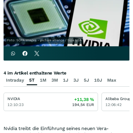
Foto: SOPA Images - picture alliance / Sipa USA
4 im Artikel enthaltene Werte
Intraday
5T
1M
3M
1J
3J
5J
10J
Max
NVIDIA
Alibaba Group
+11,38
%
12:10:23
194,54
EUR
12:06:42
Nvidia treibt die Einführung seines neuen Vera-