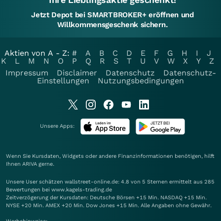
Jetzt Depot bei SMARTBROKER+ eröffnen und
Willkommensgeschenk sichern.
Aktien von A - Z:
#
A
B
C
D
E
F
G
H
I
J
K
L
M
N
O
P
Q
R
S
T
U
V
W
X
Y
Z
Impressum
Disclaimer
Datenschutz
Datenschutz-
Einstellungen
Nutzungsbedingungen
Unsere Apps:
Wenn Sie Kursdaten, Widgets oder andere Finanzinformationen benötigen, hilft
Ihnen
ARIVA
gerne.
Unsere User schätzen wallstreet-online.de: 4.8 von 5 Sternen ermittelt aus 285
Bewertungen bei www.kagels-trading.de
Zeitverzögerung der Kursdaten: Deutsche Börsen +15 Min. NASDAQ +15 Min.
NYSE +20 Min. AMEX +20 Min. Dow Jones +15 Min. Alle Angaben ohne Gewähr.