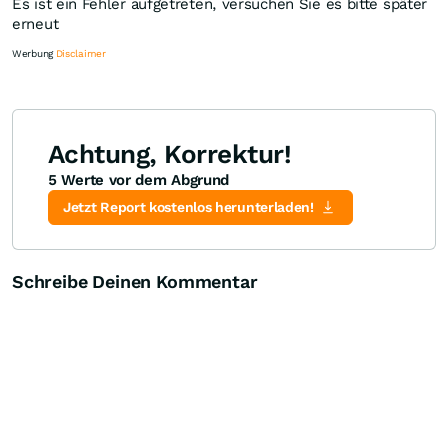
Es ist ein Fehler aufgetreten, versuchen Sie es bitte später
erneut
Werbung
Disclaimer
Achtung, Korrektur!
5 Werte vor dem Abgrund
Knock-Out-Suche
Optionsschein-Suche
Zertifikate-Suche
Jetzt Report kostenlos herunterladen!
Schreibe Deinen Kommentar