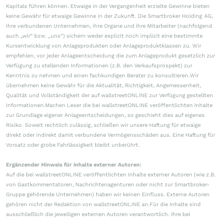
Kapitals führen können. Etwaige in der Vergangenheit erzielte Gewinne bieten
keine Gewähr für etwaige Gewinne in der Zukunft. Die Smartbroker Holding AG,
ihre verbundenen Unternehmen, ihre Organe und ihre Mitarbeiter (nachfolgend
auch „wir“ bzw. „uns“) sichern weder explizit noch implizit eine bestimmte
Kursentwicklung von Anlageprodukten oder Anlageproduktklassen zu. Wir
empfehlen, vor jeder Anlageentscheidung die zum Anlageprodukt gesetzlich zur
Verfügung zu stellenden Informationen (z.B. den Verkaufsprospekt) zur
Kenntnis zu nehmen und einen fachkundigen Berater zu konsultieren.Wir
übernehmen keine Gewähr für die Aktualität, Richtigkeit, Angemessenheit,
Qualität und Vollständigkeit der auf wallstreetONLINE zur Verfügung gestellten
Informationen.Machen Leser die bei wallstreetONLINE veröffentlichten Inhalte
zur Grundlage eigener Anlageentscheidungen, so geschieht dies auf eigenes
Risiko. Soweit rechtlich zulässig, schließen wir unsere Haftung für etwaige
direkt oder indirekt damit verbundene Vermögensschäden aus. Eine Haftung für
Vorsatz oder grobe Fahrlässigkeit bleibt unberührt.
Ergänzender Hinweis für Inhalte externer Autoren:
Auf die bei wallstreetONLINE veröffentlichten Inhalte externer Autoren (wie z.B.
von Gastkommentatoren, Nachrichtenagenturen oder nicht zur Smartbroker-
Gruppe gehörende Unternehmen) haben wir keinen Einfluss. Externe Autoren
gehören nicht der Redaktion von wallstreetONLINE an.Für die Inhalte sind
ausschließlich die jeweiligen externen Autoren verantwortlich. Ihre bei