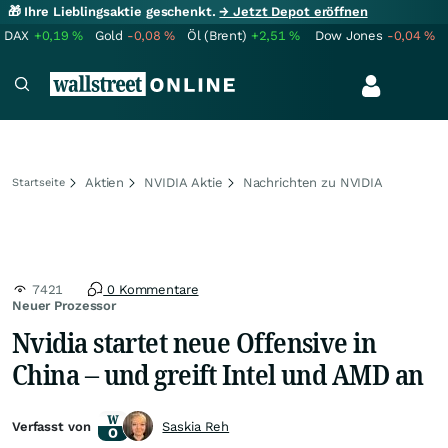
🎁 Ihre Lieblingsaktie geschenkt.
→ Jetzt Depot eröffnen
DAX
+0,19
%
Gold
-0,08
%
Öl (Brent)
+2,51
%
Dow Jones
-0,04
%
Aktien
NVIDIA Aktie
Nachrichten zu NVIDIA
Startseite
7421
0 Kommentare
Neuer Prozessor
Nvidia startet neue Offensive in
China – und greift Intel und AMD an
Verfasst von
Saskia Reh