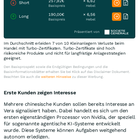
257,92€
× 6,62
Short
Basispreis
Hebel
190,00€
× 6,56
Long
Basispreis
Hebel
Präsentiert von
Im Durchschnitt erleiden 7 von 10 Kleinanlegern Verluste beim
Handel mit Turbo-Zertifikaten. Turbo-Zertifikate sind hoch
risikoreiche Produkte und nicht für langfristige Anlagestrategien
geeignet.
Den Basisprospekt sowie die Endgültigen Bedingungen und die
Basisinformationsblätter erhalten Sie bei Klick auf das Disclaimer Dokument.
Beachten Sie auch die
weiteren Hinweise
zu dieser Werbung.
Erste Kunden zeigen Interesse
Mehrere chinesische Kunden sollen bereits Interesse an
Vera signalisiert haben. Dabei handelt es sich um den
ersten eigenständigen Prozessor von Nvidia, der speziell
für sogenannte agentische KI-Systeme entwickelt
wurde. Diese Systeme können Aufgaben weitgehend
autonom erledigen.