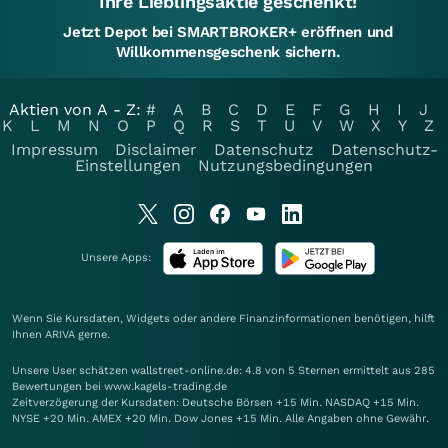
Ihre Lieblingsaktie geschenkt!
Jetzt Depot bei SMARTBROKER+ eröffnen und
Willkommensgeschenk sichern.
Aktien von A - Z:
#
A
B
C
D
E
F
G
H
I
J
K
L
M
N
O
P
Q
R
S
T
U
V
W
X
Y
Z
Impressum
Disclaimer
Datenschutz
Datenschutz-
Einstellungen
Nutzungsbedingungen
Unsere Apps:
Wenn Sie Kursdaten, Widgets oder andere Finanzinformationen benötigen, hilft
Ihnen
ARIVA
gerne.
Unsere User schätzen wallstreet-online.de: 4.8 von 5 Sternen ermittelt aus 285
Bewertungen bei www.kagels-trading.de
Zeitverzögerung der Kursdaten: Deutsche Börsen +15 Min. NASDAQ +15 Min.
NYSE +20 Min. AMEX +20 Min. Dow Jones +15 Min. Alle Angaben ohne Gewähr.