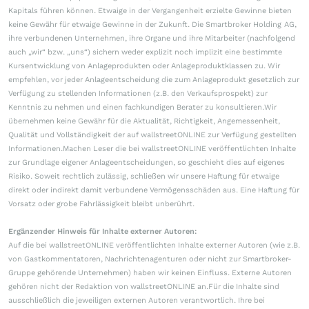
Kapitals führen können. Etwaige in der Vergangenheit erzielte Gewinne bieten
keine Gewähr für etwaige Gewinne in der Zukunft. Die Smartbroker Holding AG,
ihre verbundenen Unternehmen, ihre Organe und ihre Mitarbeiter (nachfolgend
auch „wir“ bzw. „uns“) sichern weder explizit noch implizit eine bestimmte
Kursentwicklung von Anlageprodukten oder Anlageproduktklassen zu. Wir
empfehlen, vor jeder Anlageentscheidung die zum Anlageprodukt gesetzlich zur
Verfügung zu stellenden Informationen (z.B. den Verkaufsprospekt) zur
Kenntnis zu nehmen und einen fachkundigen Berater zu konsultieren.Wir
übernehmen keine Gewähr für die Aktualität, Richtigkeit, Angemessenheit,
Qualität und Vollständigkeit der auf wallstreetONLINE zur Verfügung gestellten
Informationen.Machen Leser die bei wallstreetONLINE veröffentlichten Inhalte
zur Grundlage eigener Anlageentscheidungen, so geschieht dies auf eigenes
Risiko. Soweit rechtlich zulässig, schließen wir unsere Haftung für etwaige
direkt oder indirekt damit verbundene Vermögensschäden aus. Eine Haftung für
Vorsatz oder grobe Fahrlässigkeit bleibt unberührt.
Ergänzender Hinweis für Inhalte externer Autoren:
Auf die bei wallstreetONLINE veröffentlichten Inhalte externer Autoren (wie z.B.
von Gastkommentatoren, Nachrichtenagenturen oder nicht zur Smartbroker-
Gruppe gehörende Unternehmen) haben wir keinen Einfluss. Externe Autoren
gehören nicht der Redaktion von wallstreetONLINE an.Für die Inhalte sind
ausschließlich die jeweiligen externen Autoren verantwortlich. Ihre bei