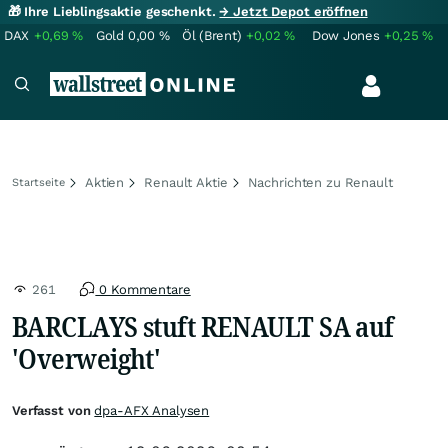
🎁 Ihre Lieblingsaktie geschenkt.
→ Jetzt Depot eröffnen
DAX
+0,69
%
Gold
0,00
%
Öl (Brent)
+0,02
%
Dow Jones
+0,25
%
Aktien
Renault Aktie
Nachrichten zu Renault
Startseite
261
0 Kommentare
BARCLAYS stuft RENAULT SA auf
'Overweight'
Verfasst von
dpa-AFX Analysen