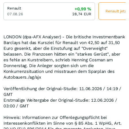
Renault
+0,99
%
Renault jetzt
07.08.26
28,74
EUR
LONDON (dpa-AFX Analyser) - Die britische Investmentbank
Barclays hat das Kursziel für Renault von 42,50 auf 31,50
Euro gesenkt, aber die Einstufung auf "Overweight"
belassen. Die Franzosen hätten ein "starkes Gerüst", aber
es fehle an Kurstreibern, schrieb Henning Cosman am
Donnerstag. Die Anleger sorgten sich um die
Konkurrenzsituation und misstrauen dem Sparplan des
Autobauers./ag/ajx
Veröffentlichung der Original-Studie: 11.06.2026 / 14:19 /
GMT
Erstmalige Weitergabe der Original-Studie: 12.06.2026 /
03:00 / GMT
Hinweis: Informationen zur Offenlegungspflicht bei
Interessenkonflikten im Sinne von § 85 Abs. 1 WpHG, Art.