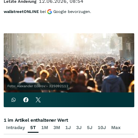
12.06.2026, 08:54
Letzte Änderung
wallstreetONLINE
bei
Google bevorzugen.
Foto: Alexander Ozerov - 325092112
1 im Artikel enthaltener Wert
Intraday
5T
1M
3M
1J
3J
5J
10J
Max