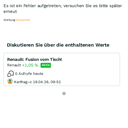
Es ist ein Fehler aufgetreten, versuchen Sie es bitte später
erneut
Werbung
Disclaimer
Diskutieren Sie über die enthaltenen Werte
Knock-Out-Suche
Optionsschein-Suche
Renault: Fusion vom Tisch!
Zertifikate-Suche
+1,05
%
Renault
Aktie
0 Aufrufe heute
Karthag-o 19.04.26, 09:52