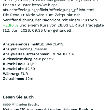
20 VO (EU) 596/2014 für das genannte Analysten-Haus
finden Sie unter http://web.dpa-
afx.de/offenlegungspflicht/offenlegungs_pflicht.html.
Die Renault Aktie wird zum Zeitpunkt der
Veröffentlichung der Nachricht mit einem Plus von
+2,86
%
und einem Kurs von 28,03
EUR
auf Tradegate
(12. Juni 2026, 09:35 Uhr) gehandelt.
Analysierendes Institut:
BARCLAYS
Analyst:
Henning Cosman
Analysiertes Unternehmen:
RENAULT SA
Aktieneinstufung neu:
positiv
Kursziel neu:
31,50
Kursziel alt:
42,50
Währung:
EUR
Zeitrahmen:
12m
Lesen Sie auch
$600 Milliarden Kredite
Krise am US-Agrarmarkt weitet sich aus, Banken