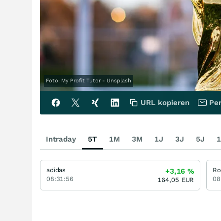
Foto: My Profit Tutor - Unsplash
URL kopieren
Per
Intraday
5T
1M
3M
1J
3J
5J
1
adidas
Ro
+3,16
%
08:31:56
08
164,05
EUR