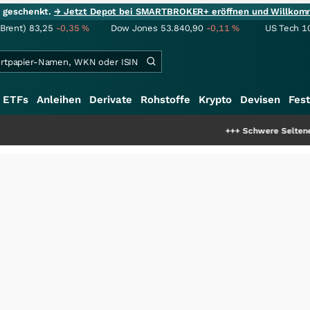
ie geschenkt.
→ Jetzt Depot bei SMARTBROKER+ eröffnen und Willkom
(Brent)
83,25
-0,35
%
Dow Jones
53.840,90
-0,11
%
US Tech 1
ETFs
Anleihen
Derivate
Rohstoffe
Krypto
Devisen
Fest
+++
Schwere Seltene Erden: Entsteh