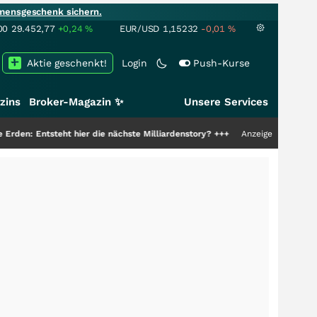
mensgeschenk sichern.
00
29.452,77
+0,24
%
EUR/USD
1,15232
-0,01
%
Aktie geschenkt!
Login
Push-Kurse
zins
Broker-Magazin ✨
Unsere Services
t hier die nächste Milliardenstory?
+++
Anzeige