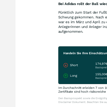
Bei Adidas rollt der Ball wie
Pünktlich zum Start der Fuß
Schwung gekommen. Nach ein
war es im März und April zu
Anlegerinnen und Anleger inz
aufgenommen.
Handeln Sie Ihre Einschätzun
174,97
Short
Basisprei
155,00
Long
Basisprei
Im Durchschnitt erleiden 7 von 1
Zertifikate sind hoch risikoreich
Den Basisprospekt sowie die Endgültig
Disclaimer Dokument. Beachten Sie a