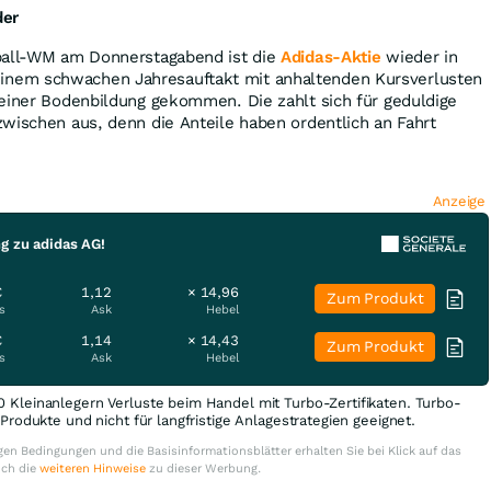
der
ball-WM am Donnerstagabend ist die
Adidas-Aktie
wieder in
em schwachen Jahresauftakt mit anhaltenden Kursverlusten
 einer Bodenbildung gekommen. Die zahlt sich für geduldige
wischen aus, denn die Anteile haben ordentlich an Fahrt
Anzeige
g zu adidas AG!
€
1,12
× 14,96
Zum Produkt
s
Ask
Hebel
€
1,14
× 14,43
Zum Produkt
s
Ask
Hebel
0 Kleinanlegern Verluste beim Handel mit Turbo-Zertifikaten. Turbo-
e Produkte und nicht für langfristige Anlagestrategien geeignet.
en Bedingungen und die Basisinformationsblätter erhalten Sie bei Klick auf das
uch die
weiteren Hinweise
zu dieser Werbung.