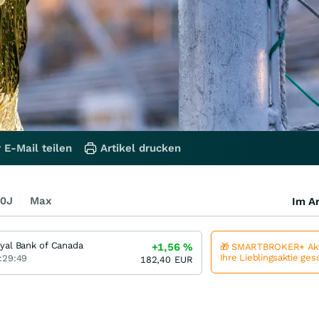
 E-Mail teilen
Artikel drucken
0J
Max
Im Ar
yal Bank of Canada
+1,56
%
🎁 SMARTBROKER+ Akt
Ihre Lieblingsaktie ge
:29:49
182,40
EUR