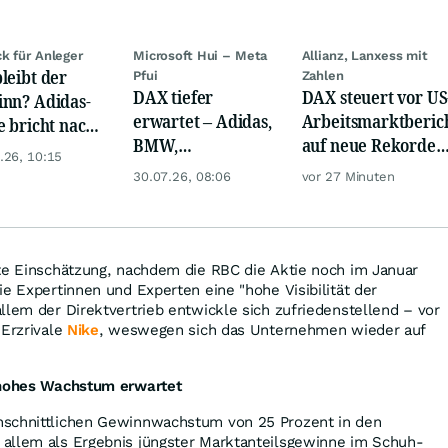
k für Anleger
Microsoft Hui – Meta
Allianz, Lanxess mit
leibt der
Pfui
Zahlen
DAX tiefer
DAX steuert vor US
nn? Adidas-
erwartet – Adidas,
Arbeitsmarktberic
e bricht nach
BMW,
auf neue Rekorde
Zahlen
.26, 10:15
Nemetscheck und
zu, Öl steigt
tellig ein
30.07.26, 08:06
vor 27 Minuten
Alzchem im Fokus
rte Einschätzung, nachdem die RBC die Aktie noch im Januar
ie Expertinnen und Experten eine "hohe Visibilität der
llem der Direktvertrieb entwickle sich zufriedenstellend – vor
 Erzrivale
Nike
, weswegen sich das Unternehmen wieder auf
 hohes Wachstum erwartet
hschnittlichen Gewinnwachstum von 25 Prozent in den
allem als Ergebnis jüngster Marktanteilsgewinne im Schuh-