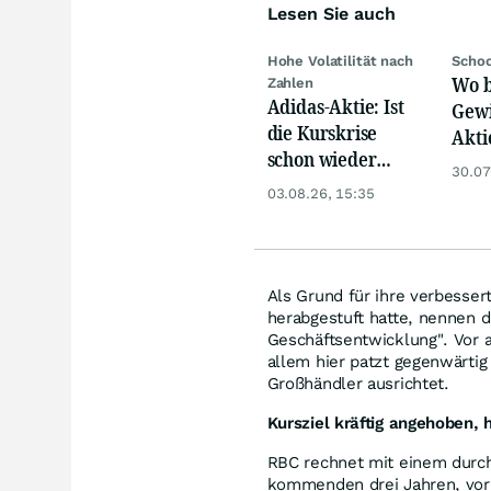
Lesen Sie auch
Hohe Volatilität nach
Schoc
Wo b
Zahlen
Adidas-Aktie: Ist
Gewi
die Kurskrise
Akti
schon wieder
den 
30.07
abgehakt?
zweis
03.08.26, 15:35
Als Grund für ihre verbesse
herabgestuft hatte, nennen d
Geschäftsentwicklung". Vor a
allem hier patzt gegenwärtig
Großhändler ausrichtet.
Kursziel kräftig angehoben,
RBC rechnet mit einem durc
kommenden drei Jahren, vor 