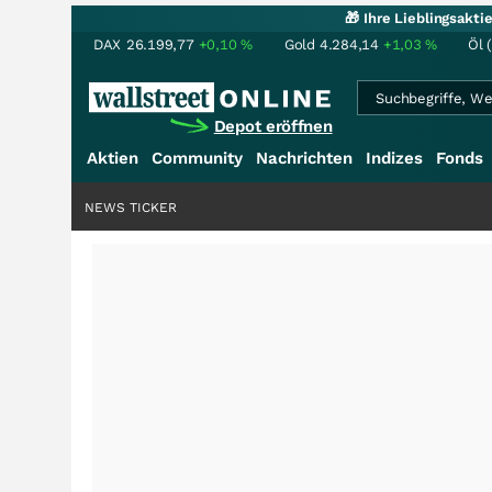
🎁 Ihre Lieblingsakt
DAX
26.199,77
+0,10
%
Gold
4.284,14
+1,03
%
Öl 
Depot eröffnen
Aktien
Community
Nachrichten
Indizes
Fonds
NEWS TICKER