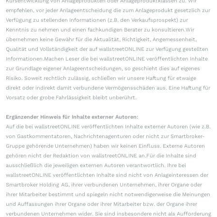
Kursentwicklung von Anlageprodukten oder Anlageproduktklassen zu. Wir
empfehlen, vor jeder Anlageentscheidung die zum Anlageprodukt gesetzlich zur
Verfügung zu stellenden Informationen (z.B. den Verkaufsprospekt) zur
Kenntnis zu nehmen und einen fachkundigen Berater zu konsultieren.Wir
übernehmen keine Gewähr für die Aktualität, Richtigkeit, Angemessenheit,
Qualität und Vollständigkeit der auf wallstreetONLINE zur Verfügung gestellten
Informationen.Machen Leser die bei wallstreetONLINE veröffentlichten Inhalte
zur Grundlage eigener Anlageentscheidungen, so geschieht dies auf eigenes
Risiko. Soweit rechtlich zulässig, schließen wir unsere Haftung für etwaige
direkt oder indirekt damit verbundene Vermögensschäden aus. Eine Haftung für
Vorsatz oder grobe Fahrlässigkeit bleibt unberührt.
Ergänzender Hinweis für Inhalte externer Autoren:
Auf die bei wallstreetONLINE veröffentlichten Inhalte externer Autoren (wie z.B.
von Gastkommentatoren, Nachrichtenagenturen oder nicht zur Smartbroker-
Gruppe gehörende Unternehmen) haben wir keinen Einfluss. Externe Autoren
gehören nicht der Redaktion von wallstreetONLINE an.Für die Inhalte sind
ausschließlich die jeweiligen externen Autoren verantwortlich. Ihre bei
wallstreetONLINE veröffentlichten Inhalte sind nicht von Anlageinteressen der
Smartbroker Holding AG, ihrer verbundenen Unternehmen, ihrer Organe oder
ihrer Mitarbeiter bestimmt und spiegeln nicht notwendigerweise die Meinungen
und Auffassungen ihrer Organe oder ihrer Mitarbeiter bzw. der Organe ihrer
verbundenen Unternehmen wider. Sie sind insbesondere nicht als Aufforderung