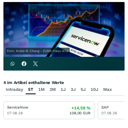
Foto: Andre M. Chang - ZUMA Press Wire
4 im Artikel enthaltene Werte
Intraday
5T
1M
3M
1J
3J
5J
10J
Max
ServiceNow
SAP
+14,59
%
07.08.26
108,00
EUR
07.08.26