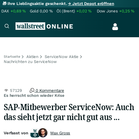
🎁 Ihre Lieblingsaktie geschenkt.
→ Jetzt Depot eröffnen
DAX
+0,69
%
Gold
0,00
%
Öl (Brent)
+0,02
%
Dow Jones
+0,25
%
Aktien
ServiceNow Aktie
Startseite
Nachrichten zu ServiceNow
57129
0 Kommentare
Es herrscht schon wieder Krise
SAP-Mitbewerber ServiceNow: Auch
das sieht jetzt gar nicht gut aus ...
Verfasst von
Max Gross