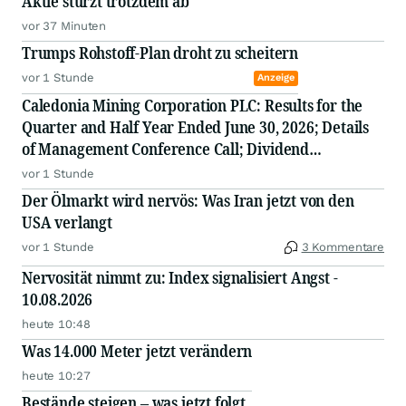
Aktie stürzt trotzdem ab
vor 37 Minuten
Trumps Rohstoff-Plan droht zu scheitern
vor 1 Stunde
Anzeige
Caledonia Mining Corporation PLC: Results for the
Quarter and Half Year Ended June 30, 2026; Details
of Management Conference Call; Dividend
Declaration
vor 1 Stunde
Der Ölmarkt wird nervös: Was Iran jetzt von den
USA verlangt
vor 1 Stunde
3 Kommentare
Nervosität nimmt zu: Index signalisiert Angst -
10.08.2026
heute 10:48
Was 14.000 Meter jetzt verändern
heute 10:27
Bestände steigen – was jetzt folgt