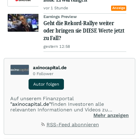
vor 1 Stunde
Anzeige
Earnings Preview
Geht die Rekord-Rallye weiter
oder bringen sie DIESE Werte jetzt
zu Fall?
gestern 12:58
axinocapital.de
0
Follower
Autor folgen
Auf unserem Finanzportal
"axinocapital.de"
finden Investoren alle
relevanten Informationen und Videos zu
ausgewählten, börsennotierten
Mehr anzeigen
Aktiengesellschaften der Edelmetall-, Rohstoff-
RSS-Feed abonnieren
und Technologiebranche aus Australien und
Kanada. Wir sind dafür bekannt, dass wir nach
wachstumsstarken und erfolgsversprechenden