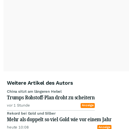
Small Cap Companies mit
Vervielfachungspotential recherchieren. Unser
globales Netzwerk führt uns immer wieder zu
erfolgreichen Managern und Persönlichkeiten.
Deren Company-Builder-Gen ist für uns
entscheidend und Basis unseres eigenen
Investmenterfolges. Durch unsere
redaktionellen Beiträge machen wir die
Unternehmen einem breiten Investorenpublikum
zugänglich. Unsere Performance ist auch Ihre!
Bitte beachten Sie hierzu unseren Disclaimer auf
"www.axinocapital.de/disclaimer"
.
Weitere Artikel des Autors
China sitzt am längeren Hebel
Trumps Rohstoff-Plan droht zu scheitern
vor 1 Stunde
Anzeige
Rekord bei Gold und Silber
Mehr als doppelt so viel Gold wie vor einem Jahr
heute 10:08
Anzeige