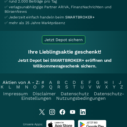
✅ rund 2.000 Beiträge pro Tag
✅ verlagsunabhängige Partner ARIVA, FinanzNachrichten und
BörsenNews
✅ Jederzeit einfach handeln beim
SMARTBROKER+
✅ mehr als 25 Jahre Marktpräsenz
Jetzt Depot sichern
Ihre Lieblingsaktie geschenkt!
Jetzt Depot bei SMARTBROKER+ eröffnen und
Willkommensgeschenk sichern.
Aktien von A - Z:
#
A
B
C
D
E
F
G
H
I
J
K
L
M
N
O
P
Q
R
S
T
U
V
W
X
Y
Z
Impressum
Disclaimer
Datenschutz
Datenschutz-
Einstellungen
Nutzungsbedingungen
Unsere Apps: