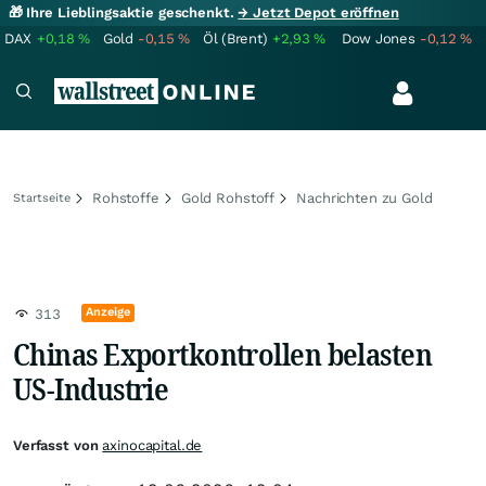
🎁 Ihre Lieblingsaktie geschenkt.
→ Jetzt Depot eröffnen
DAX
+0,18
%
Gold
-0,15
%
Öl (Brent)
+2,93
%
Dow Jones
-0,12
%
Rohstoffe
Gold Rohstoff
Nachrichten zu Gold
Startseite
Anzeige
313
Chinas Exportkontrollen belasten
US-Industrie
Verfasst von
axinocapital.de