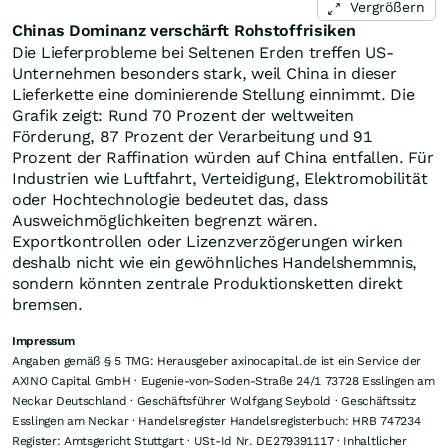
Vergrößern
Chinas Dominanz verschärft Rohstoffrisiken
Die Lieferprobleme bei Seltenen Erden treffen US-
Unternehmen besonders stark, weil China in dieser
Lieferkette eine dominierende Stellung einnimmt. Die
Grafik zeigt: Rund 70 Prozent der weltweiten
Förderung, 87 Prozent der Verarbeitung und 91
Prozent der Raffination würden auf China entfallen. Für
Industrien wie Luftfahrt, Verteidigung, Elektromobilität
oder Hochtechnologie bedeutet das, dass
Ausweichmöglichkeiten begrenzt wären.
Exportkontrollen oder Lizenzverzögerungen wirken
deshalb nicht wie ein gewöhnliches Handelshemmnis,
sondern könnten zentrale Produktionsketten direkt
bremsen.
Impressum
Angaben gemäß § 5 TMG: Herausgeber axinocapital.de ist ein Service der
AXINO Capital GmbH · Eugenie-von-Soden-Straße 24/1 73728 Esslingen am
Neckar Deutschland · Geschäftsführer Wolfgang Seybold · Geschäftssitz
Esslingen am Neckar · Handelsregister Handelsregisterbuch: HRB 747234
Register: Amtsgericht Stuttgart · USt-Id Nr. DE279391117 · Inhaltlicher