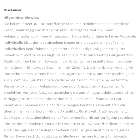
Disclaimer
Allgemeiner Hinweis:
Die bei wallstreetONLINE veröffentlichten Inhalte richten sich an sämtliche
Leser, unabhängig von ihrer konkreten Vermögenssituation, ihrem
Anlageverhalten oder ihren Anlagezielen. Sie berücksichtigen in keiner Weise die
individuelle Situation des einzelnen Lesers und ersetzen keine auf seine
individuellen Bedürfnisse ausgerichtete, fachkundige Anlageberatung.Der
Erwerb von Wertpapieren birgt Risiken, die zum Totalverlust des eingesetzten
Kapitals führen können. Etwaige in der Vergangenheit erzielte Gewinne bieten
keine Gewähr für etwaige Gewinne in der Zukunft. Die Smartbroker Holding AG,
ihre verbundenen Unternehmen, ihre Organe und ihre Mitarbeiter (nachfolgend
auch „wir“ bzw. „uns“) sichern weder explizit noch implizit eine bestimmte
Kursentwicklung von Anlageprodukten oder Anlageproduktklassen zu. Wir
empfehlen, vor jeder Anlageentscheidung die zum Anlageprodukt gesetzlich zur
Verfügung zu stellenden Informationen (z.B. den Verkaufsprospekt) zur
Kenntnis zu nehmen und einen fachkundigen Berater zu konsultieren.Wir
übernehmen keine Gewähr für die Aktualität, Richtigkeit, Angemessenheit,
Qualität und Vollständigkeit der auf wallstreetONLINE zur Verfügung gestellten
Informationen.Machen Leser die bei wallstreetONLINE veröffentlichten Inhalte
zur Grundlage eigener Anlageentscheidungen, so geschieht dies auf eigenes
Risiko. Soweit rechtlich zulässig, schließen wir unsere Haftung für etwaige