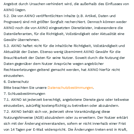
Angebot durch Ursachen verhindert wird, die außerhalb des Einflusses von
AXINO liegen.
5.2. Die von AXINO veröffentlichten Inhalte (z.B. Artikel, Daten und
Prognosen) sind mit größter Sorgfalt recherchiert. Dennoch können weder
AXINO noch die von AXINO eingesetzten Dienstleister, insbesondere die
Datenlieferanten, für die Richtigkeit, Vollständigkeit oder Aktualität eine
Gewähr übernehmen.
5.3. AXINO haftet nicht für die inhaltliche Richtigkeit, Vollständigkeit und
Aktualität der Daten. Ebenso wenig übernimmt AXINO Gewähr für die
Brauchbarkeit der Daten für seine Nutzer. Soweit durch die Nutzung der
Daten gegenüber dem Nutzer Ansprüche wegen angeblicher
Rechtsverletzungen geltend gemacht werden, hat AXINO hierfür nicht
einzustehen.
6. Datenschutz
Bitte beachten Sie unsere
Datenschutzbestimmungen
.
7. Schlussbestimmungen
7.1. AXINO ist jederzeit berechtigt, angebotene Dienste ganz oder teilweise
einzustellen, zukünftig kostenpflichtig zu betreiben oder abzuändern.
7.2. AXINO behält sich vor, jederzeit ohne Vorankündigung diese
Nutzungshinweise (AGB) abzuändern oder zu erweitern. Der Nutzer erklärt
sich mit der Änderung einverstanden, sofern er nicht innerhalb einer Frist
von 14 Tagen per E-Mail widerspricht. Die Änderungen treten erst in Kraft,