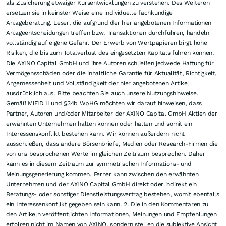
als Zusicherung etwaiger Kursentwicklungen zu verstehen. Des Weiteren
ersetzen sie in keinster Weise eine individuelle fachkundige
Anlageberatung. Leser, die aufgrund der hier angebotenen Informationen
Anlageentscheidungen treffen bzw. Transaktionen durchführen, handeln
vollständig auf eigene Gefahr. Der Erwerb von Wertpapieren birgt hohe
Risiken, die bis zum Totalverlust des eingesetzten Kapitals führen können.
Die AXINO Capital GmbH und ihre Autoren schließen jedwede Haftung für
Vermögensschäden oder die inhaltliche Garantie für Aktualität, Richtigkeit,
Angemessenheit und Vollständigkeit der hier angebotenen Artikel
ausdrücklich aus. Bitte beachten Sie auch unsere Nutzungshinweise.
Gemäß MiFID II und §34b WpHG möchten wir darauf hinweisen, dass
Partner, Autoren und/oder Mitarbeiter der AXINO Capital GmbH Aktien der
erwähnten Unternehmen halten können oder halten und somit ein
Interessenskonflikt bestehen kann. Wir können außerdem nicht
ausschließen, dass andere Börsenbriefe, Medien oder Research-Firmen die
von uns besprochenen Werte im gleichen Zeitraum besprechen. Daher
kann es in diesem Zeitraum zur symmetrischen Informations- und
Meinungsgenerierung kommen. Ferner kann zwischen den erwähnten
Unternehmen und der AXINO Capital GmbH direkt oder indirekt ein
Beratungs- oder sonstiger Dienstleistungsvertrag bestehen, womit ebenfalls
ein Interessenkonflikt gegeben sein kann. 2. Die in den Kommentaren zu
den Artikeln veröffentlichten Informationen, Meinungen und Empfehlungen
erfolgen nicht im Namen von AXINO, sondern stellen die subjektive Ansicht