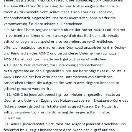
ziehen. Es gilt ausschließlich das Recht der Bundesrepublik Deutschland.
4.8. Eine Pflicht zur Überprüfung der vom Nutzer eingestellten Inhalte
durch AXINO besteht nicht. AXINO behält sich aber das Recht vor,
stichprobenartig eingestellte Inhalte zu überprüfen, ohne hierfür die
Verantwortung für diese Inhalte zu übernehmen.
4.9. Mit der Einstellung von Inhalten räumt der Nutzer AXINO und den mit
ihr verbundenen Unternehmen unentgeltlich das Recht ein, die Inhalte
zeitlich unbegrenzt zu speichern, zu verbreiten, zu veröffentlichen,
öffentlich zugänglich zu machen, zum Download anzubieten und in Online-
und Printmedien des AXINO und verbundener Unternehmen zu nutzen.
AXINO behält sich vor, Inhalte auch gekürzt zu veröffentlichen.
4.10. Der Nutzer versichert, zur Einräumung entsprechender
Nutzungsrechte an den eingestellten Inhalten berechtigt zu sein und stellt
AXINO und die mit ihm verbundenen Unternehmen von sämtlichen
Ansprüchen Dritter, die aufgrund der vom Nutzer eingestellten Inhalte
geltend gemacht werden, frei.
4.11. AXINO ist jederzeit berechtigt, vom Nutzer eingestellte Inhalte zu
löschen und/oder den Zugang des Nutzers zu sperren. Ersatzansprüche des
Nutzers wegen gelöschter Inhalte sind ausgeschlossen. Der Nutzer ist
selbst verantwortlich für die Sicherung der eingestellten Inhalte.
5. Haftung
5.1. AXINO gewährleistet nicht, dass das Angebot jederzeit erreichbar und
fehlerfrei ist. Dies gilt insbesondere dann, wenn der Zugriff auf das