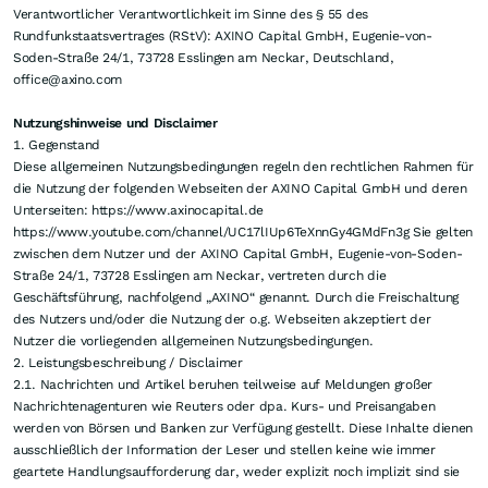
Verantwortlicher Verantwortlichkeit im Sinne des § 55 des
Rundfunkstaatsvertrages (RStV): AXINO Capital GmbH, Eugenie-von-
Soden-Straße 24/1, 73728 Esslingen am Neckar, Deutschland,
office@axino.com
Nutzungshinweise und Disclaimer
1. Gegenstand
Diese allgemeinen Nutzungsbedingungen regeln den rechtlichen Rahmen für
die Nutzung der folgenden Webseiten der AXINO Capital GmbH und deren
Unterseiten: https://www.axinocapital.de
https://www.youtube.com/channel/UC17lIUp6TeXnnGy4GMdFn3g Sie gelten
zwischen dem Nutzer und der AXINO Capital GmbH, Eugenie-von-Soden-
Straße 24/1, 73728 Esslingen am Neckar, vertreten durch die
Geschäftsführung, nachfolgend „AXINO“ genannt. Durch die Freischaltung
des Nutzers und/oder die Nutzung der o.g. Webseiten akzeptiert der
Nutzer die vorliegenden allgemeinen Nutzungsbedingungen.
2. Leistungsbeschreibung / Disclaimer
2.1. Nachrichten und Artikel beruhen teilweise auf Meldungen großer
Nachrichtenagenturen wie Reuters oder dpa. Kurs- und Preisangaben
werden von Börsen und Banken zur Verfügung gestellt. Diese Inhalte dienen
ausschließlich der Information der Leser und stellen keine wie immer
geartete Handlungsaufforderung dar, weder explizit noch implizit sind sie