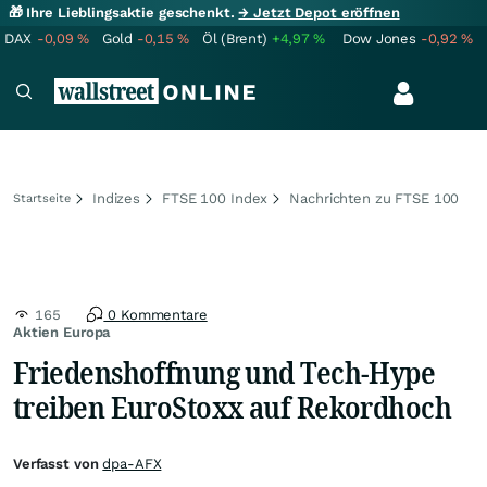
🎁 Ihre Lieblingsaktie geschenkt.
→ Jetzt Depot eröffnen
DAX
-0,09
%
Gold
-0,15
%
Öl (Brent)
+4,97
%
Dow Jones
-0,92
%
Indizes
FTSE 100 Index
Nachrichten zu FTSE 100
Startseite
165
0 Kommentare
Aktien Europa
Friedenshoffnung und Tech-Hype
treiben EuroStoxx auf Rekordhoch
Verfasst von
dpa-AFX