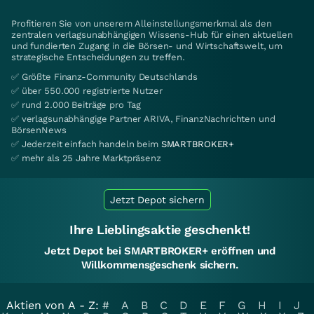
Profitieren Sie von unserem Alleinstellungsmerkmal als den
zentralen verlagsunabhängigen Wissens-Hub für einen aktuellen
und fundierten Zugang in die Börsen- und Wirtschaftswelt, um
strategische Entscheidungen zu treffen.
✅ Größte Finanz-Community Deutschlands
✅ über 550.000 registrierte Nutzer
✅ rund 2.000 Beiträge pro Tag
✅ verlagsunabhängige Partner ARIVA, FinanzNachrichten und
BörsenNews
✅ Jederzeit einfach handeln beim
SMARTBROKER+
✅ mehr als 25 Jahre Marktpräsenz
Jetzt Depot sichern
Ihre Lieblingsaktie geschenkt!
Jetzt Depot bei SMARTBROKER+ eröffnen und
Willkommensgeschenk sichern.
Aktien von A - Z:
#
A
B
C
D
E
F
G
H
I
J