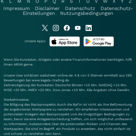
K
L
M
N
O
P
Q
R
S
T
U
V
W
X
Y
Z
Impressum
Disclaimer
Datenschutz
Datenschutz-
Einstellungen
Nutzungsbedingungen
Unsere Apps:
Wenn Sie Kursdaten, Widgets oder andere Finanzinformationen benötigen, hilft
Ihnen
ARIVA
gerne.
Unsere User schätzen wallstreet-online.de: 4.8 von 5 Sternen ermittelt aus 285
Bewertungen bei www.kagels-trading.de
Zeitverzögerung der Kursdaten: Deutsche Börsen +15 Min. NASDAQ +15 Min.
NYSE +20 Min. AMEX +20 Min. Dow Jones +15 Min. Alle Angaben ohne Gewähr.
Werbehinweise:
Die Billigung des Basisprospekts durch die BaFin ist nicht als ihre Befürwortung
der angebotenen Wertpapiere zu verstehen. Wir empfehlen Interessenten und
potenziellen Anlegern den Basisprospekt und die Endgültigen Bedingungen zu
lesen, bevor sie eine Anlageentscheidung treffen, um sich möglichst umfassend
zu informieren, insbesondere über die potenziellen Risiken und Chancen des
Wertpapiers. Sie sind im Begriff, ein Produkt zu erwerben, das nicht einfach ist
und schwer zu verstehen sein kann.