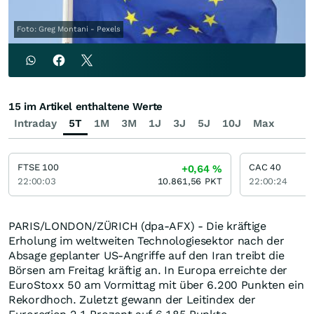
Foto: Greg Montani - Pexels
15 im Artikel enthaltene Werte
Intraday
5T
1M
3M
1J
3J
5J
10J
Max
FTSE 100
CAC 40
+0,64
%
22:00:03
10.861,56
PKT
22:00:24
PARIS/LONDON/ZÜRICH (dpa-AFX) - Die kräftige
Erholung im weltweiten Technologiesektor nach der
Absage geplanter US-Angriffe auf den Iran treibt die
Börsen am Freitag kräftig an. In Europa erreichte der
EuroStoxx 50 am Vormittag mit über 6.200 Punkten ein
Rekordhoch. Zuletzt gewann der Leitindex der