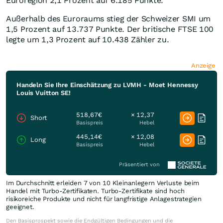
Euroregion 2,1 Prozent auf 6.185 Punkte.
Außerhalb des Euroraums stieg der Schweizer SMI um
1,5 Prozent auf 13.737 Punkte. Der britische FTSE 100
legte um 1,3 Prozent auf 10.438 Zähler zu.
Anzeige
Handeln Sie Ihre Einschätzung zu LVMH - Moet Hennessy
Louis Vuitton SE!
518,67€
× 12,37
Short
Basispreis
Hebel
445,14€
× 12,08
Long
Basispreis
Hebel
Präsentiert von
Im Durchschnitt erleiden 7 von 10 Kleinanlegern Verluste beim
Handel mit Turbo-Zertifikaten. Turbo-Zertifikate sind hoch
risikoreiche Produkte und nicht für langfristige Anlagestrategien
geeignet.
Den Basisprospekt sowie die Endgültigen Bedingungen und die