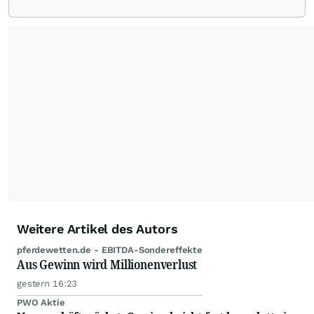
beobachtet. Eine Übersicht über
Ratingmeldungen renommierter Banken und
Analystenhäuser sowie externe Kolumnen zu
Konjunktur- und Wirtschaftsthemen, zu
Länderperspektiven und Rohstoffaspekten
ergänzen die Informationspalette von
www.4investors.de
. Das Portfolio umfasst dabei
rund 20 zumeist europäische Analystenhäuser
und mehr als 50 Kolumnisten aus Europa und
Übersee.
Weitere Artikel des Autors
pferdewetten.de - EBITDA-Sondereffekte
Aus Gewinn wird Millionenverlust
gestern 16:23
PWO Aktie