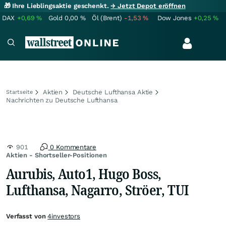
🎁 Ihre Lieblingsaktie geschenkt.
→ Jetzt Depot eröffnen
DAX
+0,69
%
Gold
0,00
%
Öl (Brent)
-1,53
%
Dow Jones
+0,25
%
Aktien
Deutsche Lufthansa Aktie
Startseite
Nachrichten zu Deutsche Lufthansa
901
0 Kommentare
Aktien - Shortseller-Positionen
Aurubis, Auto1, Hugo Boss,
Lufthansa, Nagarro, Ströer, TUI
Verfasst von
4investors