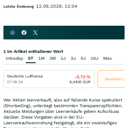
12.06.2026, 12:04
Letzte Änderung
1 im Artikel enthaltener Wert
Intraday
5T
1M
3M
1J
3J
5J
10J
Max
Deutsche Lufthansa
-5,72
%
Deutsche Luft
07.08.26
8,4400
EUR
Wer Aktien leerverkauft, also auf fallende Kurse spekuliert
(Shortselling), unterliegt bestimmten Transparenzpflichten.
Aktuelle Meldungen über Leerverkäufe geben Aufschluss
darüber. Diese Vorgaben sind in der EU-
Leerverkaufsverordnung festgelegt, die ein zweistufiges