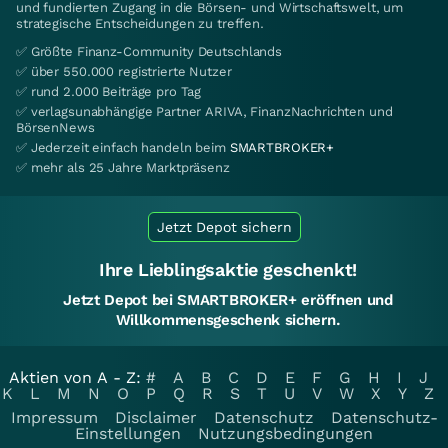
und fundierten Zugang in die Börsen- und Wirtschaftswelt, um
strategische Entscheidungen zu treffen.
✅ Größte Finanz-Community Deutschlands
✅ über 550.000 registrierte Nutzer
✅ rund 2.000 Beiträge pro Tag
✅ verlagsunabhängige Partner ARIVA, FinanzNachrichten und
BörsenNews
✅ Jederzeit einfach handeln beim
SMARTBROKER+
✅ mehr als 25 Jahre Marktpräsenz
Jetzt Depot sichern
Ihre Lieblingsaktie geschenkt!
Jetzt Depot bei SMARTBROKER+ eröffnen und
Willkommensgeschenk sichern.
Aktien von A - Z:
#
A
B
C
D
E
F
G
H
I
J
K
L
M
N
O
P
Q
R
S
T
U
V
W
X
Y
Z
Impressum
Disclaimer
Datenschutz
Datenschutz-
Einstellungen
Nutzungsbedingungen