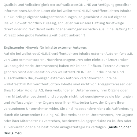
Qualität und Vollständigkeit der auf wallstreetONLINE zur Verfügung gestellten
Informationen.Machen Leser die bei wallstreetONLINE veröffentlichten Inhalte
zur Grundlage eigener Anlageentscheidungen, so geschieht dies auf eigenes
Risiko. Soweit rechtlich zulässig, schließen wir unsere Haftung für etwaige
direkt oder indirekt damit verbundene Vermögensschäden aus. Eine Haftung für
Vorsatz oder grobe Fahrlässigkeit bleibt unberührt.
Ergänzender Hinweis für Inhalte externer Autoren:
Auf die bei wallstreetONLINE veröffentlichten Inhalte externer Autoren (wie z.B.
von Gastkommentatoren, Nachrichtenagenturen oder nicht zur Smartbroker-
Gruppe gehörende Unternehmen) haben wir keinen Einfluss. Externe Autoren
gehören nicht der Redaktion von wallstreetONLINE an.Für die Inhalte sind
ausschließlich die jeweiligen externen Autoren verantwortlich. Ihre bei
wallstreetONLINE veröffentlichten Inhalte sind nicht von Anlageinteressen der
Smartbroker Holding AG, ihrer verbundenen Unternehmen, ihrer Organe oder
ihrer Mitarbeiter bestimmt und spiegeln nicht notwendigerweise die Meinungen
und Auffassungen ihrer Organe oder ihrer Mitarbeiter bzw. der Organe ihrer
verbundenen Unternehmen wider. Sie sind insbesondere nicht als Aufforderung
durch die Smartbroker Holding AG, ihre verbundenen Unternehmen, ihre Organe
oder ihrer Mitarbeiter zu verstehen, bestimmte Anlageprodukte zu kaufen oder
zu verkaufen oder eine bestimmte Anlagestrategie zu verfolgen. (
Ausführlicher
Disclaimer
)