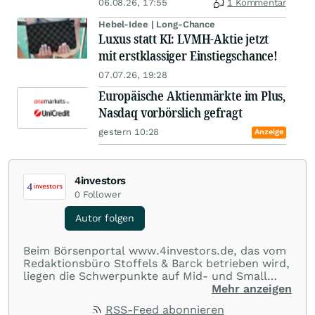
06.08.26, 17:55
1 Kommentar
Hebel-Idee | Long-Chance
Luxus statt KI: LVMH-Aktie jetzt
mit erstklassiger Einstiegschance!
07.07.26, 19:28
Europäische Aktienmärkte im Plus,
Nasdaq vorbörslich gefragt
gestern 10:28
Anzeige
4investors
0
Follower
Autor folgen
Beim Börsenportal www.4investors.de, das vom
Redaktionsbüro Stoffels & Barck betrieben wird,
liegen die Schwerpunkte auf Mid- und Small
Caps aus dem deutschsprachigen Raum. Der
Mehr anzeigen
Entry Standard sowie Börsengänge (IPOs) und
RSS-Feed abonnieren
Notierungsaufnahmen werden besonders genau