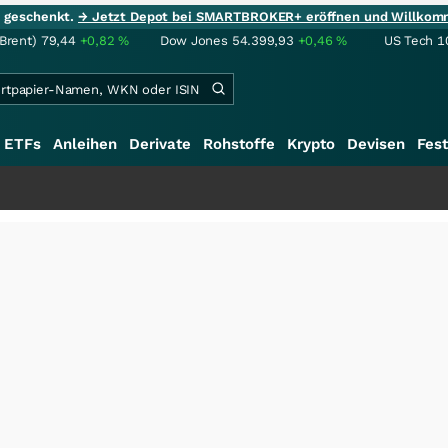
ie geschenkt.
→ Jetzt Depot bei SMARTBROKER+ eröffnen und Willkom
(Brent)
79,44
+0,82
%
Dow Jones
54.399,93
+0,46
%
US Tech 1
ETFs
Anleihen
Derivate
Rohstoffe
Krypto
Devisen
Fest