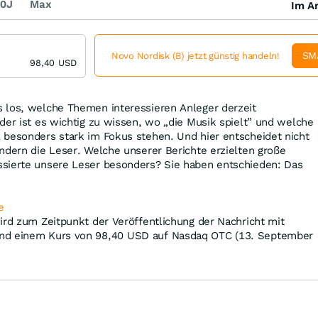
0J
Max
Im Ar
SM
Novo Nordisk (B) jetzt günstig handeln!
98,40
USD
 los, welche Themen interessieren Anleger derzeit
der ist es wichtig zu wissen, wo „die Musik spielt” und welche
 besonders stark im Fokus stehen. Und hier entscheidet nicht
ndern die Leser. Welche unserer Berichte erzielten große
sierte unsere Leser besonders? Sie haben entschieden: Das
e
ird zum Zeitpunkt der Veröffentlichung der Nachricht mit
nd einem Kurs von 98,40
USD
auf Nasdaq OTC (13. September