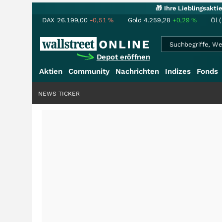
🎁 Ihre Lieblingsakt
DAX
26.199,00
-0,51
%
Gold
4.259,28
+0,29
%
Öl 
Depot eröffnen
Aktien
Community
Nachrichten
Indizes
Fonds
NEWS TICKER