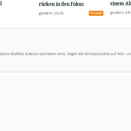
l
einem Ab
rücken in den Fokus
gestern 18
gestern 10:31
Anzeige
büro Stoffels & Barck betrieben wird, liegen die Schwerpunkte auf Mid- u
rd sowie Börsengänge (IPOs) und Notierungsaufnahmen werden besonders g
ierter Banken und Analystenhäuser sowie externe Kolumnen zu Konjunktur-
pekten ergänzen die Informationspalette von
www.4investors.de
. Das Portf
er und mehr als 50 Kolumnisten aus Europa und Übersee.