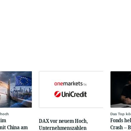
 hoch
Das Top kö
eim
Fonds heb
DAX vor neuem Hoch,
mit China am
Crash – 
Unternehmenszahlen