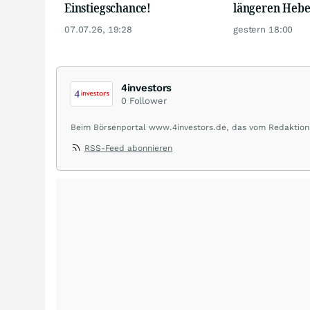
Einstiegschance!
längeren Hebe
07.07.26, 19:28
gestern 18:00
4investors
0
Follower
Beim Börsenportal www.4investors.de, das vom Redaktions
Caps aus dem deutschsprachigen Raum. Der Entry Standa
RSS-Feed abonnieren
beobachtet. Eine Übersicht über Ratingmeldungen renomm
Wirtschaftsthemen, zu Länderperspektiven und Rohstoffas
umfasst dabei rund 20 zumeist europäische Analystenhäus