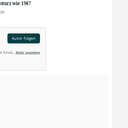
sturz wie 1987
:29
Autor folgen
nd Small
Mehr anzeigen
enau
 und
olio