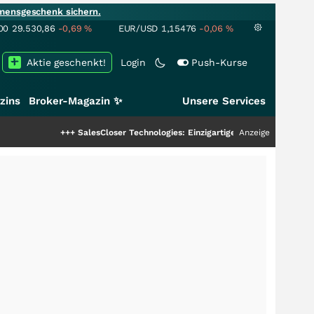
mensgeschenk sichern.
00
29.530,86
-0,69
%
EUR/USD
1,15476
-0,06
%
Aktie geschenkt!
Login
Push-Kurse
zins
Broker-Magazin ✨
Unsere Services
+++
SalesCloser Technologies: Einzigartige Leistung zieht die Top-Dogs an!
Anzeige