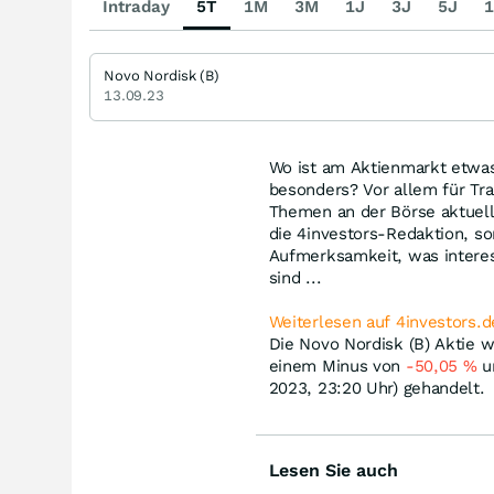
Intraday
5T
1M
3M
1J
3J
5J
1
Novo Nordisk (B)
13.09.23
Wo ist am Aktienmarkt etwas
besonders? Vor allem für Tra
Themen an der Börse aktuell
die 4investors-Redaktion, so
Aufmerksamkeit, was interes
sind ...
Weiterlesen auf 4investors.d
Die Novo Nordisk (B) Aktie w
einem Minus von
-50,05
%
u
2023, 23:20 Uhr) gehandelt.
Lesen Sie auch