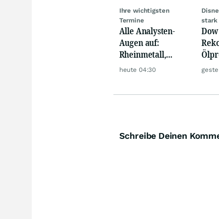
Ihre wichtigsten
Disne
Termine
stark
Alle Analysten-
Dow 
Augen auf:
Reko
Rheinmetall,
Ölpre
Deutsche Telekom,
weit
heute 04:30
geste
Siemens, Airbnb &
zu
Lyft
Schreibe Deinen Komm