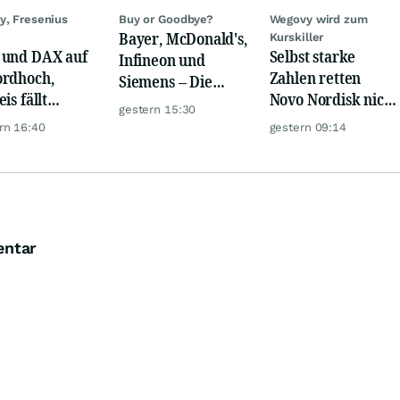
y, Fresenius
Buy or Goodbye?
Wegovy wird zum
Bayer, McDonald's,
Kurskiller
und DAX auf
Selbst starke
Infineon und
rdhoch,
Zahlen retten
Siemens – Die
is fällt
Novo Nordisk nicht
Analystenstimmen
gestern 15:30
er, Gold legt
mehr
des Tages
rn 16:40
gestern 09:14
entar