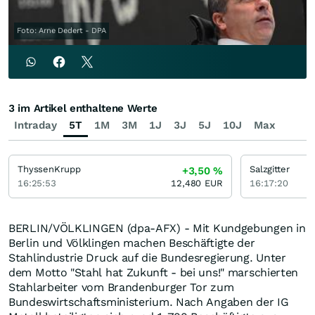
Foto: Arne Dedert - DPA
3 im Artikel enthaltene Werte
Intraday
5T
1M
3M
1J
3J
5J
10J
Max
ThyssenKrupp
Salzgitter
+3,50
%
16:25:53
12,480
EUR
16:17:20
BERLIN/VÖLKLINGEN (dpa-AFX) - Mit Kundgebungen in
Berlin und Völklingen machen Beschäftigte der
Stahlindustrie Druck auf die Bundesregierung. Unter
dem Motto "Stahl hat Zukunft - bei uns!" marschierten
Stahlarbeiter vom Brandenburger Tor zum
Bundeswirtschaftsministerium. Nach Angaben der IG