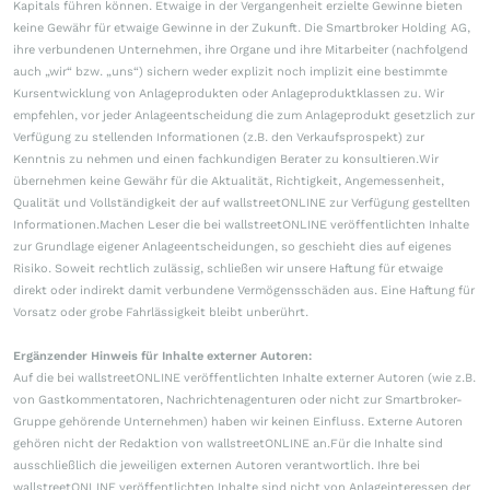
Kapitals führen können. Etwaige in der Vergangenheit erzielte Gewinne bieten
keine Gewähr für etwaige Gewinne in der Zukunft. Die Smartbroker Holding AG,
ihre verbundenen Unternehmen, ihre Organe und ihre Mitarbeiter (nachfolgend
auch „wir“ bzw. „uns“) sichern weder explizit noch implizit eine bestimmte
Kursentwicklung von Anlageprodukten oder Anlageproduktklassen zu. Wir
empfehlen, vor jeder Anlageentscheidung die zum Anlageprodukt gesetzlich zur
Verfügung zu stellenden Informationen (z.B. den Verkaufsprospekt) zur
Kenntnis zu nehmen und einen fachkundigen Berater zu konsultieren.Wir
übernehmen keine Gewähr für die Aktualität, Richtigkeit, Angemessenheit,
Qualität und Vollständigkeit der auf wallstreetONLINE zur Verfügung gestellten
Informationen.Machen Leser die bei wallstreetONLINE veröffentlichten Inhalte
zur Grundlage eigener Anlageentscheidungen, so geschieht dies auf eigenes
Risiko. Soweit rechtlich zulässig, schließen wir unsere Haftung für etwaige
direkt oder indirekt damit verbundene Vermögensschäden aus. Eine Haftung für
Vorsatz oder grobe Fahrlässigkeit bleibt unberührt.
Ergänzender Hinweis für Inhalte externer Autoren:
Auf die bei wallstreetONLINE veröffentlichten Inhalte externer Autoren (wie z.B.
von Gastkommentatoren, Nachrichtenagenturen oder nicht zur Smartbroker-
Gruppe gehörende Unternehmen) haben wir keinen Einfluss. Externe Autoren
gehören nicht der Redaktion von wallstreetONLINE an.Für die Inhalte sind
ausschließlich die jeweiligen externen Autoren verantwortlich. Ihre bei
wallstreetONLINE veröffentlichten Inhalte sind nicht von Anlageinteressen der