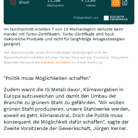
13,26€
× 13,89
Short
Basispreis
Hebel
Präsentiert von
Im Durchschnitt erleiden 7 von 10 Kleinanlegern Verluste beim
Handel mit Turbo-Zertifikaten. Turbo-Zertifikate sind hoch
risikoreiche Produkte und nicht für langfristige Anlagestrategien
geeignet.
Den Basisprospekt sowie die Endgültigen Bedingungen und die
Basisinformationsblätter erhalten Sie bei Klick auf das Disclaimer Dokument.
Beachten Sie auch die
weiteren Hinweise
zu dieser Werbung.
"Politik muss Möglichkeiten schaffen"
Zudem warnt die IG Metall davor, Klimavorgaben in
Europa aufzuweichen und damit den Umbau der
Branche zu grünem Stahl zu gefährden. "Wir wollen
grünen Stahl produzieren, unsere Stahlwerke werden,
soweit es geht, klimaneutral. Doch die Politik muss
konsequent die Möglichkeit dafür schaffen", sagte der
Zweite Vorsitzende der Gewerkschaft, Jürgen Kerner.