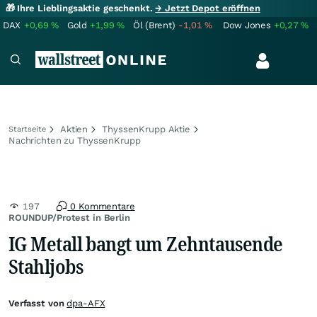
🎁 Ihre Lieblingsaktie geschenkt.
→ Jetzt Depot eröffnen
DAX
+0,69
%
Gold
+1,99
%
Öl (Brent)
-1,01
%
Dow Jones
+0,27
%
Aktien
ThyssenKrupp Aktie
Startseite
Nachrichten zu ThyssenKrupp
197
0 Kommentare
ROUNDUP/Protest in Berlin
IG Metall bangt um Zehntausende
Stahljobs
Verfasst von
dpa-AFX