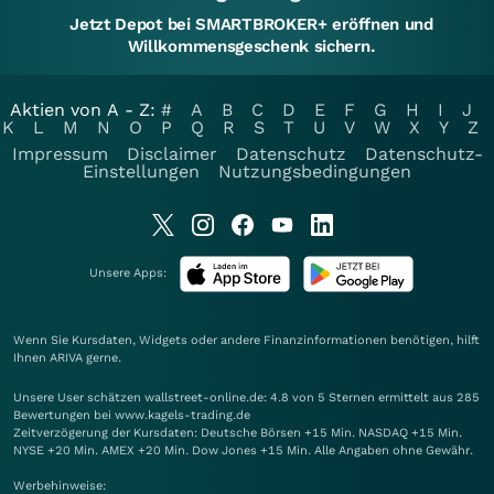
Jetzt Depot bei SMARTBROKER+ eröffnen und
Willkommensgeschenk sichern.
Aktien von A - Z:
#
A
B
C
D
E
F
G
H
I
J
K
L
M
N
O
P
Q
R
S
T
U
V
W
X
Y
Z
Impressum
Disclaimer
Datenschutz
Datenschutz-
Einstellungen
Nutzungsbedingungen
Unsere Apps:
Wenn Sie Kursdaten, Widgets oder andere Finanzinformationen benötigen, hilft
Ihnen
ARIVA
gerne.
Unsere User schätzen wallstreet-online.de: 4.8 von 5 Sternen ermittelt aus 285
Bewertungen bei www.kagels-trading.de
Zeitverzögerung der Kursdaten: Deutsche Börsen +15 Min. NASDAQ +15 Min.
NYSE +20 Min. AMEX +20 Min. Dow Jones +15 Min. Alle Angaben ohne Gewähr.
Werbehinweise: