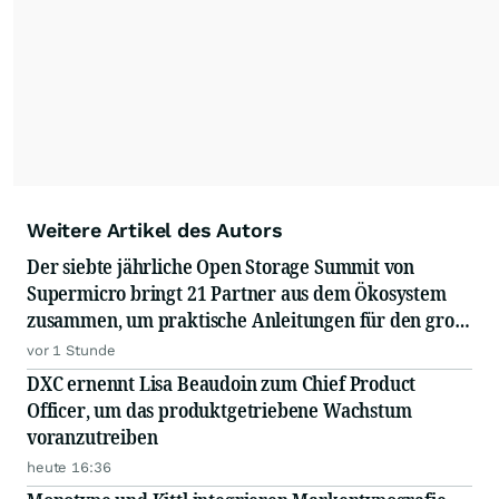
Weitere Artikel des Autors
Der siebte jährliche Open Storage Summit von
Supermicro bringt 21 Partner aus dem Ökosystem
zusammen, um praktische Anleitungen für den groß
angelegten Einsatz von KI in Unternehmen
vor 1 Stunde
auszutauschen
DXC ernennt Lisa Beaudoin zum Chief Product
Officer, um das produktgetriebene Wachstum
voranzutreiben
heute 16:36