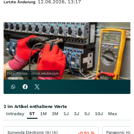
12.06.2026, 13:17
Letzte Änderung
Foto: Philipp - stock.adobe.com
2 im Artikel enthaltene Werte
Intraday
5T
1M
3M
1J
3J
5J
10J
Max
Sunwoda Electronic (A) (A)
Panasonic Hol
-0,91
%