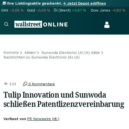
🎁 Ihre Lieblingsaktie geschenkt.
→ Jetzt Depot eröffnen
DAX
-0,05
%
Gold
-0,05
%
Öl (Brent)
+3,67
%
Dow Jones
-0,82
%
Aktien
Sunwoda Electronic (A) (A) Aktie
Startseite
Nachrichten zu Sunwoda Electronic (A) (A)
133
0 Kommentare
Tulip Innovation und Sunwoda
schließen Patentlizenzvereinbarung
Verfasst von
PR Newswire (dt.)