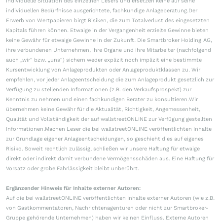
individuelle Situation des einzelnen Lesers und ersetzen keine auf seine
individuellen Bedürfnisse ausgerichtete, fachkundige Anlageberatung.Der
Erwerb von Wertpapieren birgt Risiken, die zum Totalverlust des eingesetzten
Kapitals führen können. Etwaige in der Vergangenheit erzielte Gewinne bieten
keine Gewähr für etwaige Gewinne in der Zukunft. Die Smartbroker Holding AG,
ihre verbundenen Unternehmen, ihre Organe und ihre Mitarbeiter (nachfolgend
auch „wir“ bzw. „uns“) sichern weder explizit noch implizit eine bestimmte
Kursentwicklung von Anlageprodukten oder Anlageproduktklassen zu. Wir
empfehlen, vor jeder Anlageentscheidung die zum Anlageprodukt gesetzlich zur
Verfügung zu stellenden Informationen (z.B. den Verkaufsprospekt) zur
Kenntnis zu nehmen und einen fachkundigen Berater zu konsultieren.Wir
übernehmen keine Gewähr für die Aktualität, Richtigkeit, Angemessenheit,
Qualität und Vollständigkeit der auf wallstreetONLINE zur Verfügung gestellten
Informationen.Machen Leser die bei wallstreetONLINE veröffentlichten Inhalte
zur Grundlage eigener Anlageentscheidungen, so geschieht dies auf eigenes
Risiko. Soweit rechtlich zulässig, schließen wir unsere Haftung für etwaige
direkt oder indirekt damit verbundene Vermögensschäden aus. Eine Haftung für
Vorsatz oder grobe Fahrlässigkeit bleibt unberührt.
Ergänzender Hinweis für Inhalte externer Autoren:
Auf die bei wallstreetONLINE veröffentlichten Inhalte externer Autoren (wie z.B.
von Gastkommentatoren, Nachrichtenagenturen oder nicht zur Smartbroker-
Gruppe gehörende Unternehmen) haben wir keinen Einfluss. Externe Autoren