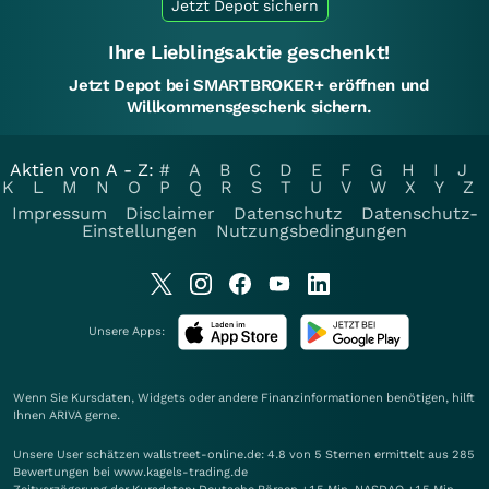
Jetzt Depot sichern
Ihre Lieblingsaktie geschenkt!
Jetzt Depot bei SMARTBROKER+ eröffnen und
Willkommensgeschenk sichern.
Aktien von A - Z:
#
A
B
C
D
E
F
G
H
I
J
K
L
M
N
O
P
Q
R
S
T
U
V
W
X
Y
Z
Impressum
Disclaimer
Datenschutz
Datenschutz-
Einstellungen
Nutzungsbedingungen
Unsere Apps:
Wenn Sie Kursdaten, Widgets oder andere Finanzinformationen benötigen, hilft
Ihnen
ARIVA
gerne.
Unsere User schätzen wallstreet-online.de: 4.8 von 5 Sternen ermittelt aus 285
Bewertungen bei www.kagels-trading.de