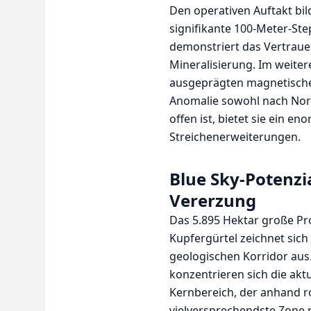
Den operativen Auftakt bild
signifikante 100-Meter-St
demonstriert das Vertraue
Mineralisierung. Im weiter
ausgeprägten magnetische
Anomalie sowohl nach Nord
offen ist, bietet sie ein e
Streichenerweiterungen.
Blue Sky-Potenzi
Vererzung
Das 5.895 Hektar große Pro
Kupfergürtel zeichnet sich
geologischen Korridor aus.
konzentrieren sich die akt
Kernbereich, der anhand r
vielversprechendste Zone p