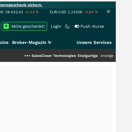
mensgeschenk sichern.
00
29.433,42
-0,33
%
EUR/USD
1,15505
-0,04
%
Aktie geschenkt!
Login
Push-Kurse
zins
Broker-Magazin ✨
Unsere Services
sCloser Technologies: Einzigartige Leistung zieht die Top-Dogs an!
Anzeige
+++