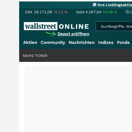
🎁 Ihre Lieblingsakt
DAX
26.171,09
-0,11
%
Gold
4.267,54
+0,48
%
Öl 
Depot eröffnen
Aktien
Community
Nachrichten
Indizes
Fonds
NEWS TICKER