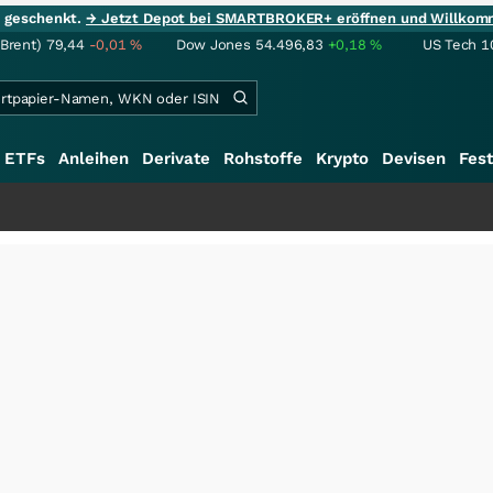
ie geschenkt.
→ Jetzt Depot bei SMARTBROKER+ eröffnen und Willkom
(Brent)
79,44
-0,01
%
Dow Jones
54.496,83
+0,18
%
US Tech 1
ETFs
Anleihen
Derivate
Rohstoffe
Krypto
Devisen
Fest
+++
Sale