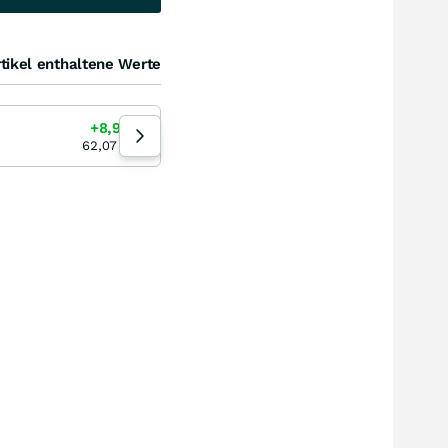
tikel enthaltene Werte
Kupfer COMEX Rolling
+8,97
%
+5,67
%
08:04:23
62,07
USD
6,733
USD