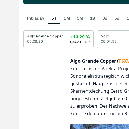
Intraday
5T
1M
3M
1J
3J
5J
1
Algo Grande Copper
Gold
+13,29
%
05.08.26
08:04:58
0,3420
EUR
Algo Grande Copper (
TSXV
kontrollierten Adelita-Pr
Sonora ein strategisch wi
gestartet. Hauptziel diese
Skarnentdeckung Cerro Gra
ungetesteten Zielgebiete C
zu erproben. Der Nachweis
könnte den potenziellen R