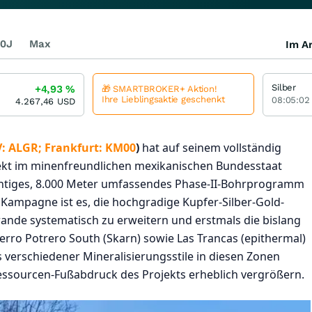
0J
Max
Im Ar
Silber
+4,93
%
🎁 SMARTBROKER+ Aktion!
Ihre Lieblingsaktie geschenkt
08:05:02
4.267,46
USD
: ALGR; Frankfurt: KM00
)
hat auf seinem vollständig
ojekt im minenfreundlichen mexikanischen Bundesstaat
chtiges, 8.000 Meter umfassendes Phase-II-Bohrprogramm
r Kampagne ist es, die hochgradige Kupfer-Silber-Gold-
nde systematisch zu erweitern und erstmals die bislang
erro Potrero South (Skarn) sowie Las Trancas (epithermal)
 verschiedener Mineralisierungsstile in diesen Zonen
essourcen-Fußabdruck des Projekts erheblich vergrößern.