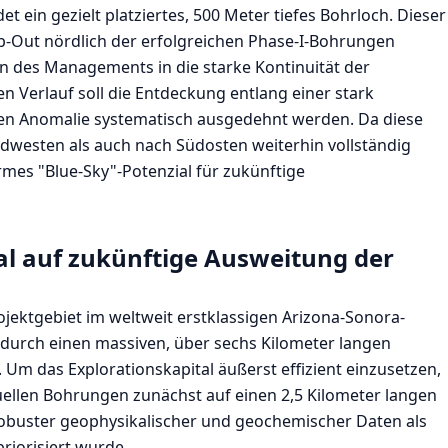
et ein gezielt platziertes, 500 Meter tiefes Bohrloch. Dieser
ep-Out nördlich der erfolgreichen Phase-I-Bohrungen
n des Managements in die starke Kontinuität der
en Verlauf soll die Entdeckung entlang einer stark
n Anomalie systematisch ausgedehnt werden. Da diese
westen als auch nach Südosten weiterhin vollständig
normes "Blue-Sky"-Potenzial für zukünftige
al auf zukünftige Ausweitung der
jektgebiet im weltweit erstklassigen Arizona-Sonora-
 durch einen massiven, über sechs Kilometer langen
 Um das Explorationskapital äußerst effizient einzusetzen,
uellen Bohrungen zunächst auf einen 2,5 Kilometer langen
obuster geophysikalischer und geochemischer Daten als
riorisiert wurde.