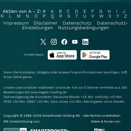
Aktien von A - Z:
#
A
B
C
D
E
F
G
H
I
J
K
L
M
N
O
P
Q
R
S
T
U
V
W
X
Y
Z
Impressum
Disclaimer
Datenschutz
Datenschutz-
Einstellungen
Nutzungsbedingungen
Unsere Apps:
Wenn Sie Kursdaten, Widgets oder andere Finanzinformationen benötigen, hilft
Ihnen
ARIVA
gerne.
Unsere User schätzen wallstreet-online.de: 4.8 von 5 Sternen ermittelt aus 285
Bewertungen bei www.kagels-trading.de
Zeitverzögerung der Kursdaten: Deutsche Börsen +15 Min. NASDAQ +15 Min.
NYSE +20 Min. AMEX +20 Min. Dow Jones +15 Min. Alle Angaben ohne Gewähr.
Copyright © 1998-2026 Smartbroker Holding AG - Alle Rechte vorbehalten.
Mit Unterstützung von:
Daten & Kurse von: