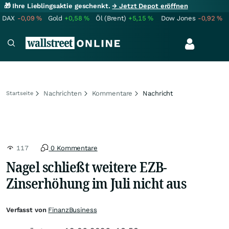
🎁 Ihre Lieblingsaktie geschenkt.
→ Jetzt Depot eröffnen
DAX
-0,09
%
Gold
+0,58
%
Öl (Brent)
+5,15
%
Dow Jones
-0,92
%
Nachrichten
Kommentare
Nachricht
Startseite
117
0 Kommentare
Nagel schließt weitere EZB-
Zinserhöhung im Juli nicht aus
Verfasst von
FinanzBusiness