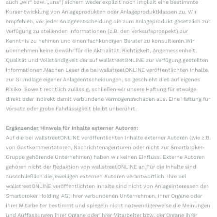
auch „wir“ bzw. „uns“) sichern weder explizit noch implizit eine bestimmte
Kursentwicklung von Anlageprodukten oder Anlageproduktklassen zu. Wir
empfehlen, vor jeder Anlageentscheidung die zum Anlageprodukt gesetzlich zur
Verfügung zu stellenden Informationen (z.B. den Verkaufsprospekt) zur
Kenntnis zu nehmen und einen fachkundigen Berater zu konsultieren.Wir
übernehmen keine Gewähr für die Aktualität, Richtigkeit, Angemessenheit,
Qualität und Vollständigkeit der auf wallstreetONLINE zur Verfügung gestellten
Informationen.Machen Leser die bei wallstreetONLINE veröffentlichten Inhalte
zur Grundlage eigener Anlageentscheidungen, so geschieht dies auf eigenes
Risiko. Soweit rechtlich zulässig, schließen wir unsere Haftung für etwaige
direkt oder indirekt damit verbundene Vermögensschäden aus. Eine Haftung für
Vorsatz oder grobe Fahrlässigkeit bleibt unberührt.
Ergänzender Hinweis für Inhalte externer Autoren:
Auf die bei wallstreetONLINE veröffentlichten Inhalte externer Autoren (wie z.B.
von Gastkommentatoren, Nachrichtenagenturen oder nicht zur Smartbroker-
Gruppe gehörende Unternehmen) haben wir keinen Einfluss. Externe Autoren
gehören nicht der Redaktion von wallstreetONLINE an.Für die Inhalte sind
ausschließlich die jeweiligen externen Autoren verantwortlich. Ihre bei
wallstreetONLINE veröffentlichten Inhalte sind nicht von Anlageinteressen der
Smartbroker Holding AG, ihrer verbundenen Unternehmen, ihrer Organe oder
ihrer Mitarbeiter bestimmt und spiegeln nicht notwendigerweise die Meinungen
und Auffassungen ihrer Organe oder ihrer Mitarbeiter bzw. der Organe ihrer