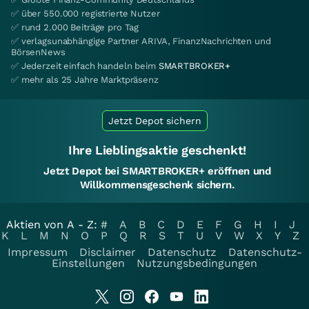
✅ über 550.000 registrierte Nutzer
✅ rund 2.000 Beiträge pro Tag
✅ verlagsunabhängige Partner ARIVA, FinanzNachrichten und
BörsenNews
✅ Jederzeit einfach handeln beim
SMARTBROKER+
✅ mehr als 25 Jahre Marktpräsenz
Jetzt Depot sichern
Ihre Lieblingsaktie geschenkt!
Jetzt Depot bei SMARTBROKER+ eröffnen und
Willkommensgeschenk sichern.
Aktien von A - Z:
#
A
B
C
D
E
F
G
H
I
J
K
L
M
N
O
P
Q
R
S
T
U
V
W
X
Y
Z
Impressum
Disclaimer
Datenschutz
Datenschutz-
Einstellungen
Nutzungsbedingungen