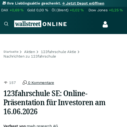
🎁 Ihre Lieblingsaktie geschenkt.
→ Jetzt Depot eröffnen
DAX
+0,69
%
Gold
0,00
%
Öl (Brent)
+0,02
%
Dow Jones
+0,25
%
Aktien
123fahrschule Aktie
Startseite
Nachrichten zu 123fahrschule
157
0 Kommentare
123fahrschule SE: Online-
Präsentation für Investoren am
16.06.2026
Verfasst von
mwb research AG