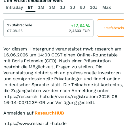
1 im Artikel enthaltener Wert
Intraday
5T
1M
3M
1J
3J
5J
10J
Max
123fahrschule
+13,64
%
123fahrschule
07.08.26
2,4600
EUR
Vor diesem Hintergrund veranstaltet mwb research am
16.06.2026 um 14:00 CEST einen Online-Roundtable
mit Boris Polenxke (CEO). Nach einer Präsentation
besteht die Möglichkeit, Fragen zu stellen. Die
Veranstaltung richtet sich an professionelle Investoren
und semiprofessionelle Privatanleger und findet online
in deutscher Sprache statt. Die Teilnahme ist kostenlos,
die Zugangsdaten werden nach Anmeldung unter
https://research-hub.de/events/registration/2026-06-
16-14-00/123F-GR zur Verfügung gestellt.
Anmelden auf
ResearchHUB
https://www.research-hub.de