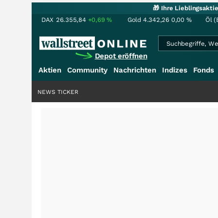
🎁 Ihre Lieblingsakt
DAX
26.355,84
+0,69
%
Gold
4.342,26
0,00
%
Öl (
Depot eröffnen
Aktien
Community
Nachrichten
Indizes
Fonds
NEWS TICKER