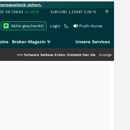
mensgeschenk sichern.
00
29.728,93
+1,18
%
EUR/USD
1,15587
0,00
%
Aktie geschenkt!
Login
Push-Kurse
zins
Broker-Magazin ✨
Unsere Services
++
Schwere Seltene Erden: Entsteht hier die nächste Milliardenstory?
Anzeige
+++