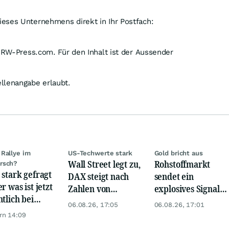
eses Unternehmens direkt in Ihr Postfach:
 IRW-Press.com. Für den Inhalt ist der Aussender
llenangabe erlaubt.
Rallye im
US-Techwerte stark
Gold bricht aus
Wall Street legt zu,
Rohstoffmarkt
rsch?
 stark gefragt
DAX steigt nach
sendet ein
r was ist jetzt
Zahlen von
explosives Signal:
ntlich bei
Telekom, Henkel
China kauft Gold
06.08.26, 17:05
06.08.26, 17:01
er möglich?
wie verrückt!
rn 14:09