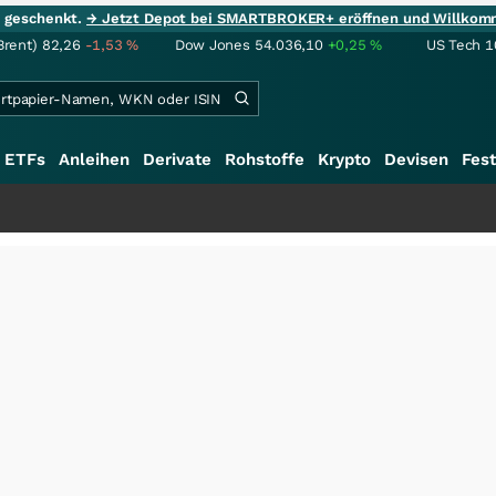
ie geschenkt.
→ Jetzt Depot bei SMARTBROKER+ eröffnen und Willkom
Brent)
82,26
-1,53
%
Dow Jones
54.036,10
+0,25
%
US Tech 1
ETFs
Anleihen
Derivate
Rohstoffe
Krypto
Devisen
Fest
+