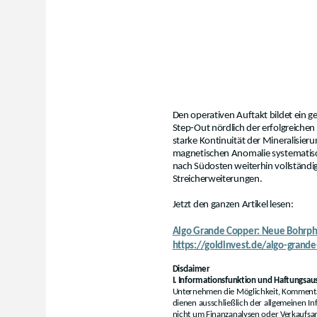
Den operativen Auftakt bildet ein ge
Step-Out nördlich der erfolgreich
starke Kontinuität der Mineralisieru
magnetischen Anomalie systematis
nach Südosten weiterhin vollständig 
Streicherweiterungen.
Jetzt den ganzen Artikel lesen:
Algo Grande Copper: Neue Bohrpha
https://goldinvest.de/algo-grand
Disclaimer
I. Informationsfunktion und Haftungsaus
Unternehmen die Möglichkeit, Kommentar
dienen ausschließlich der allgemeinen In
nicht um Finanzanalysen oder Verkaufsa