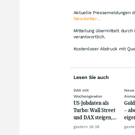
Aktuelle Pressemeldungen di
Newsletter...
Mitteilung übermittelt durch
verantwortlich.
Kostenloser Abdruck mit Que
Lesen Sie auch
DAX mit
Neue 
Wochengewinn
Anma
US-Jobdaten als
Gold
Turbo: Wall Street
– abe
und DAX steigen,
eige
Gold glänzt
Silb
gestern 18:38
geste