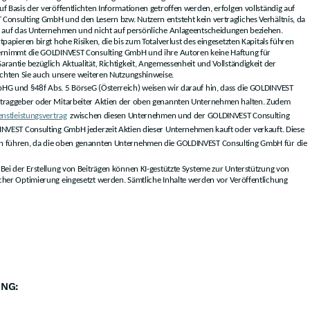
f Basis der veröffentlichten Informationen getroffen werden, erfolgen vollständig auf
Consulting GmbH und den Lesern bzw. Nutzern entsteht kein vertragliches Verhältnis, da
h auf das Unternehmen und nicht auf persönliche Anlageentscheidungen beziehen.
apieren birgt hohe Risiken, die bis zum Totalverlust des eingesetzten Kapitals führen
bernimmt die GOLDINVEST Consulting GmbH und ihre Autoren keine Haftung für
rantie bezüglich Aktualität, Richtigkeit, Angemessenheit und Vollständigkeit der
eachten Sie auch unsere weiteren Nutzungshinweise.
 und §48f Abs. 5 BörseG (Österreich) weisen wir darauf hin, dass die GOLDINVEST
ftraggeber oder Mitarbeiter Aktien der oben genannten Unternehmen halten. Zudem
enstleistungsvertrag
zwischen diesen Unternehmen und der GOLDINVEST Consulting
INVEST Consulting GmbH jederzeit Aktien dieser Unternehmen kauft oder verkauft. Diese
en führen, da die oben genannten Unternehmen die GOLDINVEST Consulting GmbH für die
Bei der Erstellung von Beiträgen können KI-gestützte Systeme zur Unterstützung von
cher Optimierung eingesetzt werden. Sämtliche Inhalte werden vor Veröffentlichung
NG: