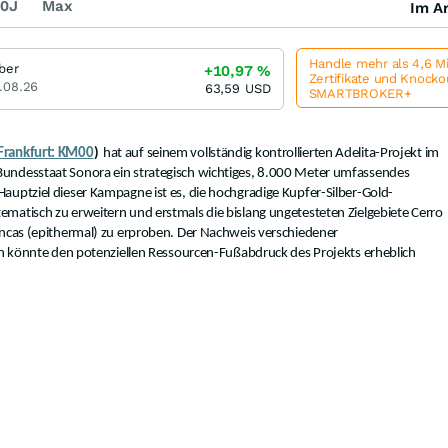
0J
Max
Im Ar
Handle mehr als 4,6 M
lber
+10,97
%
Zertifikate und Knock
.08.26
63,59
USD
SMARTBROKER+
Frankfurt: KM00
)
hat auf seinem vollständig kontrollierten Adelita-Projekt im
undesstaat Sonora ein strategisch wichtiges, 8.000 Meter umfassendes
auptziel dieser Kampagne ist es, die hochgradige Kupfer-Silber-Gold-
matisch zu erweitern und erstmals die bislang ungetesteten Zielgebiete Cerro
ancas (epithermal) zu erproben. Der Nachweis verschiedener
nen könnte den potenziellen Ressourcen-Fußabdruck des Projekts erheblich