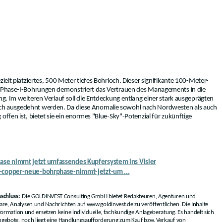
zielt platziertes, 500 Meter tiefes Bohrloch. Dieser signifikante 100-Meter-
en Phase-I-Bohrungen demonstriert das Vertrauen des Managements in die
ng. Im weiteren Verlauf soll die Entdeckung entlang einer stark ausgeprägten
ch ausgedehnt werden. Da diese Anomalie sowohl nach Nordwesten als auch
offen ist, bietet sie ein enormes "Blue-Sky"-Potenzial für zukünftige
se nimmt jetzt umfassendes Kupfersystem ins Visier
e-copper-neue-bohrphase-nimmt-jetzt-um ...
schluss:
Die GOLDINVEST Consulting GmbH bietet Redakteuren, Agenturen und
e, Analysen und Nachrichten auf www.goldinvest.de zu veröffentlichen. Die Inhalte
formation und ersetzen keine individuelle, fachkundige Anlageberatung. Es handelt sich
ngebote, noch liegt eine Handlungsaufforderung zum Kauf bzw. Verkauf von