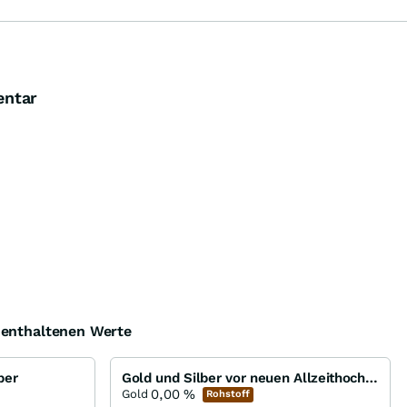
entar
e enthaltenen Werte
ber
Gold und Silber vor neuen Allzeithochs...
0,00
%
Gold
Rohstoff