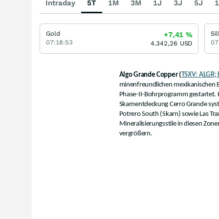
Intraday
5T
1M
3M
1J
3J
5J
1
Gold
Si
+7,41
%
07:18:53
07
4.342,26
USD
Algo Grande Copper (
TSXV: ALGR; 
minenfreundlichen mexikanischen B
Phase-II-Bohrprogramm gestartet. H
Skarnentdeckung Cerro Grande syste
Potrero South (Skarn) sowie Las Tr
Mineralisierungsstile in diesen Zo
vergrößern.