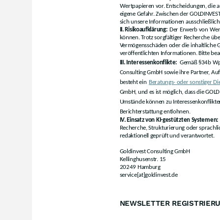
Wertpapieren vor. Entscheidungen, die au
eigene Gefahr. Zwischen der GOLDINVEST 
sich unsere Informationen ausschließlic
II. Risikoaufklärung:
Der Erwerb von Wertp
können. Trotz sorgfältiger Recherche ü
Vermögensschäden oder die inhaltliche Ga
veröffentlichten Informationen. Bitte b
III. Interessenkonflikte:
Gemäß §34b WpHG
Consulting GmbH sowie ihre Partner, Au
besteht ein
Beratungs- oder sonstiger Di
GmbH, und es ist möglich, dass die GOLD
Umstände können zu Interessenkonflikt
Berichterstattung entlohnen.
IV. Einsatz von KI-gestützten Systemen:
Recherche, Strukturierung oder sprachli
redaktionell geprüft und verantwortet.
Goldinvest Consulting GmbH
Kellinghusenstr. 15
20249 Hamburg
service[at]goldinvest.de
NEWSLETTER REGISTRIERU