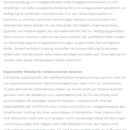
Kursentwicklung von Anlageprodukten oder Anlageproduktklassen zu. Wir
empfehlen, vor jeder Anlageentscheidung die zum Anlageprodukt gesetzlich zur
Verfügung zu stellenden Informationen (z.B. den Verkaufsprospekt) zur
Kenntnis zu nehmen und einen fachkundigen Berater zu konsultieren.Wir
übernehmen keine Gewähr für die Aktualität, Richtigkeit, Angemessenheit,
Qualität und Vollständigkeit der auf wallstreetONLINE zur Verfügung gestellten
Informationen.Machen Leser die bei wallstreetONLINE veröffentlichten Inhalte
zur Grundlage eigener Anlageentscheidungen, so geschieht dies auf eigenes
Risiko. Soweit rechtlich zulässig, schließen wir unsere Haftung für etwaige
direkt oder indirekt damit verbundene Vermögensschäden aus. Eine Haftung für
Vorsatz oder grobe Fahrlässigkeit bleibt unberührt.
Ergänzender Hinweis für Inhalte externer Autoren:
Auf die bei wallstreetONLINE veröffentlichten Inhalte externer Autoren (wie z.B.
von Gastkommentatoren, Nachrichtenagenturen oder nicht zur Smartbroker-
Gruppe gehörende Unternehmen) haben wir keinen Einfluss. Externe Autoren
gehören nicht der Redaktion von wallstreetONLINE an.Für die Inhalte sind
ausschließlich die jeweiligen externen Autoren verantwortlich. Ihre bei
wallstreetONLINE veröffentlichten Inhalte sind nicht von Anlageinteressen der
Smartbroker Holding AG, ihrer verbundenen Unternehmen, ihrer Organe oder
ihrer Mitarbeiter bestimmt und spiegeln nicht notwendigerweise die Meinungen
und Auffassungen ihrer Organe oder ihrer Mitarbeiter bzw. der Organe ihrer
verbundenen Unternehmen wider. Sie sind insbesondere nicht als Aufforderung