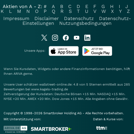
Aktien von A - Z:
#
A
B
C
D
E
F
G
H
I
J
K
L
M
N
O
P
Q
R
S
T
U
V
W
X
Y
Z
Impressum
Disclaimer
Datenschutz
Datenschutz-
Einstellungen
Nutzungsbedingungen
Unsere Apps:
Wenn Sie Kursdaten, Widgets oder andere Finanzinformationen benötigen, hilft
Ihnen
ARIVA
gerne.
Unsere User schätzen wallstreet-online.de: 4.8 von 5 Sternen ermittelt aus 285
Bewertungen bei www.kagels-trading.de
Zeitverzögerung der Kursdaten: Deutsche Börsen +15 Min. NASDAQ +15 Min.
NYSE +20 Min. AMEX +20 Min. Dow Jones +15 Min. Alle Angaben ohne Gewähr.
Copyright © 1998-2026 Smartbroker Holding AG - Alle Rechte vorbehalten.
Mit Unterstützung von:
Daten & Kurse von: