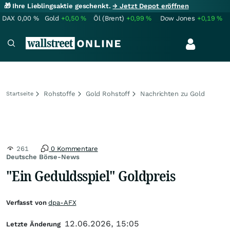
🎁 Ihre Lieblingsaktie geschenkt.
→ Jetzt Depot eröffnen
DAX
0,00
%
Gold
+0,50
%
Öl (Brent)
+0,99
%
Dow Jones
+0,19
%
Rohstoffe
Gold Rohstoff
Nachrichten zu Gold
Startseite
261
0 Kommentare
Deutsche Börse-News
"Ein Geduldsspiel" Goldpreis
Verfasst von
dpa-AFX
12.06.2026, 15:05
Letzte Änderung