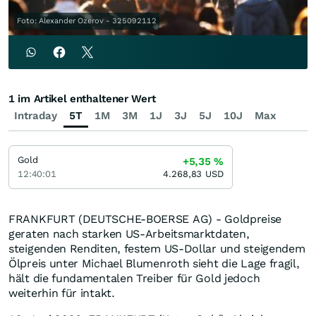
Foto: Alexander Ozerov - 325092112
1 im Artikel enthaltener Wert
Intraday
5T
1M
3M
1J
3J
5J
10J
Max
Gold
+5,35
%
12:40:01
4.268,83
USD
FRANKFURT (DEUTSCHE-BOERSE AG) - Goldpreise
geraten nach starken US-Arbeitsmarktdaten,
steigenden Renditen, festem US-Dollar und steigendem
Ölpreis unter Michael Blumenroth sieht die Lage fragil,
hält die fundamentalen Treiber für Gold jedoch
weiterhin für intakt.