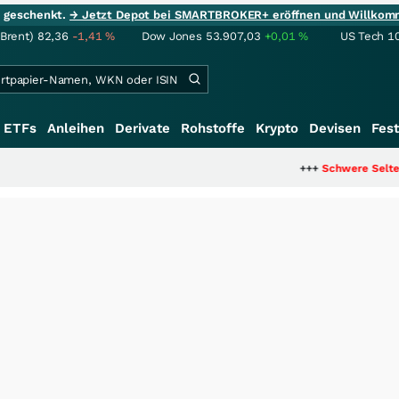
ie geschenkt.
→ Jetzt Depot bei SMARTBROKER+ eröffnen und Willkom
(Brent)
82,36
-1,41
%
Dow Jones
53.907,03
+0,01
%
US Tech 1
ETFs
Anleihen
Derivate
Rohstoffe
Krypto
Devisen
Fest
+++
Schwere Seltene Erden: Entsteh