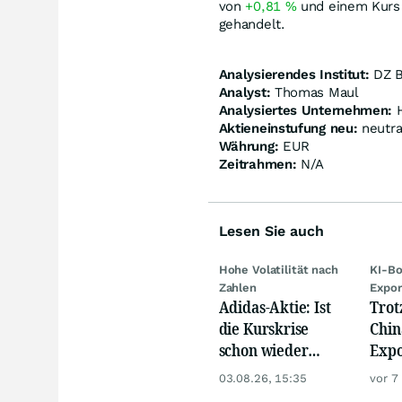
von
+0,81
%
und einem Kurs
gehandelt.
Analysierendes Institut:
DZ 
Analyst:
Thomas Maul
Analysiertes Unternehmen:
H
Aktieneinstufung neu:
neutra
Währung:
EUR
Zeitrahmen:
N/A
Lesen Sie auch
Hohe Volatilität nach
KI-Bo
Zahlen
Expor
Adidas-Aktie: Ist
Trot
die Kurskrise
Chin
schon wieder
Expo
abgehakt?
weit
03.08.26, 15:35
vor 7