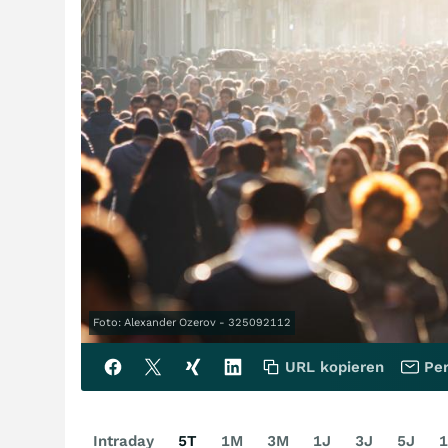
Foto: Alexander Ozerov - 325092112
URL kopieren
Per
Intraday
5T
1M
3M
1J
3J
5J
1