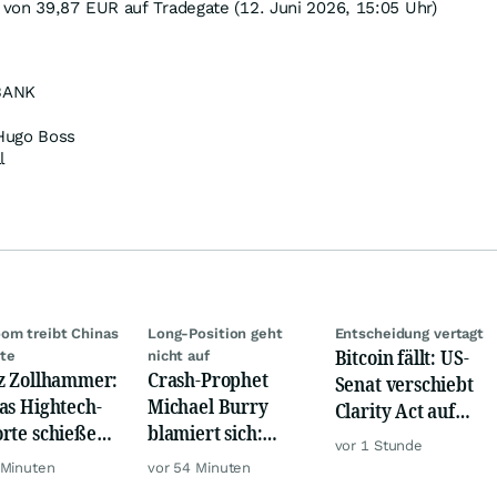
 von 39,87
EUR
auf Tradegate (12. Juni 2026, 15:05 Uhr)
BANK
ugo Boss
l
om treibt Chinas
Long-Position geht
Entscheidung vertagt
Bitcoin fällt: US-
te
nicht auf
z Zollhammer:
Crash-Prophet
Senat verschiebt
as Hightech-
Michael Burry
Clarity Act auf
rte schießen
blamiert sich:
September
vor 1 Stunde
er nach oben
Diese Wette taugt
 Minuten
vor 54 Minuten
wirklich gar nichts