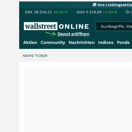
🎁 Ihre Lieblingsakt
DAX
26.316,11
+0,54
%
Gold
4.318,59
+1,84
%
Öl 
Depot eröffnen
Aktien
Community
Nachrichten
Indizes
Fonds
NEWS TICKER