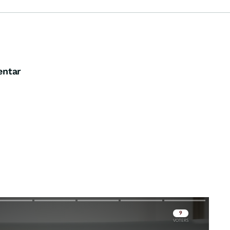
entar
Skip