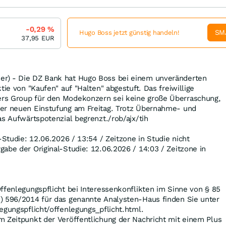
-0,29
%
SM
Hugo Boss jetzt günstig handeln!
37,95
EUR
r) - Die DZ Bank hat Hugo Boss bei einem unveränderten
tie von "Kaufen" auf "Halten" abgestuft. Das freiwillige
rs Group für den Modekonzern sei keine große Überraschung,
er neuen Einstufung am Freitag. Trotz Übernahme- und
as Aufwärtspotenzial begrenzt./rob/ajx/tih
-Studie: 12.06.2026 / 13:54 / Zeitzone in Studie nicht
abe der Original-Studie: 12.06.2026 / 14:03 / Zeitzone in
ffenlegungspflicht bei Interessenkonflikten im Sinne von § 85
) 596/2014 für das genannte Analysten-Haus finden Sie unter
egungspflicht/offenlegungs_pflicht.html.
m Zeitpunkt der Veröffentlichung der Nachricht mit einem Plus