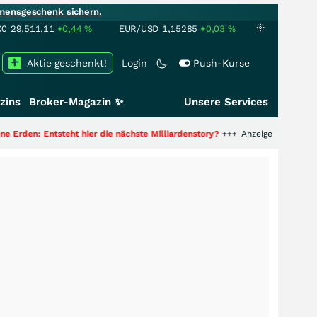
mensgeschenk sichern.
00
29.511,11
+0,44
%
EUR/USD
1,15285
+0,03
%
Aktie geschenkt!
Login
Push-Kurse
zins
Broker-Magazin ✨
Unsere Services
t hier die nächste Milliardenstory?
+++
Anzeige