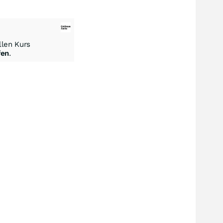
len Kurs
fen
.