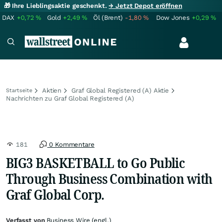
🎁 Ihre Lieblingsaktie geschenkt.
→ Jetzt Depot eröffnen
DAX
+0,72
%
Gold
+2,49
%
Öl (Brent)
-1,80
%
Dow Jones
+0,29
%
Aktien
Graf Global Registered (A) Aktie
Startseite
Nachrichten zu Graf Global Registered (A)
181
0 Kommentare
BIG3 BASKETBALL to Go Public
Through Business Combination with
Graf Global Corp.
Verfasst von
Business Wire (engl.)