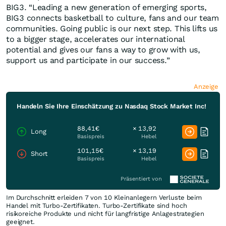
BIG3. “Leading a new generation of emerging sports,
BIG3 connects basketball to culture, fans and our team
communities. Going public is our next step. This lifts us
to a bigger stage, accelerates our international
potential and gives our fans a way to grow with us,
support us and participate in our success.”
Anzeige
Handeln Sie Ihre Einschätzung zu Nasdaq Stock Market Inc!
88,41€
× 13,92
Long
Basispreis
Hebel
101,15€
× 13,19
Short
Basispreis
Hebel
Präsentiert von
Im Durchschnitt erleiden 7 von 10 Kleinanlegern Verluste beim
Handel mit Turbo-Zertifikaten. Turbo-Zertifikate sind hoch
risikoreiche Produkte und nicht für langfristige Anlagestrategien
geeignet.