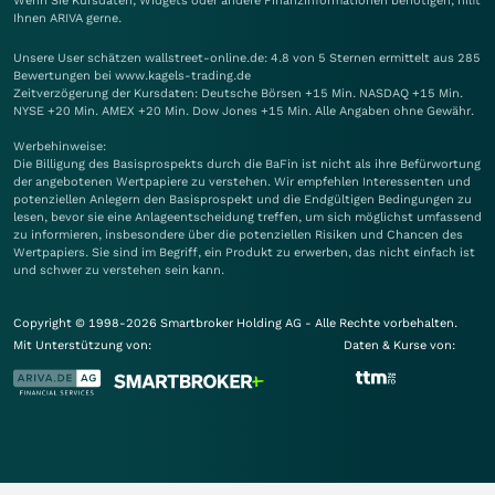
Wenn Sie Kursdaten, Widgets oder andere Finanzinformationen benötigen, hilft
Ihnen
ARIVA
gerne.
Unsere User schätzen wallstreet-online.de: 4.8 von 5 Sternen ermittelt aus 285
Bewertungen bei www.kagels-trading.de
Zeitverzögerung der Kursdaten: Deutsche Börsen +15 Min. NASDAQ +15 Min.
NYSE +20 Min. AMEX +20 Min. Dow Jones +15 Min. Alle Angaben ohne Gewähr.
Werbehinweise:
Die Billigung des Basisprospekts durch die BaFin ist nicht als ihre Befürwortung
der angebotenen Wertpapiere zu verstehen. Wir empfehlen Interessenten und
potenziellen Anlegern den Basisprospekt und die Endgültigen Bedingungen zu
lesen, bevor sie eine Anlageentscheidung treffen, um sich möglichst umfassend
zu informieren, insbesondere über die potenziellen Risiken und Chancen des
Wertpapiers. Sie sind im Begriff, ein Produkt zu erwerben, das nicht einfach ist
und schwer zu verstehen sein kann.
Copyright © 1998-2026 Smartbroker Holding AG - Alle Rechte vorbehalten.
Mit Unterstützung von:
Daten & Kurse von: