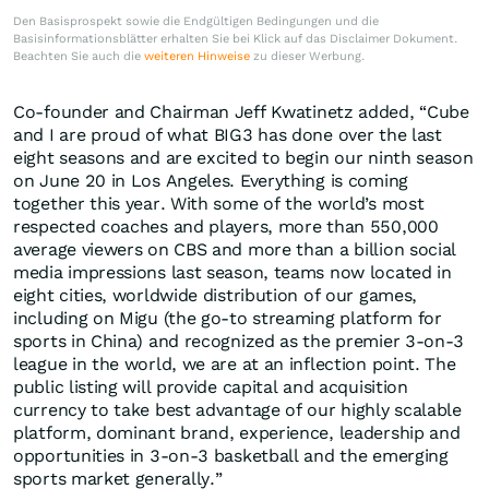
Den Basisprospekt sowie die Endgültigen Bedingungen und die
Basisinformationsblätter erhalten Sie bei Klick auf das Disclaimer Dokument.
Beachten Sie auch die
weiteren Hinweise
zu dieser Werbung.
Co-founder and Chairman Jeff Kwatinetz added, “Cube
and I are proud of what BIG3 has done over the last
eight seasons and are excited to begin our ninth season
on June 20 in Los Angeles. Everything is coming
together this year. With some of the world’s most
respected coaches and players, more than 550,000
average viewers on CBS and more than a billion social
media impressions last season, teams now located in
eight cities, worldwide distribution of our games,
including on Migu (the go-to streaming platform for
sports in China) and recognized as the premier 3-on-3
league in the world, we are at an inflection point. The
public listing will provide capital and acquisition
currency to take best advantage of our highly scalable
platform, dominant brand, experience, leadership and
opportunities in 3-on-3 basketball and the emerging
sports market generally.”