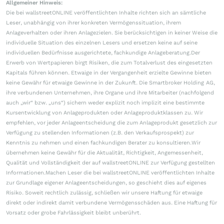
Allgemeiner Hinweis:
Die bei wallstreetONLINE veröffentlichten Inhalte richten sich an sämtliche
Leser, unabhängig von ihrer konkreten Vermögenssituation, ihrem
Anlageverhalten oder ihren Anlagezielen. Sie berücksichtigen in keiner Weise die
individuelle Situation des einzelnen Lesers und ersetzen keine auf seine
individuellen Bedürfnisse ausgerichtete, fachkundige Anlageberatung.Der
Erwerb von Wertpapieren birgt Risiken, die zum Totalverlust des eingesetzten
Kapitals führen können. Etwaige in der Vergangenheit erzielte Gewinne bieten
keine Gewähr für etwaige Gewinne in der Zukunft. Die Smartbroker Holding AG,
ihre verbundenen Unternehmen, ihre Organe und ihre Mitarbeiter (nachfolgend
auch „wir“ bzw. „uns“) sichern weder explizit noch implizit eine bestimmte
Kursentwicklung von Anlageprodukten oder Anlageproduktklassen zu. Wir
empfehlen, vor jeder Anlageentscheidung die zum Anlageprodukt gesetzlich zur
Verfügung zu stellenden Informationen (z.B. den Verkaufsprospekt) zur
Kenntnis zu nehmen und einen fachkundigen Berater zu konsultieren.Wir
übernehmen keine Gewähr für die Aktualität, Richtigkeit, Angemessenheit,
Qualität und Vollständigkeit der auf wallstreetONLINE zur Verfügung gestellten
Informationen.Machen Leser die bei wallstreetONLINE veröffentlichten Inhalte
zur Grundlage eigener Anlageentscheidungen, so geschieht dies auf eigenes
Risiko. Soweit rechtlich zulässig, schließen wir unsere Haftung für etwaige
direkt oder indirekt damit verbundene Vermögensschäden aus. Eine Haftung für
Vorsatz oder grobe Fahrlässigkeit bleibt unberührt.