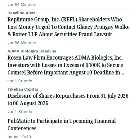
vor 54 Minuten
Deadline Alert
Replimune Group, Inc. (REPL) Shareholders Who
Lost Money Urged To Contact Glancy Prongay Wolke
& Rotter LLP About Securities Fraud Lawsuit
vor 56 Minuten
ADMA Biologics Deadline
Rosen Law Firm Encourages ADMA Biologics, Inc.
Investors with Losses in Excess of $100K to Secure
Counsel Before Important August 10 Deadline in
Securities Class Action First Filed by the Firm –
vor 1 Stunde
ADMA
Tikehau Capital
Disclosure of Shares Repurchases From 31 July 2026
to 06 August 2026
vor 1 Stunde
PubMatic to Participate in Upcoming Financial
Conferences
heute 19:30