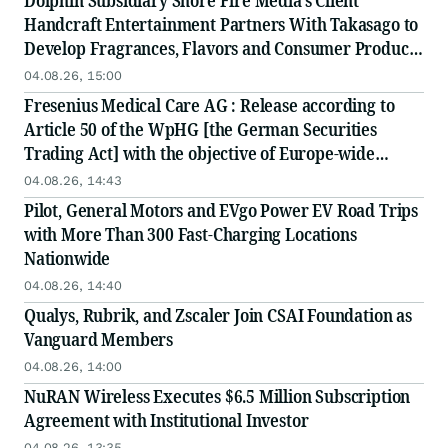
Dolphin Subsidiary Shore Fire Media's Client
Handcraft Entertainment Partners With Takasago to
Develop Fragrances, Flavors and Consumer Products
to Define the World of 'Global' J-Pop
04.08.26, 15:00
Fresenius Medical Care AG : Release according to
Article 50 of the WpHG [the German Securities
Trading Act] with the objective of Europe-wide
distribution
04.08.26, 14:43
Pilot, General Motors and EVgo Power EV Road Trips
with More Than 300 Fast-Charging Locations
Nationwide
04.08.26, 14:40
Qualys, Rubrik, and Zscaler Join CSAI Foundation as
Vanguard Members
04.08.26, 14:00
NuRAN Wireless Executes $6.5 Million Subscription
Agreement with Institutional Investor
04.08.26, 13:35