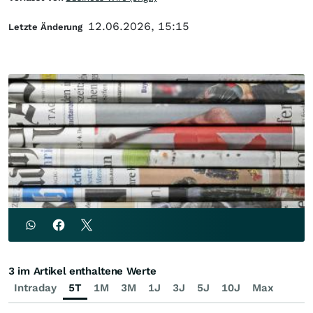
12.06.2026, 15:15
Letzte Änderung
3 im Artikel enthaltene Werte
Intraday
5T
1M
3M
1J
3J
5J
10J
Max