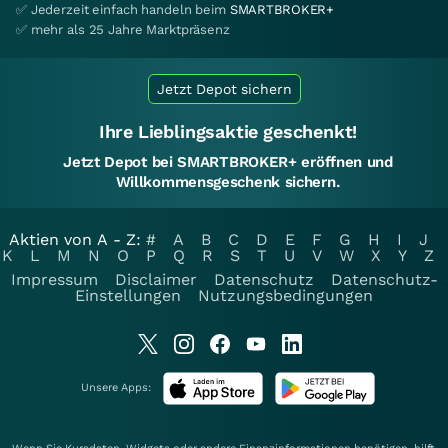
✅ Jederzeit einfach handeln beim
SMARTBROKER+
✅ mehr als 25 Jahre Marktpräsenz
Jetzt Depot sichern
Ihre Lieblingsaktie geschenkt!
Jetzt Depot bei SMARTBROKER+ eröffnen und
Willkommensgeschenk sichern.
Aktien von A - Z:
#
A
B
C
D
E
F
G
H
I
J
K
L
M
N
O
P
Q
R
S
T
U
V
W
X
Y
Z
Impressum
Disclaimer
Datenschutz
Datenschutz-
Einstellungen
Nutzungsbedingungen
Unsere Apps: