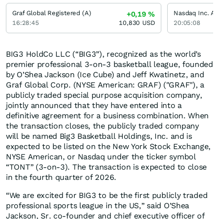
Graf Global Registered (A)
Nasdaq Inc. Ak
+0,19
%
16:28:45
10,830
USD
20:05:08
BIG3 HoldCo LLC (“BIG3”), recognized as the world’s
premier professional 3-on-3 basketball league, founded
by O’Shea Jackson (Ice Cube) and Jeff Kwatinetz, and
Graf Global Corp. (NYSE American: GRAF) ("GRAF"), a
publicly traded special purpose acquisition company,
jointly announced that they have entered into a
definitive agreement for a business combination. When
the transaction closes, the publicly traded company
will be named Big3 Basketball Holdings, Inc. and is
expected to be listed on the New York Stock Exchange,
NYSE American, or Nasdaq under the ticker symbol
“TONT” (3-on-3). The transaction is expected to close
in the fourth quarter of 2026.
“We are excited for BIG3 to be the first publicly traded
professional sports league in the US,” said O’Shea
Jackson, Sr. co-founder and chief executive officer of