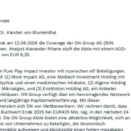
onate
 Dr. Karsten von Blumenthal
 hat am 12.06.2026 die Coverage der DN Group AG (ISIN:
 Analyst Alexander Rihane stuft die Aktie mit einem ADD-
l von EUR 6,20.
n Pure Play Impact Investor mit inzwischen elf Beteiligungen.
nd: (1) More Impact AG, eine Medtech Investment Holding mit
Spritze und einen medizinischen Inhalator, (2) Algene Holding
 Mikroalgen, und (3) EcoMotion Holding AG, ein Anbieter
Parkhäuser. DN Group verfügt über ein hervorragendes Netzwerk
und langjährige Kapitalmarkterfahrung. Mit dieser
enziert sich DN von Wettbewerbern. Wir rechnen damit, dass
n Buchwert Ende 2025 bei EUR425 Mio. lag, in den nächsten 24
 Die DN Group Aktie bietet eine attraktive Möglichkeit, sich an
olio von Unternehmen zu beteiligen, die ökonomisch
modelle aufweisen und gleichzeitig einen hohen messbaren