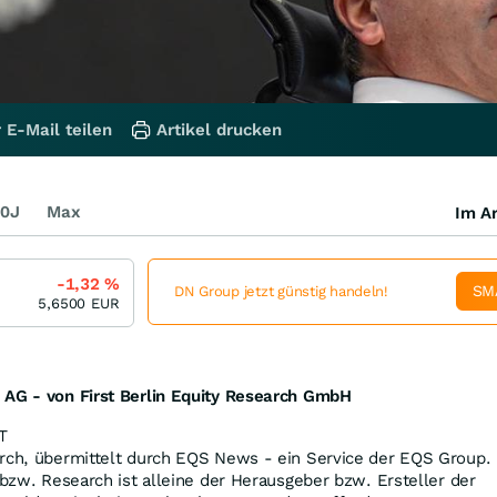
 E-Mail teilen
Artikel drucken
0J
Max
Im Ar
-1,32
%
SM
DN Group jetzt günstig handeln!
5,6500
EUR
 AG - von First Berlin Equity Research GmbH
T
arch, übermittelt durch EQS News - ein Service der EQS Group.
 bzw. Research ist alleine der Herausgeber bzw. Ersteller der