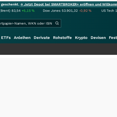
ie geschenkt.
→ Jetzt Depot bei SMARTBROKER+ eröffnen und Willkom
(Brent)
83,54
+5,15
%
Dow Jones
53.901,32
-0,92
%
US Tech 
ETFs
Anleihen
Derivate
Rohstoffe
Krypto
Devisen
Fest