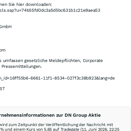
nnen Sie hier downloaden:
fncls.ssp?u=74b55fd0dc3a5d5bc631b1c21e9aea53
h GmbH
com
es umfassen gesetzliche Meldepflichten, Corporate
 Pressemitteilungen.
in_id=16ff55b6-6661-11f1-8534-027f3c38b923&lang=de
EST
ernehmensinformationen zur DN Group Aktie
wird zum Zeitpunkt der Veröffentlichung der Nachricht mit
0
%
und einem Kurs von 5,65 auf Tradegate (11. Juni 2026, 22:25