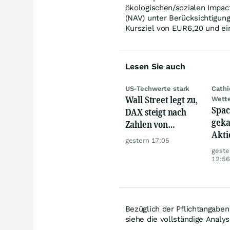
ökologischen/sozialen Impac
(NAV) unter Berücksichtigun
Kursziel von EUR6,20 und ei
Lesen Sie auch
US-Techwerte stark
Cath
Wall Street legt zu,
Wett
Spac
DAX steigt nach
geka
Zahlen von
Akti
Telekom, Henkel
gestern 17:05
geste
12:56
Bezüglich der Pflichtangabe
siehe die vollständige Analys