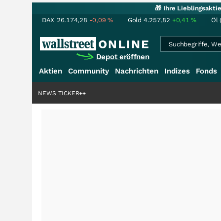
🎁 Ihre Lieblingsakt
DAX
26.174,28
-0,09
%
Gold
4.257,82
+0,41
%
Öl 
Depot eröffnen
Aktien
Community
Nachrichten
Indizes
Fonds
liardenstory?
+++
NEWS TICKER