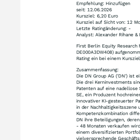
Empfehlung: Hinzufügen
seit: 12.06.2026
Kursziel: 6,20 Euro
Kursziel auf Sicht von: 12 M
Letzte Ratingänderung: -
Analyst: Alexander Rihane &
First Berlin Equity Research
DE000A3DW408) aufgenommen.
Rating ein bei einem Kurszie
Zusammenfassung:
Die DN Group AG ('DN') ist ei
Die drei Kerninvestments si
Patenten auf eine nadellose 
SE, ein Produzent hochreiner
innovativer KI-gesteuerter 
in der Nachhaltigkeitsszene 
Kompetenzkombination differ
DN ihre Beteiligungen, dere
- 48 Monaten verkaufen wird.
einem diversifizierten Portf
vielversprechende Geschäfts