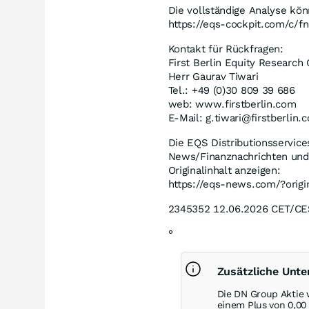
Die vollständige Analyse kö
https://eqs-cockpit.com/c/
Kontakt für Rückfragen:
First Berlin Equity Researc
Herr Gaurav Tiwari
Tel.: +49 (0)30 809 39 686
web: www.firstberlin.com
E-Mail: g.tiwari@firstberlin.
Die EQS Distributionsservic
News/Finanznachrichten und
Originalinhalt anzeigen:
https://eqs-news.com/?orig
2345352 12.06.2026 CET/C
°
Zusätzliche Unt
Die DN Group Aktie 
einem Plus von
0,0