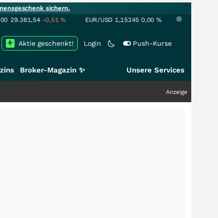
mensgeschenk sichern.
100
29.381,54
-0,51
%
EUR/USD
1,15245
0,00
%
Aktie geschenkt!
Login
Push-Kurse
zins
Broker-Magazin ✨
Unsere Services
Anzeige