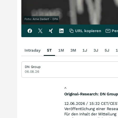
Foto: Arne Dedert - DPA
URL kopieren
Per
Intraday
5T
1M
3M
1J
3J
5J
1
DN Group
06.08.26
^
Original-Research: DN Group
12.06.2026 / 15:32 CET/CES
Veröffentlichung einer Rese
Für den Inhalt der Mitteilung