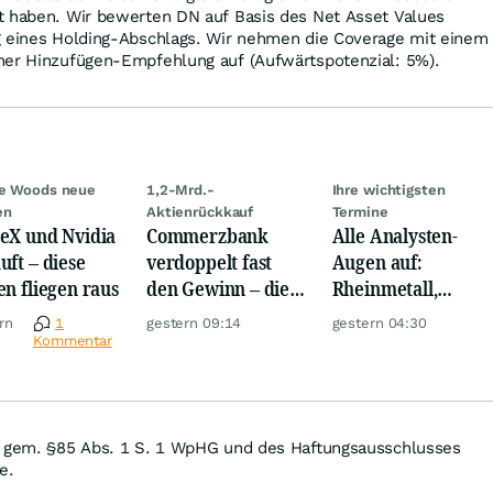
t haben. Wir bewerten DN auf Basis des Net Asset Values
g eines Holding-Abschlags. Wir nehmen die Coverage mit einem
ner Hinzufügen-Empfehlung auf (Aufwärtspotenzial: 5%).
ie Woods neue
1,2-Mrd.-
Ihre wichtigsten
en
Aktienrückkauf
Termine
eX und Nvidia
Commerzbank
Alle Analysten-
uft – diese
verdoppelt fast
Augen auf:
en fliegen raus
den Gewinn – die
Rheinmetall,
Aktie schwankt
Deutsche Telekom,
rn
1
gestern 09:14
gestern 04:30
wild
Siemens, Airbnb &
Kommentar
Lyft
n gem. §85 Abs. 1 S. 1 WpHG und des Haftungsausschlusses
e.