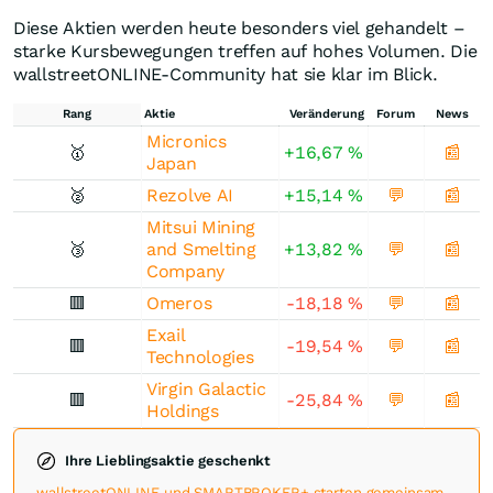
Diese Aktien werden heute besonders viel gehandelt –
starke Kursbewegungen treffen auf hohes Volumen. Die
wallstreetONLINE-Community hat sie klar im Blick.
Rang
Aktie
Veränderung
Forum
News
Micronics
🥇
+16,67
%
📰
Japan
🥈
Rezolve AI
+15,14
%
💬
📰
Mitsui Mining
🥉
and Smelting
+13,82
%
💬
📰
Company
🟥
Omeros
-18,18
%
💬
📰
Exail
🟥
-19,54
%
💬
📰
Technologies
Virgin Galactic
🟥
-25,84
%
💬
📰
Holdings
Ihre Lieblingsaktie geschenkt
wallstreetONLINE und SMARTBROKER+ starten gemeinsam