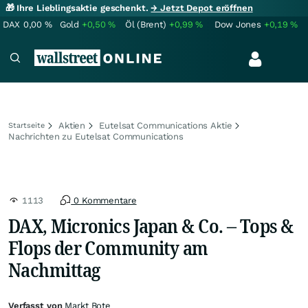
🎁 Ihre Lieblingsaktie geschenkt.
→ Jetzt Depot eröffnen
DAX
0,00
%
Gold
+0,50
%
Öl (Brent)
+0,99
%
Dow Jones
+0,19
%
Aktien
Eutelsat Communications Aktie
Startseite
Nachrichten zu Eutelsat Communications
1113
0 Kommentare
DAX, Micronics Japan & Co. – Tops &
Flops der Community am
Nachmittag
Verfasst von
Markt Bote