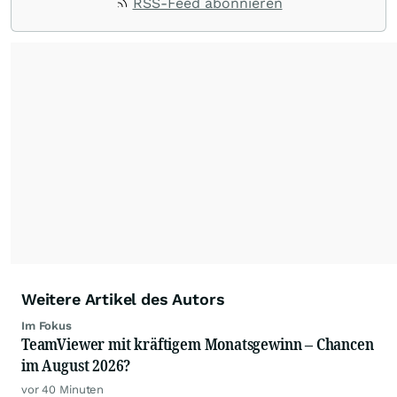
RSS-Feed abonnieren
Rohstoffe oder Krypto – die Beiträge sind kurz,
prägnant und regen zur Diskussion an, sodass
Leser schnell einen Überblick gewinnen und
eigene Marktideen entwickeln können.
Weitere Artikel des Autors
Im Fokus
TeamViewer mit kräftigem Monatsgewinn – Chancen
im August 2026?
vor 40 Minuten