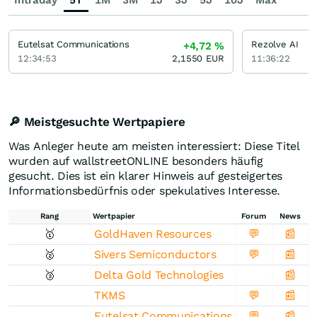
Intraday
5T
1M
3M
1J
3J
5J
10J
Max
Eutelsat Communications
Rezolve AI
+4,72
%
12:34:53
2,1550
EUR
11:36:22
🔎 Meistgesuchte Wertpapiere
Was Anleger heute am meisten interessiert: Diese Titel
wurden auf wallstreetONLINE besonders häufig
gesucht. Dies ist ein klarer Hinweis auf gesteigertes
Informationsbedürfnis oder spekulatives Interesse.
Rang
Wertpapier
Forum
News
🥇
GoldHaven Resources
💬
📰
🥈
Sivers Semiconductors
💬
📰
🥉
Delta Gold Technologies
📰
TKMS
💬
📰
Eutelsat Communications
💬
📰