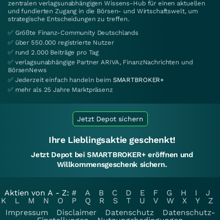
zentralen verlagsunabhängigen Wissens-Hub für einen aktuellen
und fundierten Zugang in die Börsen- und Wirtschaftswelt, um
strategische Entscheidungen zu treffen.
✅ Größte Finanz-Community Deutschlands
✅ über 550.000 registrierte Nutzer
✅ rund 2.000 Beiträge pro Tag
✅ verlagsunabhängige Partner ARIVA, FinanzNachrichten und
BörsenNews
✅ Jederzeit einfach handeln beim
SMARTBROKER+
✅ mehr als 25 Jahre Marktpräsenz
Jetzt Depot sichern
Ihre Lieblingsaktie geschenkt!
Jetzt Depot bei SMARTBROKER+ eröffnen und
Willkommensgeschenk sichern.
Aktien von A - Z:
#
A
B
C
D
E
F
G
H
I
J
K
L
M
N
O
P
Q
R
S
T
U
V
W
X
Y
Z
Impressum
Disclaimer
Datenschutz
Datenschutz-