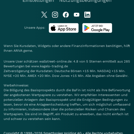
Einstellungen
Nutzungsbedingungen
Unsere Apps:
Wenn Sie Kursdaten, Widgets oder andere Finanzinformationen benötigen, hilft
Ihnen
ARIVA
gerne.
Unsere User schätzen wallstreet-online.de: 4.8 von 5 Sternen ermittelt aus 285
Bewertungen bei www.kagels-trading.de
Zeitverzögerung der Kursdaten: Deutsche Börsen +15 Min. NASDAQ +15 Min.
NYSE +20 Min. AMEX +20 Min. Dow Jones +15 Min. Alle Angaben ohne Gewähr.
Werbehinweise:
Die Billigung des Basisprospekts durch die BaFin ist nicht als ihre Befürwortung
der angebotenen Wertpapiere zu verstehen. Wir empfehlen Interessenten und
potenziellen Anlegern den Basisprospekt und die Endgültigen Bedingungen zu
lesen, bevor sie eine Anlageentscheidung treffen, um sich möglichst umfassend
zu informieren, insbesondere über die potenziellen Risiken und Chancen des
Wertpapiers. Sie sind im Begriff, ein Produkt zu erwerben, das nicht einfach ist
und schwer zu verstehen sein kann.
Copyright © 1998-2026 Smartbroker Holding AG - Alle Rechte vorbehalten.