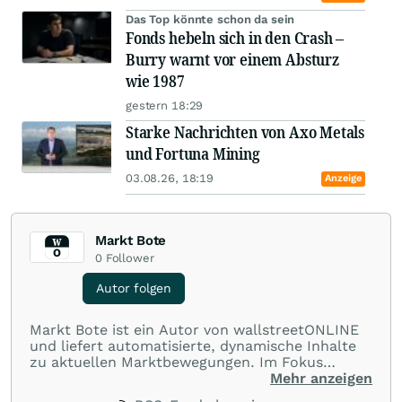
Das Top könnte schon da sein
Fonds hebeln sich in den Crash –
Burry warnt vor einem Absturz
wie 1987
gestern 18:29
Starke Nachrichten von Axo Metals
und Fortuna Mining
03.08.26, 18:19
Anzeige
Markt Bote
0
Follower
Autor folgen
Markt Bote ist ein Autor von wallstreetONLINE
und liefert automatisierte, dynamische Inhalte
zu aktuellen Marktbewegungen. Im Fokus
stehen Tops und Flops, Branchentrends und
Mehr anzeigen
Impulse aus der Community. Ob Tech-Aktien,