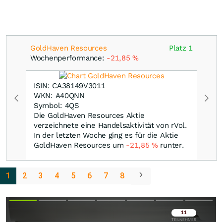
GoldHaven Resources
Platz 1
Wochenperformance:
-21,85
%
ISIN: CA38149V3011
WKN: A40QNN
Symbol: 4QS
Die GoldHaven Resources Aktie
verzeichnete eine Handelsaktivität von rVol.
In der letzten Woche ging es für die Aktie
GoldHaven Resources um
-21,85
%
runter.
1
2
3
4
5
6
7
8