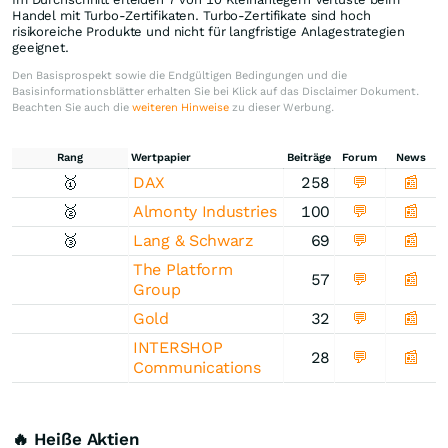
Handel mit Turbo-Zertifikaten. Turbo-Zertifikate sind hoch
risikoreiche Produkte und nicht für langfristige Anlagestrategien
geeignet.
Den Basisprospekt sowie die Endgültigen Bedingungen und die
Basisinformationsblätter erhalten Sie bei Klick auf das Disclaimer Dokument.
Beachten Sie auch die
weiteren Hinweise
zu dieser Werbung.
Rang
Wertpapier
Beiträge
Forum
News
🥇
DAX
258
💬
📰
🥈
Almonty Industries
100
💬
📰
🥉
Lang & Schwarz
69
💬
📰
The Platform
57
💬
📰
Group
Gold
32
💬
📰
INTERSHOP
28
💬
📰
Communications
🔥 Heiße Aktien