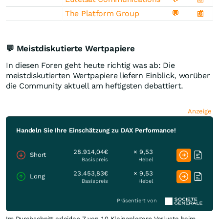
The Platform Group
💬
📰
💬 Meistdiskutierte Wertpapiere
In diesen Foren geht heute richtig was ab: Die
meistdiskutierten Wertpapiere liefern Einblick, worüber
die Community aktuell am heftigsten debattiert.
Anzeige
Handeln Sie Ihre Einschätzung zu DAX Performance!
28.914,04€
× 9,53
Short
Basispreis
Hebel
23.453,83€
× 9,53
Long
Basispreis
Hebel
Präsentiert von
Im Durchschnitt erleiden 7 von 10 Kleinanlegern Verluste beim