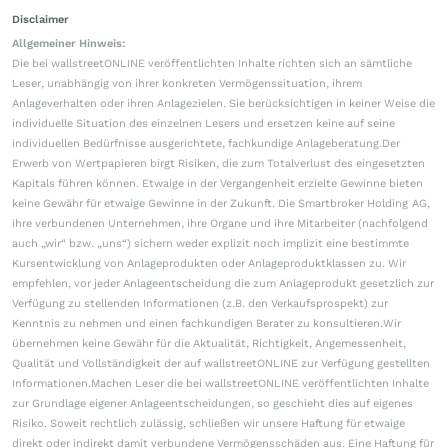
Disclaimer
Allgemeiner Hinweis:
Die bei wallstreetONLINE veröffentlichten Inhalte richten sich an sämtliche
Leser, unabhängig von ihrer konkreten Vermögenssituation, ihrem
Anlageverhalten oder ihren Anlagezielen. Sie berücksichtigen in keiner Weise die
individuelle Situation des einzelnen Lesers und ersetzen keine auf seine
individuellen Bedürfnisse ausgerichtete, fachkundige Anlageberatung.Der
Erwerb von Wertpapieren birgt Risiken, die zum Totalverlust des eingesetzten
Kapitals führen können. Etwaige in der Vergangenheit erzielte Gewinne bieten
keine Gewähr für etwaige Gewinne in der Zukunft. Die Smartbroker Holding AG,
ihre verbundenen Unternehmen, ihre Organe und ihre Mitarbeiter (nachfolgend
auch „wir“ bzw. „uns“) sichern weder explizit noch implizit eine bestimmte
Kursentwicklung von Anlageprodukten oder Anlageproduktklassen zu. Wir
empfehlen, vor jeder Anlageentscheidung die zum Anlageprodukt gesetzlich zur
Verfügung zu stellenden Informationen (z.B. den Verkaufsprospekt) zur
Kenntnis zu nehmen und einen fachkundigen Berater zu konsultieren.Wir
übernehmen keine Gewähr für die Aktualität, Richtigkeit, Angemessenheit,
Qualität und Vollständigkeit der auf wallstreetONLINE zur Verfügung gestellten
Informationen.Machen Leser die bei wallstreetONLINE veröffentlichten Inhalte
zur Grundlage eigener Anlageentscheidungen, so geschieht dies auf eigenes
Risiko. Soweit rechtlich zulässig, schließen wir unsere Haftung für etwaige
direkt oder indirekt damit verbundene Vermögensschäden aus. Eine Haftung für