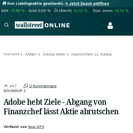
🎁 Ihre Lieblingsaktie geschenkt.
→ Jetzt Depot eröffnen
DAX
+0,69
%
Gold
0,00
%
Öl (Brent)
+0,02
%
Dow Jones
+0,25
%
Aktien
Adobe Aktie
Nachrichten zu Adobe
Startseite
457
0 Kommentare
ROUNDUP 2
Adobe hebt Ziele - Abgang von
Finanzchef lässt Aktie abrutschen
Verfasst von
dpa-AFX