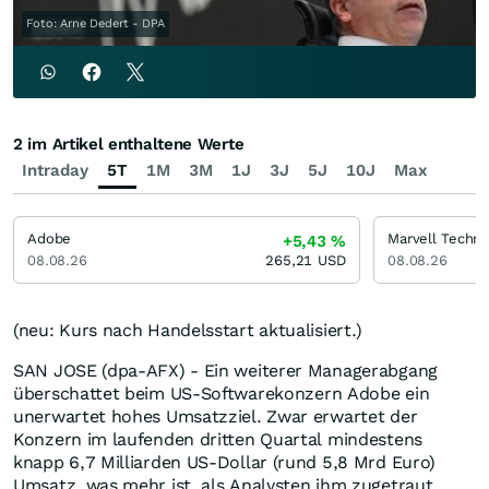
Foto: Arne Dedert - DPA
2 im Artikel enthaltene Werte
Intraday
5T
1M
3M
1J
3J
5J
10J
Max
Adobe
Marvell Techn
+5,43
%
08.08.26
265,21
USD
08.08.26
(neu: Kurs nach Handelsstart aktualisiert.)
SAN JOSE (dpa-AFX) - Ein weiterer Managerabgang
überschattet beim US-Softwarekonzern Adobe ein
unerwartet hohes Umsatzziel. Zwar erwartet der
Konzern im laufenden dritten Quartal mindestens
knapp 6,7 Milliarden US-Dollar (rund 5,8 Mrd Euro)
Umsatz, was mehr ist, als Analysten ihm zugetraut