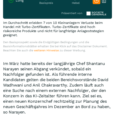
Long
Basispreis
Hebel
Präsentiert von
Im Durchschnitt erleiden 7 von 10 Kleinanlegern Verluste beim
Handel mit Turbo-Zertifikaten. Turbo-Zertifikate sind hoch
risikoreiche Produkte und nicht für langfristige Anlagestrategien
geeignet.
Den Basisprospekt sowie die Endgültigen Bedingungen und die
Basisinformationsblätter erhalten Sie bei Klick auf das Disclaimer Dokument.
Beachten Sie auch die
weiteren Hinweise
zu dieser Werbung.
Im März hatte bereits der langjährige Chef Shantanu
Narayen seinen Abgang verkündet, sobald ein
Nachfolger gefunden ist. Als führende interne
Kandidaten gelten die beiden Bereichsvorstände David
Wadhwani und Anil Chakravarthy. Zudem läuft auch
eine Suche nach einem externen Nachfolger, der den
Konzern in das KI-Zeitalter führen kann. Ziel sei es,
einen neuen Konzernchef rechtzeitig zur Planung des
neuen Geschäftsjahres im Dezember an Bord zu haben,
so Narayen.