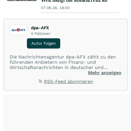
07.08.26, 18:00
dpa-AFX
0
Follower
Autor folgen
Die Nachrichtenagentur dpa-AFX zählt zu den
führenden Anbietern von Finanz- und
Wirtschaftsnachrichten in deutscher und
englischer Sprache. Gestützt auf ein
Mehr anzeigen
internationales Agentur-Netzwerk berichtet
RSS-Feed abonnieren
dpa-AFX unabhängig, zuverlässig und schnell
von allen wichtigen Finanzstandorten der Welt.
Die Nutzung der Inhalte in Form eines RSS-
Feeds ist ausschließlich für private und nicht
kommerzielle Internetangebote zulässig. Eine
dauerhafte Archivierung der dpa-AFX-
Nachrichten auf diesen Seiten ist nicht zulässig.
Alle Rechte bleiben vorbehalten. (dpa-AFX)