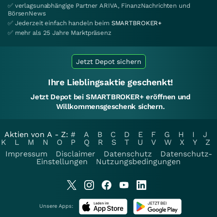
✅ verlagsunabhängige Partner ARIVA, FinanzNachrichten und
BörsenNews
✅ Jederzeit einfach handeln beim
SMARTBROKER+
✅ mehr als 25 Jahre Marktpräsenz
Jetzt Depot sichern
Ihre Lieblingsaktie geschenkt!
Jetzt Depot bei SMARTBROKER+ eröffnen und
Willkommensgeschenk sichern.
Aktien von A - Z:
#
A
B
C
D
E
F
G
H
I
J
K
L
M
N
O
P
Q
R
S
T
U
V
W
X
Y
Z
Impressum
Disclaimer
Datenschutz
Datenschutz-
Einstellungen
Nutzungsbedingungen
Unsere Apps: