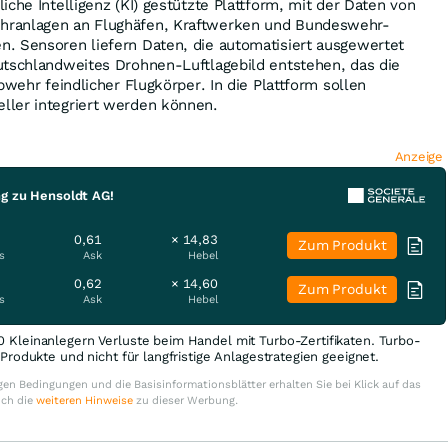
che Intelligenz (KI) gestützte Plattform, mit der Daten von
ranlagen an Flughäfen, Kraftwerken und Bundeswehr-
. Sensoren liefern Daten, die automatisiert ausgewertet
utschlandweites Drohnen-Luftlagebild entstehen, das die
bwehr feindlicher Flugkörper. In die Plattform sollen
ler integriert werden können.
Anzeige
ng zu Hensoldt AG!
0,61
× 14,83
Zum Produkt
s
Ask
Hebel
0,62
× 14,60
Zum Produkt
s
Ask
Hebel
0 Kleinanlegern Verluste beim Handel mit Turbo-Zertifikaten. Turbo-
e Produkte und nicht für langfristige Anlagestrategien geeignet.
en Bedingungen und die Basisinformationsblätter erhalten Sie bei Klick auf das
uch die
weiteren Hinweise
zu dieser Werbung.