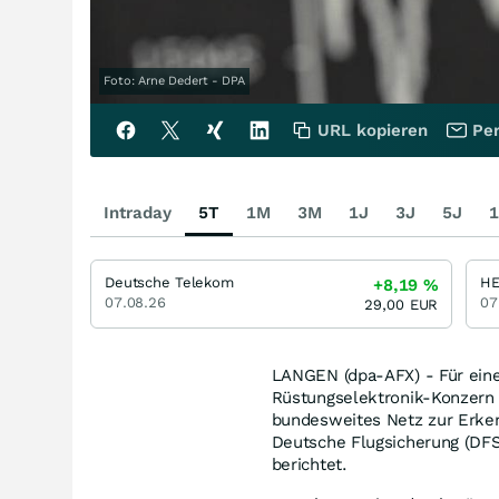
Foto: Arne Dedert - DPA
URL kopieren
Per
Intraday
5T
1M
3M
1J
3J
5J
1
Deutsche Telekom
H
+8,19
%
07.08.26
07
29,00
EUR
LANGEN (dpa-AFX) - Für eine
Rüstungselektronik-Konzern
bundesweites Netz zur Erken
Deutsche Flugsicherung (DFS)
berichtet.