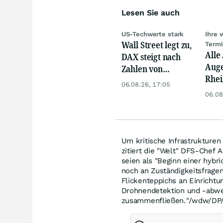
Lesen Sie auch
US-Techwerte stark
Ihre 
Wall Street legt zu,
Term
Alle
DAX steigt nach
Auge
Zahlen von
Rhei
Telekom, Henkel
06.08.26, 17:05
Deut
06.08
Siem
Lyft
Um kritische Infrastrukture
zitiert die "Welt" DFS-Chef 
seien als "Beginn einer hyb
noch an Zuständigkeitsfrage
Flickenteppichs an Einrichtu
Drohnendetektion und -abweh
zusammenfließen."/wdw/DP