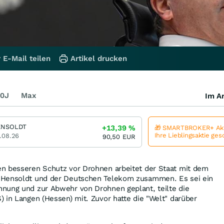
 E-Mail teilen
Artikel drucken
0J
Max
Im Ar
ENSOLDT
+13,39
%
🎁 SMARTBROKER+ Akt
Ihre Lieblingsaktie ge
.08.26
90,50
EUR
n besseren Schutz vor Drohnen arbeitet der Staat mit dem
 Hensoldt und der Deutschen Telekom zusammen. Es sei ein
nung und zur Abwehr von Drohnen geplant, teilte die
 in Langen (Hessen) mit. Zuvor hatte die "Welt" darüber