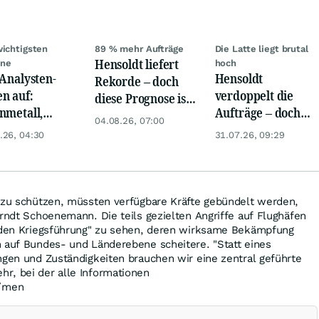
wichtigsten
89 % mehr Aufträge
Die Latte liegt brutal
Hensoldt liefert
ine
hoch
 Analysten-
Hensoldt
Rekorde – doch
n auf:
verdoppelt die
diese Prognose ist
nmetall,
Aufträge – doch
noch spannender
04.08.26, 07:00
sche Telekom,
bei dieser Aktie
.26, 04:30
31.07.26, 09:29
ens, Airbnb &
reicht selbst das
nicht
n zu schützen, müssten verfügbare Kräfte gebündelt werden,
Arndt Schoenemann. Die teils gezielten Angriffe auf Flughäfen
riden Kriegsführung" zu sehen, deren wirksame Bekämpfung
n auf Bundes- und Länderebene scheitere. "Statt eines
ngen und Zuständigkeiten brauchen wir eine zentral geführte
r, bei der alle Informationen
/men