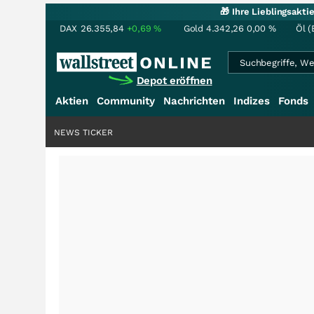
🎁 Ihre Lieblingsakt
DAX
26.355,84
+0,69
%
Gold
4.342,26
0,00
%
Öl (
Depot eröffnen
Aktien
Community
Nachrichten
Indizes
Fonds
NEWS TICKER