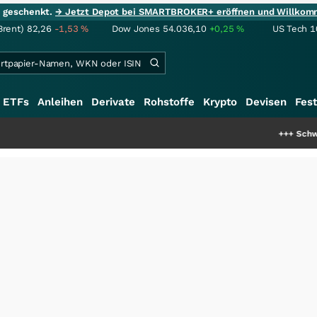
ie geschenkt.
→ Jetzt Depot bei SMARTBROKER+ eröffnen und Willkom
Brent)
82,26
-1,53
%
Dow Jones
54.036,10
+0,25
%
US Tech 1
ETFs
Anleihen
Derivate
Rohstoffe
Krypto
Devisen
Fest
+++
Schwere Seltene Erde