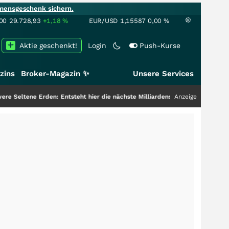
mensgeschenk sichern.
00
29.728,93
+1,18
%
EUR/USD
1,15587
0,00
%
Aktie geschenkt!
Login
Push-Kurse
zins
Broker-Magazin ✨
Unsere Services
n: Entsteht hier die nächste Milliardenstory?
+++
Anzeige