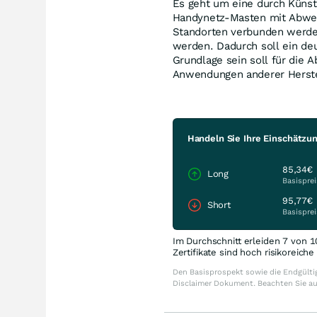
Es geht um eine durch Künstli
Handynetz-Masten mit Abweh
Standorten verbunden werden
werden. Dadurch soll ein de
Grundlage sein soll für die A
Anwendungen anderer Herstel
Handeln Sie Ihre Einschätzu
85,34€
Long
Basisprei
95,77€
Short
Basisprei
Im Durchschnitt erleiden 7 von 1
Zertifikate sind hoch risikoreich
Den Basisprospekt sowie die Endgültig
Disclaimer Dokument. Beachten Sie a