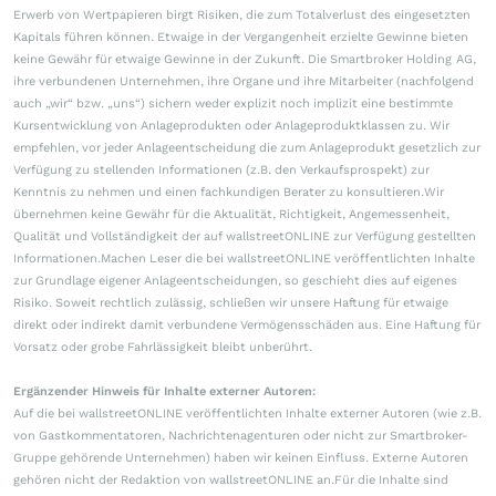
Erwerb von Wertpapieren birgt Risiken, die zum Totalverlust des eingesetzten
Kapitals führen können. Etwaige in der Vergangenheit erzielte Gewinne bieten
keine Gewähr für etwaige Gewinne in der Zukunft. Die Smartbroker Holding AG,
ihre verbundenen Unternehmen, ihre Organe und ihre Mitarbeiter (nachfolgend
auch „wir“ bzw. „uns“) sichern weder explizit noch implizit eine bestimmte
Kursentwicklung von Anlageprodukten oder Anlageproduktklassen zu. Wir
empfehlen, vor jeder Anlageentscheidung die zum Anlageprodukt gesetzlich zur
Verfügung zu stellenden Informationen (z.B. den Verkaufsprospekt) zur
Kenntnis zu nehmen und einen fachkundigen Berater zu konsultieren.Wir
übernehmen keine Gewähr für die Aktualität, Richtigkeit, Angemessenheit,
Qualität und Vollständigkeit der auf wallstreetONLINE zur Verfügung gestellten
Informationen.Machen Leser die bei wallstreetONLINE veröffentlichten Inhalte
zur Grundlage eigener Anlageentscheidungen, so geschieht dies auf eigenes
Risiko. Soweit rechtlich zulässig, schließen wir unsere Haftung für etwaige
direkt oder indirekt damit verbundene Vermögensschäden aus. Eine Haftung für
Vorsatz oder grobe Fahrlässigkeit bleibt unberührt.
Ergänzender Hinweis für Inhalte externer Autoren:
Auf die bei wallstreetONLINE veröffentlichten Inhalte externer Autoren (wie z.B.
von Gastkommentatoren, Nachrichtenagenturen oder nicht zur Smartbroker-
Gruppe gehörende Unternehmen) haben wir keinen Einfluss. Externe Autoren
gehören nicht der Redaktion von wallstreetONLINE an.Für die Inhalte sind