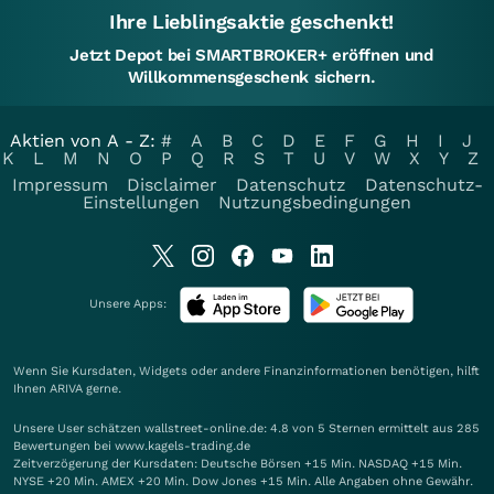
Ihre Lieblingsaktie geschenkt!
Jetzt Depot bei SMARTBROKER+ eröffnen und
Willkommensgeschenk sichern.
Aktien von A - Z:
#
A
B
C
D
E
F
G
H
I
J
K
L
M
N
O
P
Q
R
S
T
U
V
W
X
Y
Z
Impressum
Disclaimer
Datenschutz
Datenschutz-
Einstellungen
Nutzungsbedingungen
Unsere Apps:
Wenn Sie Kursdaten, Widgets oder andere Finanzinformationen benötigen, hilft
Ihnen
ARIVA
gerne.
Unsere User schätzen wallstreet-online.de: 4.8 von 5 Sternen ermittelt aus 285
Bewertungen bei www.kagels-trading.de
Zeitverzögerung der Kursdaten: Deutsche Börsen +15 Min. NASDAQ +15 Min.
NYSE +20 Min. AMEX +20 Min. Dow Jones +15 Min. Alle Angaben ohne Gewähr.