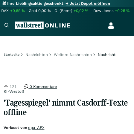
🎁 Ihre Lieblingsaktie geschenkt.
→ Jetzt Depot eröffnen
DAX
+0,69
%
Gold
0,00
%
Öl (Brent)
+0,02
%
Dow Jones
+0,25
%
Nachrichten
Weitere Nachrichten
Nachricht
Startseite
121
0 Kommentare
KI-Verstoß
'Tagesspiegel' nimmt Casdorff-Texte
offline
Verfasst von
dpa-AFX