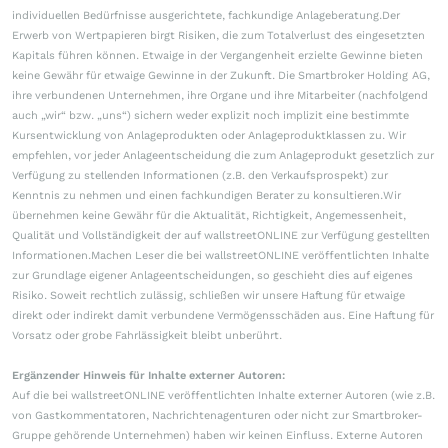
individuellen Bedürfnisse ausgerichtete, fachkundige Anlageberatung.Der
Erwerb von Wertpapieren birgt Risiken, die zum Totalverlust des eingesetzten
Kapitals führen können. Etwaige in der Vergangenheit erzielte Gewinne bieten
keine Gewähr für etwaige Gewinne in der Zukunft. Die Smartbroker Holding AG,
ihre verbundenen Unternehmen, ihre Organe und ihre Mitarbeiter (nachfolgend
auch „wir“ bzw. „uns“) sichern weder explizit noch implizit eine bestimmte
Kursentwicklung von Anlageprodukten oder Anlageproduktklassen zu. Wir
empfehlen, vor jeder Anlageentscheidung die zum Anlageprodukt gesetzlich zur
Verfügung zu stellenden Informationen (z.B. den Verkaufsprospekt) zur
Kenntnis zu nehmen und einen fachkundigen Berater zu konsultieren.Wir
übernehmen keine Gewähr für die Aktualität, Richtigkeit, Angemessenheit,
Qualität und Vollständigkeit der auf wallstreetONLINE zur Verfügung gestellten
Informationen.Machen Leser die bei wallstreetONLINE veröffentlichten Inhalte
zur Grundlage eigener Anlageentscheidungen, so geschieht dies auf eigenes
Risiko. Soweit rechtlich zulässig, schließen wir unsere Haftung für etwaige
direkt oder indirekt damit verbundene Vermögensschäden aus. Eine Haftung für
Vorsatz oder grobe Fahrlässigkeit bleibt unberührt.
Ergänzender Hinweis für Inhalte externer Autoren:
Auf die bei wallstreetONLINE veröffentlichten Inhalte externer Autoren (wie z.B.
von Gastkommentatoren, Nachrichtenagenturen oder nicht zur Smartbroker-
Gruppe gehörende Unternehmen) haben wir keinen Einfluss. Externe Autoren