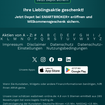
Ihre Lieblingsaktie geschenkt!
Jetzt Depot bei SMARTBROKER+ eröffnen und
Willkommensgeschenk sichern.
Aktien von A - Z:
#
A
B
C
D
E
F
G
H
I
J
K
L
M
N
O
P
Q
R
S
T
U
V
W
X
Y
Z
Impressum
Disclaimer
Datenschutz
Datenschutz-
Einstellungen
Nutzungsbedingungen
Unsere Apps:
Wenn Sie Kursdaten, Widgets oder andere Finanzinformationen benötigen, hilft
Ihnen
ARIVA
gerne.
Unsere User schätzen wallstreet-online.de: 4.8 von 5 Sternen ermittelt aus 285
Bewertungen bei www.kagels-trading.de
Zeitverzögerung der Kursdaten: Deutsche Börsen +15 Min. NASDAQ +15 Min.