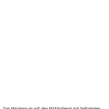
Das Ministerium will den Militärdienst mit befristeten