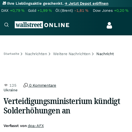
🎁 Ihre Lieblingsaktie geschenkt.
→ Jetzt Depot eröffnen
DAX
+0,79
%
Gold
+1,99
%
Öl (Brent)
-1,81
%
Dow Jones
+0,20
%
Nachrichten
Weitere Nachrichten
Nachricht
Startseite
125
0 Kommentare
Ukraine
Verteidigungsministerium kündigt
Solderhöhungen an
Verfasst von
dpa-AFX