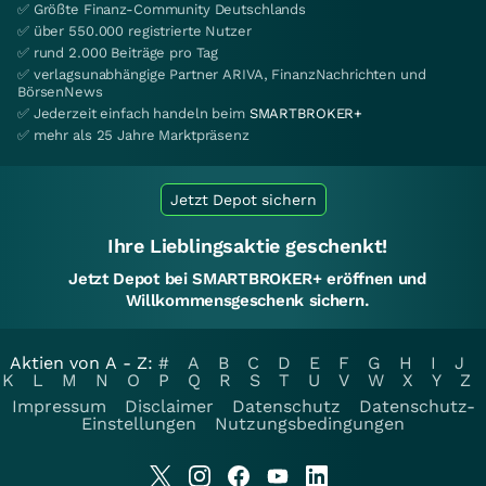
✅ Größte Finanz-Community Deutschlands
✅ über 550.000 registrierte Nutzer
✅ rund 2.000 Beiträge pro Tag
✅ verlagsunabhängige Partner ARIVA, FinanzNachrichten und
BörsenNews
✅ Jederzeit einfach handeln beim
SMARTBROKER+
✅ mehr als 25 Jahre Marktpräsenz
Jetzt Depot sichern
Ihre Lieblingsaktie geschenkt!
Jetzt Depot bei SMARTBROKER+ eröffnen und
Willkommensgeschenk sichern.
Aktien von A - Z:
#
A
B
C
D
E
F
G
H
I
J
K
L
M
N
O
P
Q
R
S
T
U
V
W
X
Y
Z
Impressum
Disclaimer
Datenschutz
Datenschutz-
Einstellungen
Nutzungsbedingungen