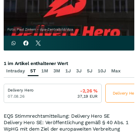
Foto: Paul Zinken - dpa-Zentralbild/dpa
1 im Artikel enthaltener Wert
Intraday
5T
1M
3M
1J
3J
5J
10J
Max
Delivery Hero
-2,26
%
Delivery Hero
07.08.26
37,19
EUR
EQS Stimmrechtsmitteilung: Delivery Hero SE
Delivery Hero SE: Veröffentlichung gemäß § 40 Abs. 1
WpHG mit dem Ziel der europaweiten Verbreitung