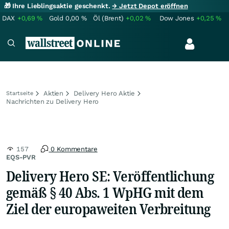
🎁 Ihre Lieblingsaktie geschenkt.
→ Jetzt Depot eröffnen
DAX
+0,69
%
Gold
0,00
%
Öl (Brent)
+0,02
%
Dow Jones
+0,25
%
Aktien
Delivery Hero Aktie
Startseite
Nachrichten zu Delivery Hero
157
0 Kommentare
EQS-PVR
Delivery Hero SE: Veröffentlichung
gemäß § 40 Abs. 1 WpHG mit dem
Ziel der europaweiten Verbreitung