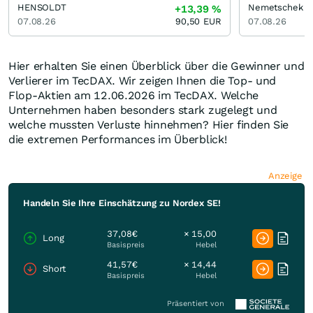
HENSOLDT
Nemetschek
+13,39
%
07.08.26
90,50
EUR
07.08.26
Hier erhalten Sie einen Überblick über die Gewinner und
Verlierer im TecDAX. Wir zeigen Ihnen die Top- und
Flop-Aktien am 12.06.2026 im TecDAX. Welche
Unternehmen haben besonders stark zugelegt und
welche mussten Verluste hinnehmen? Hier finden Sie
die extremen Performances im Überblick!
Anzeige
Handeln Sie Ihre Einschätzung zu Nordex SE!
37,08€
× 15,00
Long
Basispreis
Hebel
41,57€
× 14,44
Short
Basispreis
Hebel
Präsentiert von