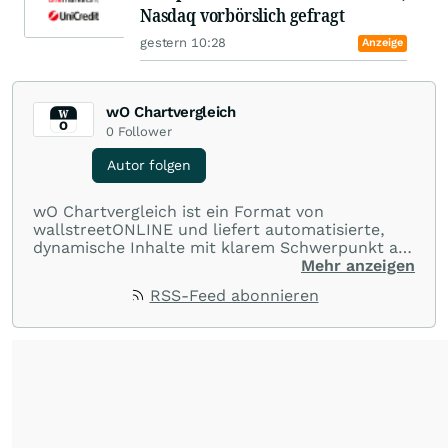
Nasdaq vorbörslich gefragt
gestern 10:28
Anzeige
wO Chartvergleich
0
Follower
Autor folgen
wO Chartvergleich ist ein Format von
wallstreetONLINE und liefert automatisierte,
dynamische Inhalte mit klarem Schwerpunkt auf
Charts und Performance-Vergleiche. Im Fokus
Mehr anzeigen
stehen technische Entwicklungen und
RSS-Feed abonnieren
Kursverläufe einer breiten Auswahl an Aktien
und Indizes. So erhalten Anleger schnell einen
Überblick über auffällige Bewegungen und
spannende charttechnische Signale.