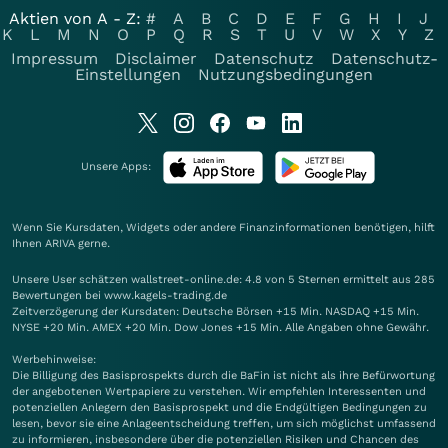
Aktien von A - Z:
#
A
B
C
D
E
F
G
H
I
J
K
L
M
N
O
P
Q
R
S
T
U
V
W
X
Y
Z
Impressum
Disclaimer
Datenschutz
Datenschutz-
Einstellungen
Nutzungsbedingungen
Unsere Apps:
Wenn Sie Kursdaten, Widgets oder andere Finanzinformationen benötigen, hilft
Ihnen
ARIVA
gerne.
Unsere User schätzen wallstreet-online.de: 4.8 von 5 Sternen ermittelt aus 285
Bewertungen bei www.kagels-trading.de
Zeitverzögerung der Kursdaten: Deutsche Börsen +15 Min. NASDAQ +15 Min.
NYSE +20 Min. AMEX +20 Min. Dow Jones +15 Min. Alle Angaben ohne Gewähr.
Werbehinweise:
Die Billigung des Basisprospekts durch die BaFin ist nicht als ihre Befürwortung
der angebotenen Wertpapiere zu verstehen. Wir empfehlen Interessenten und
potenziellen Anlegern den Basisprospekt und die Endgültigen Bedingungen zu
lesen, bevor sie eine Anlageentscheidung treffen, um sich möglichst umfassend
zu informieren, insbesondere über die potenziellen Risiken und Chancen des