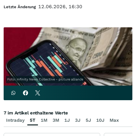
12.06.2026, 16:30
Letzte Änderung
Foto: Infinity News Collective - picture alliance
7 im Artikel enthaltene Werte
Intraday
5T
1M
3M
1J
3J
5J
10J
Max