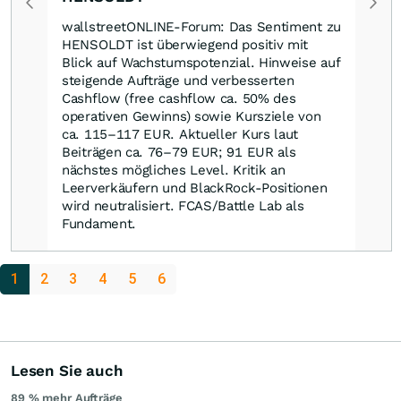
wallstreetONLINE-Forum: Das Sentiment zu
HENSOLDT ist überwiegend positiv mit
Blick auf Wachstumspotenzial. Hinweise auf
steigende Aufträge und verbesserten
Cashflow (free cashflow ca. 50% des
operativen Gewinns) sowie Kursziele von
ca. 115–117 EUR. Aktueller Kurs laut
Beiträgen ca. 76–79 EUR; 91 EUR als
nächstes mögliches Level. Kritik an
Leerverkäufern und BlackRock-Positionen
wird neutralisiert. FCAS/Battle Lab als
Fundament.
1
2
3
4
5
6
Lesen Sie auch
89 % mehr Aufträge