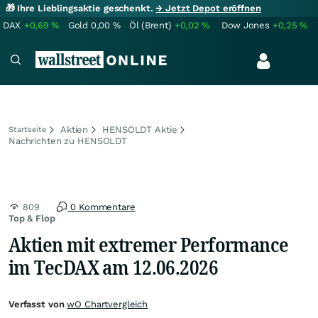
🎁 Ihre Lieblingsaktie geschenkt.
→ Jetzt Depot eröffnen
DAX
+0,69
%
Gold
0,00
%
Öl (Brent)
+0,02
%
Dow Jones
+0,25
%
Aktien
HENSOLDT Aktie
Startseite
Nachrichten zu HENSOLDT
809
0 Kommentare
Top & Flop
Aktien mit extremer Performance
im TecDAX am 12.06.2026
Verfasst von
wO Chartvergleich