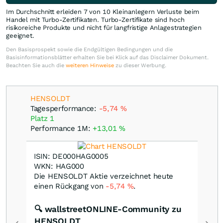
Im Durchschnitt erleiden 7 von 10 Kleinanlegern Verluste beim
Handel mit Turbo-Zertifikaten. Turbo-Zertifikate sind hoch
risikoreiche Produkte und nicht für langfristige Anlagestrategien
geeignet.
Den Basisprospekt sowie die Endgültigen Bedingungen und die
Basisinformationsblätter erhalten Sie bei Klick auf das Disclaimer Dokument.
Beachten Sie auch die
weiteren Hinweise
zu dieser Werbung.
HENSOLDT
Tagesperformance:
-5,74
%
Platz 1
Performance 1M:
+13,01
%
ISIN: DE000HAG0005
WKN: HAG000
Die HENSOLDT Aktie verzeichnet heute
einen Rückgang von
-5,74
%
.
🔍 wallstreetONLINE-Community zu
HENSOLDT