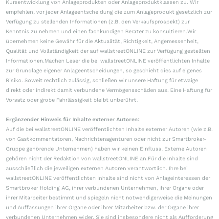
Kursentwicklung von Anlageprodukten oder Anlageproduktklassen zu. Wir
empfehlen, vor jeder Anlageentscheidung die zum Anlageprodukt gesetzlich zur
Verfügung zu stellenden Informationen (z.B. den Verkaufsprospekt) zur
Kenntnis zu nehmen und einen fachkundigen Berater zu konsultieren.Wir
übernehmen keine Gewähr für die Aktualität, Richtigkeit, Angemessenheit,
Qualität und Vollständigkeit der auf wallstreetONLINE zur Verfügung gestellten
Informationen.Machen Leser die bei wallstreetONLINE veröffentlichten Inhalte
zur Grundlage eigener Anlageentscheidungen, so geschieht dies auf eigenes
Risiko. Soweit rechtlich zulässig, schließen wir unsere Haftung für etwaige
direkt oder indirekt damit verbundene Vermögensschäden aus. Eine Haftung für
Vorsatz oder grobe Fahrlässigkeit bleibt unberührt.
Ergänzender Hinweis für Inhalte externer Autoren:
Auf die bei wallstreetONLINE veröffentlichten Inhalte externer Autoren (wie z.B.
von Gastkommentatoren, Nachrichtenagenturen oder nicht zur Smartbroker-
Gruppe gehörende Unternehmen) haben wir keinen Einfluss. Externe Autoren
gehören nicht der Redaktion von wallstreetONLINE an.Für die Inhalte sind
ausschließlich die jeweiligen externen Autoren verantwortlich. Ihre bei
wallstreetONLINE veröffentlichten Inhalte sind nicht von Anlageinteressen der
Smartbroker Holding AG, ihrer verbundenen Unternehmen, ihrer Organe oder
ihrer Mitarbeiter bestimmt und spiegeln nicht notwendigerweise die Meinungen
und Auffassungen ihrer Organe oder ihrer Mitarbeiter bzw. der Organe ihrer
verbundenen Unternehmen wider. Sie sind insbesondere nicht als Aufforderung