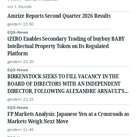
vor 1 Stunde
Amrize Reports Second Quarter 2026 Results
gestern 22:50
EQS-News
tZERO Enables Secondary Trading of buybuy BABY
Intellectual Property Token on Its Regulated
Platform
gestern 22:20
EQS-News
BIRKENSTOCK SEEKS TO FILL VACANCY IN THE
BOARD OF DIRECTORS WITH AN INDEPENDENT
DIRECTOR, FOLLOWING ALEXANDRE ARNAULT'S
RESIGNATION DUE TO PROFESSIONAL
gestern 22:15
COMMITTMENTS
EQS-News
FP Markets Analysis: Japanese Yen at a Crossroads as
Markets Weigh Next Move
gestern 21:45