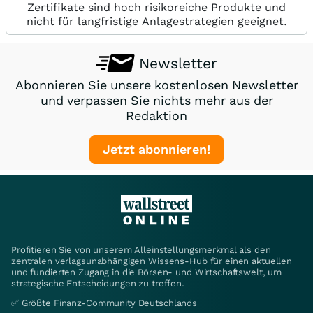
Zertifikate sind hoch risikoreiche Produkte und
nicht für langfristige Anlagestrategien geeignet.
Newsletter
Abonnieren Sie unsere kostenlosen Newsletter
und verpassen Sie nichts mehr aus der
Redaktion
Jetzt abonnieren!
Profitieren Sie von unserem Alleinstellungsmerkmal als den
zentralen verlagsunabhängigen Wissens-Hub für einen aktuellen
und fundierten Zugang in die Börsen- und Wirtschaftswelt, um
strategische Entscheidungen zu treffen.
✅ Größte Finanz-Community Deutschlands