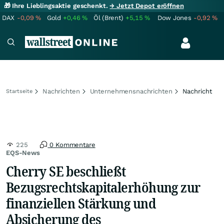
🎁 Ihre Lieblingsaktie geschenkt.
→ Jetzt Depot eröffnen
DAX
-0,09
%
Gold
+0,46
%
Öl (Brent)
+5,15
%
Dow Jones
-0,92
%
Nachrichten
Unternehmensnachrichten
Nachricht
Startseite
225
0 Kommentare
EQS-News
Cherry SE beschließt
Bezugsrechtskapitalerhöhung zur
finanziellen Stärkung und
Absicherung des