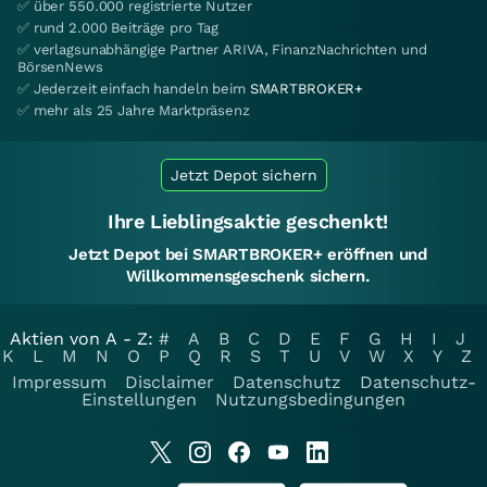
✅ über 550.000 registrierte Nutzer
✅ rund 2.000 Beiträge pro Tag
✅ verlagsunabhängige Partner ARIVA, FinanzNachrichten und
BörsenNews
✅ Jederzeit einfach handeln beim
SMARTBROKER+
✅ mehr als 25 Jahre Marktpräsenz
Jetzt Depot sichern
Ihre Lieblingsaktie geschenkt!
Jetzt Depot bei SMARTBROKER+ eröffnen und
Willkommensgeschenk sichern.
Aktien von A - Z:
#
A
B
C
D
E
F
G
H
I
J
K
L
M
N
O
P
Q
R
S
T
U
V
W
X
Y
Z
Impressum
Disclaimer
Datenschutz
Datenschutz-
Einstellungen
Nutzungsbedingungen