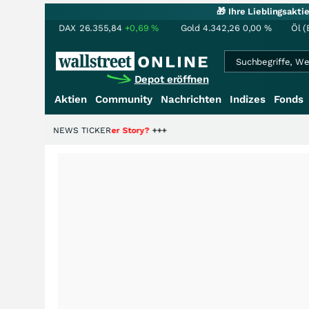
🎁 Ihre Lieblingsakt
DAX
26.355,84
+0,69
%
Gold
4.342,26
0,00
%
Öl (
Depot eröffnen
Aktien
Community
Nachrichten
Indizes
Fonds
 Hälfte der Story?
NEWS TICKER
+++