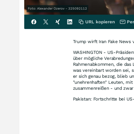
Foto: Alexander Ozerov - 325092112
URL kopieren
Per
Trump wirft Iran Fake News 
WASHINGTON - US-Präsident 
über mögliche Verabredungen
Rahmenabkommen, die das La
was vereinbart worden sei, s
er sich genau bezog, blieb u
"unehrenhaften" Leuten, mit 
zusammenreißen - und zwar 
Pakistan: Fortschritte bei U