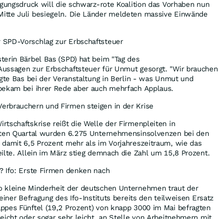
igungsdruck will die schwarz-rote Koalition das Vorhaben nun
itte Juli besiegeln. Die Länder meldeten massive Einwände
 SPD-Vorschlag zur Erbschaftsteuer
terin Bärbel Bas (SPD) hat beim "Tag des
ussagen zur Erbschaftsteuer für Unmut gesorgt. "Wir brauchen
agte Bas bei der Veranstaltung in Berlin - was Unmut und
bekam bei ihrer Rede aber auch mehrfach Applaus.
rbrauchern und Firmen steigen in der Krise
tschaftskrise reißt die Welle der Firmenpleiten in
sten Quartal wurden 6.275 Unternehmensinsolvenzen bei den
 damit 6,5 Prozent mehr als im Vorjahreszeitraum, wie das
ilte. Allein im März stieg demnach die Zahl um 15,8 Prozent.
? Ifo: Erste Firmen denken nach
 kleine Minderheit der deutschen Unternehmen traut der
einer Befragung des Ifo-Instituts bereits den teilweisen Ersatz
ppes Fünftel (19,2 Prozent) von knapp 3000 im Mai befragten
eicht oder sogar sehr leicht, an Stelle von Arbeitnehmern mit