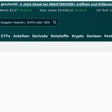
ie geschenkt.
→ Jetzt Depot bei SMARTBROKER+ eröffnen und Willkom
Brent)
82,27
+0,02
%
Dow Jones
54.036,10
+0,25
%
US Tech 1
ETFs
Anleihen
Derivate
Rohstoffe
Krypto
Devisen
Fest