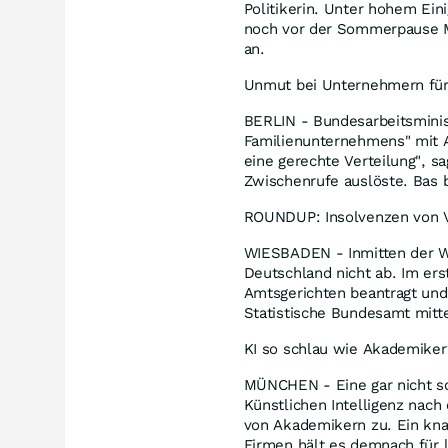
Politikerin. Unter hohem Ein
noch vor der Sommerpause M
an.
Unmut bei Unternehmern für
BERLIN - Bundesarbeitsminis
Familienunternehmens" mit A
eine gerechte Verteilung", s
Zwischenrufe auslöste. Bas 
ROUNDUP: Insolvenzen von Ve
WIESBADEN - Inmitten der Wir
Deutschland nicht ab. Im er
Amtsgerichten beantragt und
Statistische Bundesamt mitte
KI so schlau wie Akademiker
MÜNCHEN - Eine gar nicht so
Künstlichen Intelligenz nach 
von Akademikern zu. Ein kna
Firmen hält es demnach für l