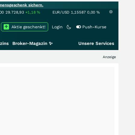
mensgeschenk sichern.
00
29.728,93
+1,18
%
EUR/USD
1,15587
0,00
%
Aktie geschenkt!
Login
Push-Kurse
zins
Broker-Magazin ✨
Unsere Services
Anzeige