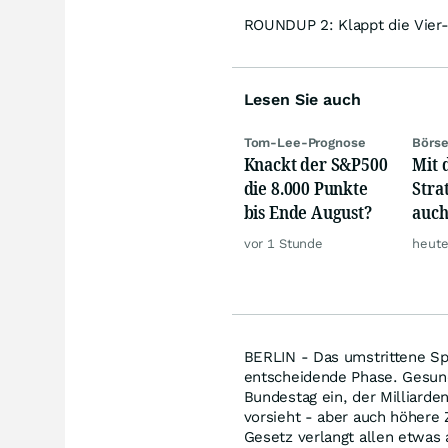
ROUNDUP 2: Klappt die Vier-
Lesen Sie auch
Tom-Lee-Prognose
Börse
Knackt der S&P500
Mit 
die 8.000 Punkte
Stra
bis Ende August?
auch
zuve
vor 1 Stunde
heute
unte
Akti
BERLIN - Das umstrittene Spa
entscheidende Phase. Gesund
Bundestag ein, der Milliard
vorsieht - aber auch höhere 
Gesetz verlangt allen etwas