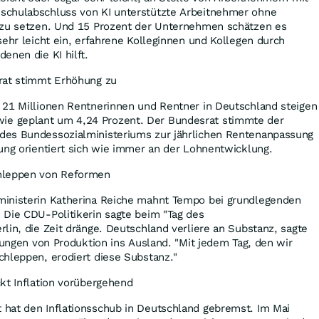
schulabschluss von KI unterstützte Arbeitnehmer ohne
 zu setzen. Und 15 Prozent der Unternehmen schätzen es
sehr leicht ein, erfahrene Kolleginnen und Kollegen durch
enen die KI hilft.
rat stimmt Erhöhung zu
 21 Millionen Rentnerinnen und Rentner in Deutschland steigen
 geplant um 4,24 Prozent. Der Bundesrat stimmte der
des Bundessozialministeriums zur jährlichen Rentenanpassung
ung orientiert sich wie immer an der Lohnentwicklung.
hleppen von Reformen
inisterin Katherina Reiche mahnt Tempo bei grundlegenden
 Die CDU-Politikerin sagte beim "Tag des
lin, die Zeit dränge. Deutschland verliere an Substanz, sagte
erungen von Produktion ins Ausland. "Mit jedem Tag, den wir
chleppen, erodiert diese Substanz."
kt Inflation vorübergehend
hat den Inflationsschub in Deutschland gebremst. Im Mai