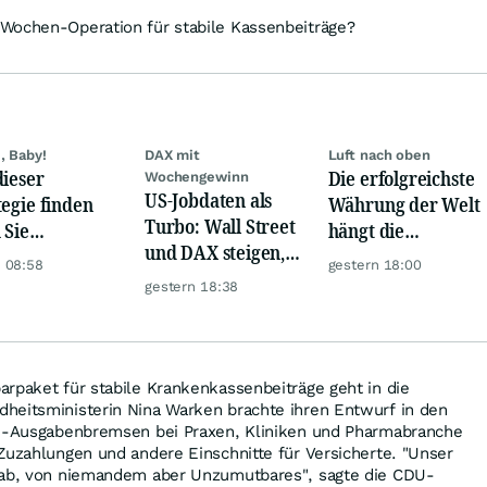
Wochen-Operation für stabile Kassenbeiträge?
, Baby!
DAX mit
Luft nach oben
dieser
Die erfolgreichste
Wochengewinn
US-Jobdaten als
tegie finden
Währung der Welt
Turbo: Wall Street
 Sie
hängt die
und DAX steigen,
rlässig
Konkurrenz ab
 08:58
gestern 18:00
Gold glänzt
rbewertete
gestern 18:38
en!
rpaket für stabile Krankenkassenbeiträge geht in die
heitsministerin Nina Warken brachte ihren Entwurf in den
en-Ausgabenbremsen bei Praxen, Kliniken und Pharmabranche
Zuzahlungen und andere Einschnitte für Versicherte. "Unser
 ab, von niemandem aber Unzumutbares", sagte die CDU-