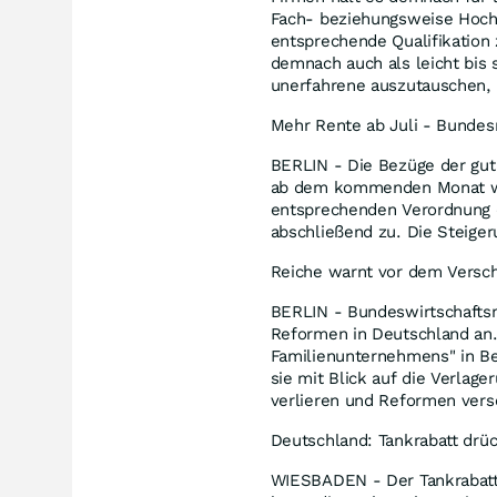
Fach- beziehungsweise Hoch
entsprechende Qualifikation
demnach auch als leicht bis 
unerfahrene auszutauschen, d
Mehr Rente ab Juli - Bundes
BERLIN - Die Bezüge der gut
ab dem kommenden Monat wie
entsprechenden Verordnung 
abschließend zu. Die Steiger
Reiche warnt vor dem Versc
BERLIN - Bundeswirtschaftsm
Reformen in Deutschland an.
Familienunternehmens" in Ber
sie mit Blick auf die Verlag
verlieren und Reformen vers
Deutschland: Tankrabatt drüc
WIESBADEN - Der Tankrabatt 