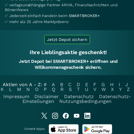
✅ verlagsunabhängige Partner ARIVA, FinanzNachrichten und
BörsenNews
✅ Jederzeit einfach handeln beim
SMARTBROKER+
✅ mehr als 25 Jahre Marktpräsenz
Jetzt Depot sichern
Ihre Lieblingsaktie geschenkt!
Jetzt Depot bei SMARTBROKER+ eröffnen und
Willkommensgeschenk sichern.
Aktien von A - Z:
#
A
B
C
D
E
F
G
H
I
J
K
L
M
N
O
P
Q
R
S
T
U
V
W
X
Y
Z
Impressum
Disclaimer
Datenschutz
Datenschutz-
Einstellungen
Nutzungsbedingungen
Unsere Apps: