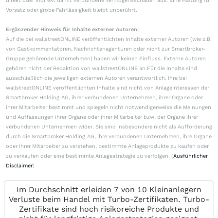
direkt oder indirekt damit verbundene Vermögensschäden aus. Eine Haftung für
Vorsatz oder grobe Fahrlässigkeit bleibt unberührt.
Ergänzender Hinweis für Inhalte externer Autoren:
Auf die bei wallstreetONLINE veröffentlichten Inhalte externer Autoren (wie z.B.
von Gastkommentatoren, Nachrichtenagenturen oder nicht zur Smartbroker-
Gruppe gehörende Unternehmen) haben wir keinen Einfluss. Externe Autoren
gehören nicht der Redaktion von wallstreetONLINE an.Für die Inhalte sind
ausschließlich die jeweiligen externen Autoren verantwortlich. Ihre bei
wallstreetONLINE veröffentlichten Inhalte sind nicht von Anlageinteressen der
Smartbroker Holding AG, ihrer verbundenen Unternehmen, ihrer Organe oder
ihrer Mitarbeiter bestimmt und spiegeln nicht notwendigerweise die Meinungen
und Auffassungen ihrer Organe oder ihrer Mitarbeiter bzw. der Organe ihrer
verbundenen Unternehmen wider. Sie sind insbesondere nicht als Aufforderung
durch die Smartbroker Holding AG, ihre verbundenen Unternehmen, ihre Organe
oder ihrer Mitarbeiter zu verstehen, bestimmte Anlageprodukte zu kaufen oder
zu verkaufen oder eine bestimmte Anlagestrategie zu verfolgen. (
Ausführlicher
Disclaimer
)
Im Durchschnitt erleiden 7 von 10 Kleinanlegern
Verluste beim Handel mit Turbo-Zertifikaten. Turbo-
Zertifikate sind hoch risikoreiche Produkte und