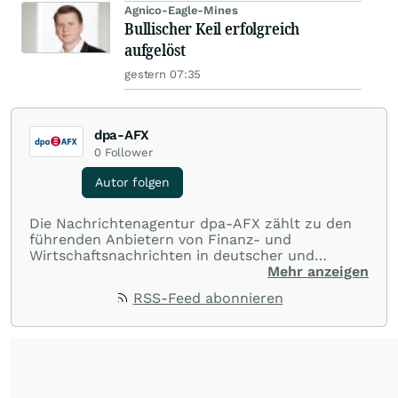
Agnico-Eagle-Mines
Bullischer Keil erfolgreich
aufgelöst
gestern 07:35
dpa-AFX
0
Follower
Autor folgen
Die Nachrichtenagentur dpa-AFX zählt zu den
führenden Anbietern von Finanz- und
Wirtschaftsnachrichten in deutscher und
englischer Sprache. Gestützt auf ein
Mehr anzeigen
internationales Agentur-Netzwerk berichtet
RSS-Feed abonnieren
dpa-AFX unabhängig, zuverlässig und schnell
von allen wichtigen Finanzstandorten der Welt.
Die Nutzung der Inhalte in Form eines RSS-
Feeds ist ausschließlich für private und nicht
kommerzielle Internetangebote zulässig. Eine