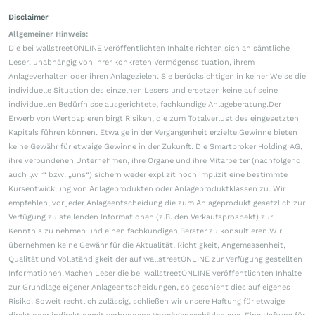
Disclaimer
Allgemeiner Hinweis:
Die bei wallstreetONLINE veröffentlichten Inhalte richten sich an sämtliche
Leser, unabhängig von ihrer konkreten Vermögenssituation, ihrem
Anlageverhalten oder ihren Anlagezielen. Sie berücksichtigen in keiner Weise die
individuelle Situation des einzelnen Lesers und ersetzen keine auf seine
individuellen Bedürfnisse ausgerichtete, fachkundige Anlageberatung.Der
Erwerb von Wertpapieren birgt Risiken, die zum Totalverlust des eingesetzten
Kapitals führen können. Etwaige in der Vergangenheit erzielte Gewinne bieten
keine Gewähr für etwaige Gewinne in der Zukunft. Die Smartbroker Holding AG,
ihre verbundenen Unternehmen, ihre Organe und ihre Mitarbeiter (nachfolgend
auch „wir“ bzw. „uns“) sichern weder explizit noch implizit eine bestimmte
Kursentwicklung von Anlageprodukten oder Anlageproduktklassen zu. Wir
empfehlen, vor jeder Anlageentscheidung die zum Anlageprodukt gesetzlich zur
Verfügung zu stellenden Informationen (z.B. den Verkaufsprospekt) zur
Kenntnis zu nehmen und einen fachkundigen Berater zu konsultieren.Wir
übernehmen keine Gewähr für die Aktualität, Richtigkeit, Angemessenheit,
Qualität und Vollständigkeit der auf wallstreetONLINE zur Verfügung gestellten
Informationen.Machen Leser die bei wallstreetONLINE veröffentlichten Inhalte
zur Grundlage eigener Anlageentscheidungen, so geschieht dies auf eigenes
Risiko. Soweit rechtlich zulässig, schließen wir unsere Haftung für etwaige