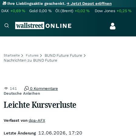
🎁 Ihre Lieblingsaktie geschenkt.
→ Jetzt Depot eröffnen
DAX
+0,69
%
Gold
0,00
%
Öl (Brent)
+0,02
%
Dow Jones
+0,25
%
BUND Future Future
Startseite
Futures
Nachrichten zu BUND Future
141
0 Kommentare
Deutsche Anleihen
Leichte Kursverluste
Verfasst von
dpa-AFX
12.06.2026, 17:20
Letzte Änderung