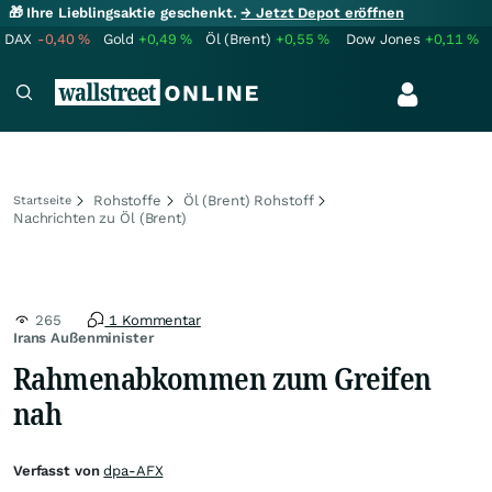
🎁 Ihre Lieblingsaktie geschenkt.
→ Jetzt Depot eröffnen
DAX
-0,40
%
Gold
+0,49
%
Öl (Brent)
+0,55
%
Dow Jones
+0,11
%
Rohstoffe
Öl (Brent) Rohstoff
Startseite
Nachrichten zu Öl (Brent)
265
1 Kommentar
Irans Außenminister
Rahmenabkommen zum Greifen
nah
Verfasst von
dpa-AFX