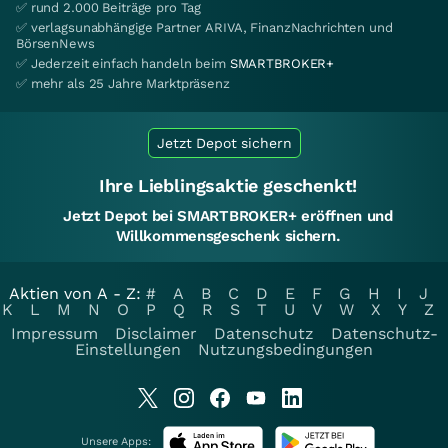
✅ rund 2.000 Beiträge pro Tag
✅ verlagsunabhängige Partner ARIVA, FinanzNachrichten und
BörsenNews
✅ Jederzeit einfach handeln beim
SMARTBROKER+
✅ mehr als 25 Jahre Marktpräsenz
Jetzt Depot sichern
Ihre Lieblingsaktie geschenkt!
Jetzt Depot bei SMARTBROKER+ eröffnen und
Willkommensgeschenk sichern.
Aktien von A - Z:
#
A
B
C
D
E
F
G
H
I
J
K
L
M
N
O
P
Q
R
S
T
U
V
W
X
Y
Z
Impressum
Disclaimer
Datenschutz
Datenschutz-
Einstellungen
Nutzungsbedingungen
Unsere Apps: