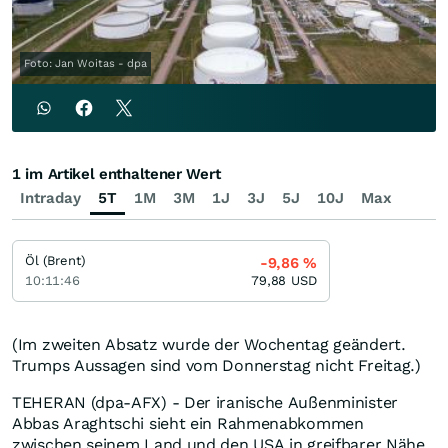
Foto: Jan Woitas - dpa
1 im Artikel enthaltener Wert
Intraday
5T
1M
3M
1J
3J
5J
10J
Max
Öl (Brent)
-9,86
%
10:11:46
79,88
USD
(Im zweiten Absatz wurde der Wochentag geändert.
Trumps Aussagen sind vom Donnerstag nicht Freitag.)
TEHERAN (dpa-AFX) - Der iranische Außenminister
Abbas Araghtschi sieht ein Rahmenabkommen
zwischen seinem Land und den USA in greifbarer Nähe.