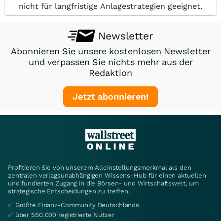
nicht für langfristige Anlagestrategien geeignet.
Newsletter
Abonnieren Sie unsere kostenlosen Newsletter
und verpassen Sie nichts mehr aus der
Redaktion
Jetzt abonnieren!
Profitieren Sie von unserem Alleinstellungsmerkmal als den
zentralen verlagsunabhängigen Wissens-Hub für einen aktuellen
und fundierten Zugang in die Börsen- und Wirtschaftswelt, um
strategische Entscheidungen zu treffen.
✅ Größte Finanz-Community Deutschlands
✅ über 550.000 registrierte Nutzer