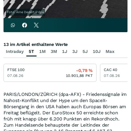
Foto: Arne Dedert - dpa
13 im Artikel enthaltene Werte
Intraday
5T
1M
3M
1J
3J
5J
10J
Max
FTSE 100
CAC 40
-0,79
%
07.08.26
10.901,88
PKT
07.08.26
PARIS/LONDON/ZÜRICH (dpa-AFX) - Friedenssignale im
Nahost-Konflikt und der Hype um den SpaceX-
Börsengang in den USA haben auch Europas Börsen am
Freitag beflügelt. Der EuroStoxx 50 erreichte schon
früh mit knapp über 6.200 Punkten ein Rekordhoch.
Zum Handelsende behauptete der Leitindex der