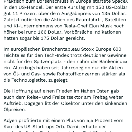
Praktisch zum Börsenschluss in Europa startete SpaceX
in den US-Handel. Der erste Kurs lag mit 150 US-Dollar
gut 11 Prozent über dem Ausgabepreis von 135 Dollar.
Zuletzt notierten die Aktien des Raumfahrt-, Satelliten-
und KI-Unternehmens von Tesla-Chef Elon Musk noch
höher bei rund 166 Dollar. Vorbörsliche Indikationen
hatten sogar bis 175 Dollar gereicht.
Im europäischen Branchentableau Stoxx Europe 600
reichte es für den Tech-Index trotz deutlicher Gewinne
nicht für den Spitzenplatz - den nahm der Bankenindex
ein. Allerdings haben seit Jahresbeginn nur die Aktien
von Öl- und Gas- sowie Rohstoffkonzernen stärker als
die Technologietitel zugelegt.
Die Hoffnung auf einen Frieden im Nahen Osten gab
auch dem Reise- und Freizeitsektor am Freitag weiter
Auftrieb. Dagegen litt der Ölsektor unter den sinkenden
Ölpreisen.
Adyen profitierte mit einem Plus von 5,5 Prozent vom
Kauf des US-Start-ups Orb. Damit erhalte der