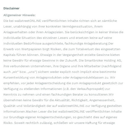
Disclaimer
Allgemeiner Hinweis:
Die bei wallstreetONLINE veröffentlichten Inhalte richten sich an sämtliche
Leser, unabhängig von ihrer konkreten Vermögenssituation, ihrem
Anlageverhalten oder ihren Anlagezielen. Sie berücksichtigen in keiner Weise die
individuelle Situation des einzelnen Lesers und ersetzen keine auf seine
individuellen Bedürfnisse ausgerichtete, fachkundige Anlageberatung.Der
Erwerb von Wertpapieren birgt Risiken, die zum Totalverlust des eingesetzten
Kapitals führen können. Etwaige in der Vergangenheit erzielte Gewinne bieten
keine Gewähr für etwaige Gewinne in der Zukunft. Die Smartbroker Holding AG,
ihre verbundenen Unternehmen, ihre Organe und ihre Mitarbeiter (nachfolgend
auch „wir“ bzw. „uns“) sichern weder explizit noch implizit eine bestimmte
Kursentwicklung von Anlageprodukten oder Anlageproduktklassen zu. Wir
empfehlen, vor jeder Anlageentscheidung die zum Anlageprodukt gesetzlich zur
Verfügung zu stellenden Informationen (z.B. den Verkaufsprospekt) zur
Kenntnis zu nehmen und einen fachkundigen Berater zu konsultieren.Wir
übernehmen keine Gewähr für die Aktualität, Richtigkeit, Angemessenheit,
Qualität und Vollständigkeit der auf wallstreetONLINE zur Verfügung gestellten
Informationen.Machen Leser die bei wallstreetONLINE veröffentlichten Inhalte
zur Grundlage eigener Anlageentscheidungen, so geschieht dies auf eigenes
Risiko. Soweit rechtlich zulässig, schließen wir unsere Haftung für etwaige