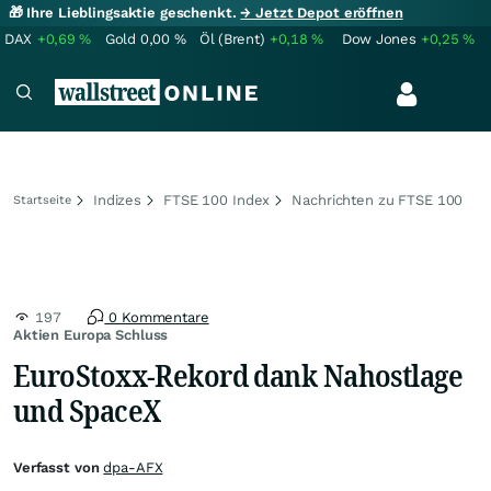
🎁 Ihre Lieblingsaktie geschenkt.
→ Jetzt Depot eröffnen
DAX
+0,69
%
Gold
0,00
%
Öl (Brent)
+0,18
%
Dow Jones
+0,25
%
Indizes
FTSE 100 Index
Nachrichten zu FTSE 100
Startseite
197
0 Kommentare
Aktien Europa Schluss
EuroStoxx-Rekord dank Nahostlage
und SpaceX
Verfasst von
dpa-AFX