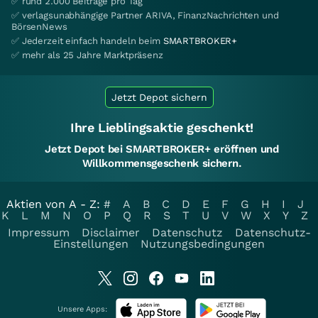
✅ rund 2.000 Beiträge pro Tag
✅ verlagsunabhängige Partner ARIVA, FinanzNachrichten und
BörsenNews
✅ Jederzeit einfach handeln beim
SMARTBROKER+
✅ mehr als 25 Jahre Marktpräsenz
Jetzt Depot sichern
Ihre Lieblingsaktie geschenkt!
Jetzt Depot bei SMARTBROKER+ eröffnen und
Willkommensgeschenk sichern.
Aktien von A - Z:
#
A
B
C
D
E
F
G
H
I
J
K
L
M
N
O
P
Q
R
S
T
U
V
W
X
Y
Z
Impressum
Disclaimer
Datenschutz
Datenschutz-
Einstellungen
Nutzungsbedingungen
Unsere Apps: