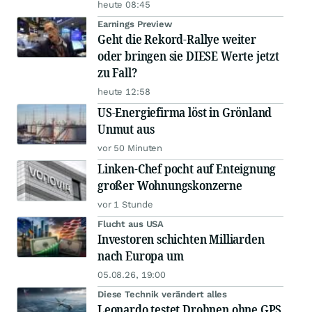
heute 08:45
Earnings Preview
Geht die Rekord-Rallye weiter
oder bringen sie DIESE Werte jetzt
zu Fall?
heute 12:58
US-Energiefirma löst in Grönland
Unmut aus
vor 50 Minuten
Linken-Chef pocht auf Enteignung
großer Wohnungskonzerne
vor 1 Stunde
Flucht aus USA
Investoren schichten Milliarden
nach Europa um
05.08.26, 19:00
Diese Technik verändert alles
Leonardo testet Drohnen ohne GPS