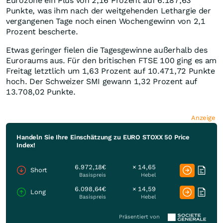
Eurozone ein Plus von 2,16 Prozent auf 6.187,63
Punkte, was ihm nach der weitgehenden Lethargie der
vergangenen Tage noch einen Wochengewinn von 2,1
Prozent bescherte.
Etwas geringer fielen die Tagesgewinne außerhalb des
Euroraums aus. Für den britischen FTSE 100 ging es am
Freitag letztlich um 1,63 Prozent auf 10.471,72 Punkte
hoch. Der Schweizer SMI gewann 1,32 Prozent auf
13.708,02 Punkte.
Anzeige
Handeln Sie Ihre Einschätzung zu EURO STOXX 50 Price
Index!
6.972,18€
× 14,65
Short
Basispreis
Hebel
6.098,64€
× 14,59
Long
Basispreis
Hebel
Präsentiert von