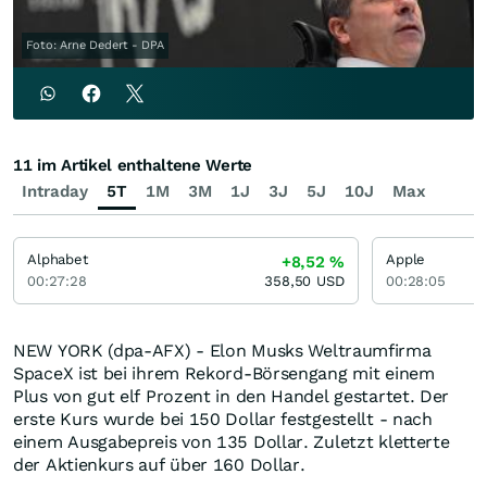
Foto: Arne Dedert - DPA
11 im Artikel enthaltene Werte
Intraday
5T
1M
3M
1J
3J
5J
10J
Max
Alphabet
Apple
+8,52
%
00:27:28
358,50
USD
00:28:05
NEW YORK (dpa-AFX) - Elon Musks Weltraumfirma
SpaceX ist bei ihrem Rekord-Börsengang mit einem
Plus von gut elf Prozent in den Handel gestartet. Der
erste Kurs wurde bei 150 Dollar festgestellt - nach
einem Ausgabepreis von 135 Dollar. Zuletzt kletterte
der Aktienkurs auf über 160 Dollar.