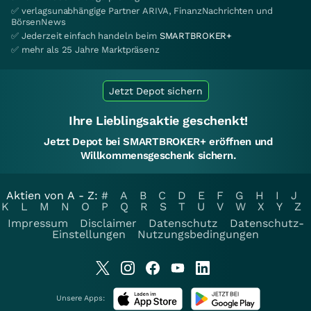
✅ verlagsunabhängige Partner ARIVA, FinanzNachrichten und
BörsenNews
✅ Jederzeit einfach handeln beim
SMARTBROKER+
✅ mehr als 25 Jahre Marktpräsenz
Jetzt Depot sichern
Ihre Lieblingsaktie geschenkt!
Jetzt Depot bei SMARTBROKER+ eröffnen und
Willkommensgeschenk sichern.
Aktien von A - Z:
#
A
B
C
D
E
F
G
H
I
J
K
L
M
N
O
P
Q
R
S
T
U
V
W
X
Y
Z
Impressum
Disclaimer
Datenschutz
Datenschutz-
Einstellungen
Nutzungsbedingungen
Unsere Apps: