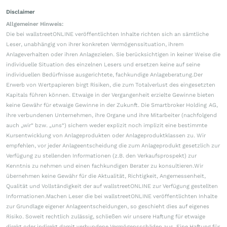
Disclaimer
Allgemeiner Hinweis:
Die bei wallstreetONLINE veröffentlichten Inhalte richten sich an sämtliche
Leser, unabhängig von ihrer konkreten Vermögenssituation, ihrem
Anlageverhalten oder ihren Anlagezielen. Sie berücksichtigen in keiner Weise die
individuelle Situation des einzelnen Lesers und ersetzen keine auf seine
individuellen Bedürfnisse ausgerichtete, fachkundige Anlageberatung.Der
Erwerb von Wertpapieren birgt Risiken, die zum Totalverlust des eingesetzten
Kapitals führen können. Etwaige in der Vergangenheit erzielte Gewinne bieten
keine Gewähr für etwaige Gewinne in der Zukunft. Die Smartbroker Holding AG,
ihre verbundenen Unternehmen, ihre Organe und ihre Mitarbeiter (nachfolgend
auch „wir“ bzw. „uns“) sichern weder explizit noch implizit eine bestimmte
Kursentwicklung von Anlageprodukten oder Anlageproduktklassen zu. Wir
empfehlen, vor jeder Anlageentscheidung die zum Anlageprodukt gesetzlich zur
Verfügung zu stellenden Informationen (z.B. den Verkaufsprospekt) zur
Kenntnis zu nehmen und einen fachkundigen Berater zu konsultieren.Wir
übernehmen keine Gewähr für die Aktualität, Richtigkeit, Angemessenheit,
Qualität und Vollständigkeit der auf wallstreetONLINE zur Verfügung gestellten
Informationen.Machen Leser die bei wallstreetONLINE veröffentlichten Inhalte
zur Grundlage eigener Anlageentscheidungen, so geschieht dies auf eigenes
Risiko. Soweit rechtlich zulässig, schließen wir unsere Haftung für etwaige
direkt oder indirekt damit verbundene Vermögensschäden aus. Eine Haftung für