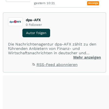
gestern 10:21
Anzeige
dpa-AFX
0
Follower
Autor folgen
Die Nachrichtenagentur dpa-AFX zählt zu den
führenden Anbietern von Finanz- und
Wirtschaftsnachrichten in deutscher und
englischer Sprache. Gestützt auf ein
Mehr anzeigen
internationales Agentur-Netzwerk berichtet
RSS-Feed abonnieren
dpa-AFX unabhängig, zuverlässig und schnell
von allen wichtigen Finanzstandorten der Welt.
Die Nutzung der Inhalte in Form eines RSS-
Feeds ist ausschließlich für private und nicht
kommerzielle Internetangebote zulässig. Eine
dauerhafte Archivierung der dpa-AFX-
Nachrichten auf diesen Seiten ist nicht zulässig.
Alle Rechte bleiben vorbehalten. (dpa-AFX)