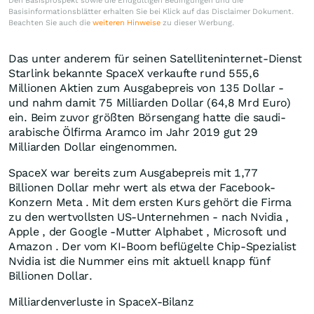
Den Basisprospekt sowie die Endgültigen Bedingungen und die
Basisinformationsblätter erhalten Sie bei Klick auf das Disclaimer Dokument.
Beachten Sie auch die
weiteren Hinweise
zu dieser Werbung.
Das unter anderem für seinen Satelliteninternet-Dienst
Starlink bekannte SpaceX verkaufte rund 555,6
Millionen Aktien zum Ausgabepreis von 135 Dollar -
und nahm damit 75 Milliarden Dollar (64,8 Mrd Euro)
ein. Beim zuvor größten Börsengang hatte die saudi-
arabische Ölfirma Aramco im Jahr 2019 gut 29
Milliarden Dollar eingenommen.
SpaceX war bereits zum Ausgabepreis mit 1,77
Billionen Dollar mehr wert als etwa der Facebook-
Konzern Meta . Mit dem ersten Kurs gehört die Firma
zu den wertvollsten US-Unternehmen - nach Nvidia ,
Apple , der Google -Mutter Alphabet , Microsoft und
Amazon . Der vom KI-Boom beflügelte Chip-Spezialist
Nvidia ist die Nummer eins mit aktuell knapp fünf
Billionen Dollar.
Milliardenverluste in SpaceX-Bilanz