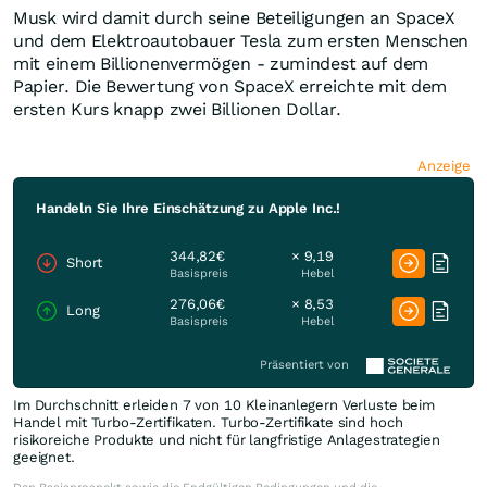
Musk wird damit durch seine Beteiligungen an SpaceX
und dem Elektroautobauer Tesla zum ersten Menschen
mit einem Billionenvermögen - zumindest auf dem
Papier. Die Bewertung von SpaceX erreichte mit dem
ersten Kurs knapp zwei Billionen Dollar.
Anzeige
Handeln Sie Ihre Einschätzung zu Apple Inc.!
344,82€
× 9,19
Short
Basispreis
Hebel
276,06€
× 8,53
Long
Basispreis
Hebel
Präsentiert von
Im Durchschnitt erleiden 7 von 10 Kleinanlegern Verluste beim
Handel mit Turbo-Zertifikaten. Turbo-Zertifikate sind hoch
risikoreiche Produkte und nicht für langfristige Anlagestrategien
geeignet.