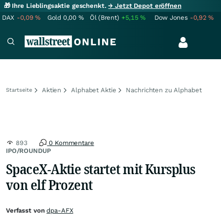
🎁 Ihre Lieblingsaktie geschenkt.
→ Jetzt Depot eröffnen
DAX
-0,09
%
Gold
0,00
%
Öl (Brent)
+5,15
%
Dow Jones
-0,92
%
Aktien
Alphabet Aktie
Nachrichten zu Alphabet
Startseite
893
0 Kommentare
IPO/ROUNDUP
SpaceX-Aktie startet mit Kursplus
von elf Prozent
Verfasst von
dpa-AFX