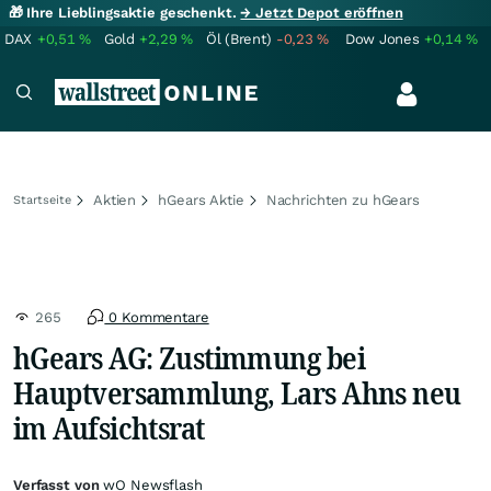
🎁 Ihre Lieblingsaktie geschenkt.
→ Jetzt Depot eröffnen
DAX
+0,51
%
Gold
+2,29
%
Öl (Brent)
-0,23
%
Dow Jones
+0,14
%
Aktien
hGears Aktie
Nachrichten zu hGears
Startseite
265
0 Kommentare
hGears AG: Zustimmung bei
Hauptversammlung, Lars Ahns neu
im Aufsichtsrat
Verfasst von
wO Newsflash