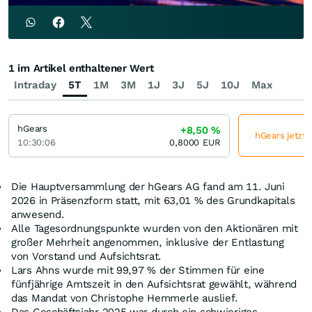
1 im Artikel enthaltener Wert
Intraday
5T
1M
3M
1J
3J
5J
10J
Max
hGears
+8,50
%
hGears jetzt 
10:30:06
0,8000
EUR
Die Hauptversammlung der hGears AG fand am 11. Juni
2026 in Präsenzform statt, mit 63,01 % des Grundkapitals
anwesend.
Alle Tagesordnungspunkte wurden von den Aktionären mit
großer Mehrheit angenommen, inklusive der Entlastung
von Vorstand und Aufsichtsrat.
Lars Ahns wurde mit 99,97 % der Stimmen für eine
fünfjährige Amtszeit in den Aufsichtsrat gewählt, während
das Mandat von Christophe Hemmerle auslief.