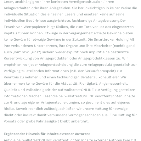
Leser, unabhängig von ihrer konkreten Vermögenssituation, ihrem
Anlageverhalten oder ihren Anlagezielen. Sie berücksichtigen in keiner Weise die
individuelle Situation des einzelnen Lesers und ersetzen keine auf seine
individuellen Bedürfnisse ausgerichtete, fachkundige Anlageberatung.Der
Erwerb von Wertpapieren birgt Risiken, die zum Totalverlust des eingesetzten
Kapitals führen können. Etwaige in der Vergangenheit erzielte Gewinne bieten
keine Gewähr für etwaige Gewinne in der Zukunft. Die Smartbroker Holding AG,
ihre verbundenen Unternehmen, ihre Organe und ihre Mitarbeiter (nachfolgend
auch „wir“ bzw. „uns“) sichern weder explizit noch implizit eine bestimmte
Kursentwicklung von Anlageprodukten oder Anlageproduktklassen zu. Wir
empfehlen, vor jeder Anlageentscheidung die zum Anlageprodukt gesetzlich zur
Verfügung zu stellenden Informationen (z.B. den Verkaufsprospekt) zur
Kenntnis zu nehmen und einen fachkundigen Berater zu konsultieren.Wir
übernehmen keine Gewähr für die Aktualität, Richtigkeit, Angemessenheit,
Qualität und Vollständigkeit der auf wallstreetONLINE zur Verfügung gestellten
Informationen.Machen Leser die bei wallstreetONLINE veröffentlichten Inhalte
zur Grundlage eigener Anlageentscheidungen, so geschieht dies auf eigenes
Risiko. Soweit rechtlich zulässig, schließen wir unsere Haftung für etwaige
direkt oder indirekt damit verbundene Vermögensschäden aus. Eine Haftung für
Vorsatz oder grobe Fahrlässigkeit bleibt unberührt.
Ergänzender Hinweis für Inhalte externer Autoren:
Auf die bei wallstreetONLINE veröffentlichten Inhalte externer Autoren (wie z.B.