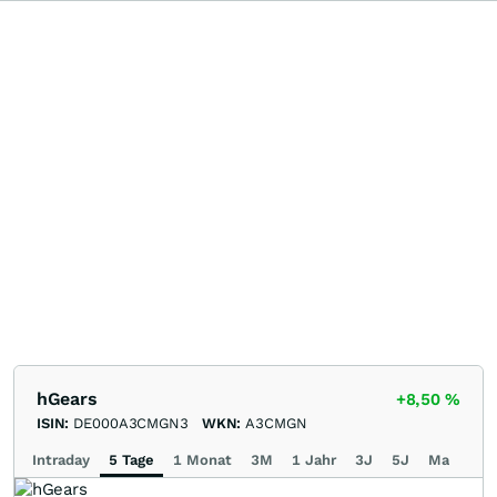
hGears
+8,50
%
ISIN:
DE000A3CMGN3
WKN:
A3CMGN
Intraday
5 Tage
1 Monat
3M
1 Jahr
3J
5J
Max