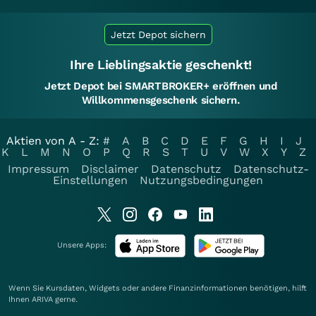
Jetzt Depot sichern
Ihre Lieblingsaktie geschenkt!
Jetzt Depot bei SMARTBROKER+ eröffnen und
Willkommensgeschenk sichern.
Aktien von A - Z:
#
A
B
C
D
E
F
G
H
I
J
K
L
M
N
O
P
Q
R
S
T
U
V
W
X
Y
Z
Impressum
Disclaimer
Datenschutz
Datenschutz-
Einstellungen
Nutzungsbedingungen
Unsere Apps:
Wenn Sie Kursdaten, Widgets oder andere Finanzinformationen benötigen, hilft
Ihnen
ARIVA
gerne.