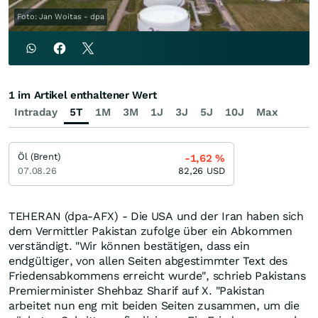
Foto: Jan Woitas - dpa
1 im Artikel enthaltener Wert
Intraday
5T
1M
3M
1J
3J
5J
10J
Max
Öl (Brent)
-1,62
%
07.08.26
82,26
USD
TEHERAN (dpa-AFX) - Die USA und der Iran haben sich
dem Vermittler Pakistan zufolge über ein Abkommen
verständigt. "Wir können bestätigen, dass ein
endgültiger, von allen Seiten abgestimmter Text des
Friedensabkommens erreicht wurde", schrieb Pakistans
Premierminister Shehbaz Sharif auf X. "Pakistan
arbeitet nun eng mit beiden Seiten zusammen, um die