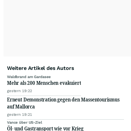
dauerhafte Archivierung der dpa-AFX-
Nachrichten auf diesen Seiten ist nicht zulässig.
Alle Rechte bleiben vorbehalten. (dpa-AFX)
Weitere Artikel des Autors
Waldbrand am Gardasee
Mehr als 200 Menschen evakuiert
gestern 19:22
Erneut Demonstration gegen den Massentourismus
auf Mallorca
gestern 19:21
Vance über US-Ziel
Öl- und Gastransport wie vor Krieg