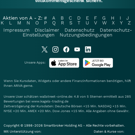
Willkommensgeschenk sichern.
Aktien von A - Z:
#
A
B
C
D
E
F
G
H
I
J
K
L
M
N
O
P
Q
R
S
T
U
V
W
X
Y
Z
Impressum
Disclaimer
Datenschutz
Datenschutz-
Einstellungen
Nutzungsbedingungen
Unsere Apps:
Wenn Sie Kursdaten, Widgets oder andere Finanzinformationen benötigen, hilft
Ihnen
ARIVA
gerne.
Unsere User schätzen wallstreet-online.de: 4.8 von 5 Sternen ermittelt aus 285
Bewertungen bei www.kagels-trading.de
Zeitverzögerung der Kursdaten: Deutsche Börsen +15 Min. NASDAQ +15 Min.
NYSE +20 Min. AMEX +20 Min. Dow Jones +15 Min. Alle Angaben ohne Gewähr.
Copyright © 1998-2026 Smartbroker Holding AG - Alle Rechte vorbehalten.
Mit Unterstützung von:
Daten & Kurse von: