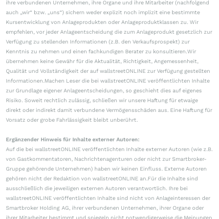
ihre verbundenen Unternehmen, ihre Organe und ihre Mitarbeiter (nachfolgend
auch „wir“ bzw. „uns“) sichern weder explizit noch implizit eine bestimmte
Kursentwicklung von Anlageprodukten oder Anlageproduktklassen zu. Wir
empfehlen, vor jeder Anlageentscheidung die zum Anlageprodukt gesetzlich zur
Verfügung zu stellenden Informationen (z.B. den Verkaufsprospekt) zur
Kenntnis zu nehmen und einen fachkundigen Berater zu konsultieren.Wir
übernehmen keine Gewähr für die Aktualität, Richtigkeit, Angemessenheit,
Qualität und Vollständigkeit der auf wallstreetONLINE zur Verfügung gestellten
Informationen.Machen Leser die bei wallstreetONLINE veröffentlichten Inhalte
zur Grundlage eigener Anlageentscheidungen, so geschieht dies auf eigenes
Risiko. Soweit rechtlich zulässig, schließen wir unsere Haftung für etwaige
direkt oder indirekt damit verbundene Vermögensschäden aus. Eine Haftung für
Vorsatz oder grobe Fahrlässigkeit bleibt unberührt.
Ergänzender Hinweis für Inhalte externer Autoren:
Auf die bei wallstreetONLINE veröffentlichten Inhalte externer Autoren (wie z.B.
von Gastkommentatoren, Nachrichtenagenturen oder nicht zur Smartbroker-
Gruppe gehörende Unternehmen) haben wir keinen Einfluss. Externe Autoren
gehören nicht der Redaktion von wallstreetONLINE an.Für die Inhalte sind
ausschließlich die jeweiligen externen Autoren verantwortlich. Ihre bei
wallstreetONLINE veröffentlichten Inhalte sind nicht von Anlageinteressen der
Smartbroker Holding AG, ihrer verbundenen Unternehmen, ihrer Organe oder
ihrer Mitarbeiter bestimmt und spiegeln nicht notwendigerweise die Meinungen