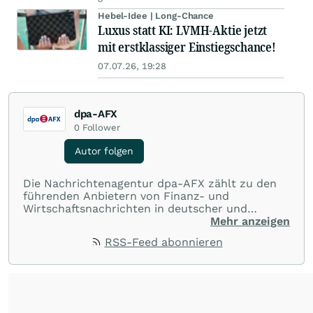
Hebel-Idee | Long-Chance
Luxus statt KI: LVMH-Aktie jetzt
mit erstklassiger Einstiegschance!
07.07.26, 19:28
dpa-AFX
0
Follower
Autor folgen
Die Nachrichtenagentur dpa-AFX zählt zu den
führenden Anbietern von Finanz- und
Wirtschaftsnachrichten in deutscher und
englischer Sprache. Gestützt auf ein
Mehr anzeigen
internationales Agentur-Netzwerk berichtet
RSS-Feed abonnieren
dpa-AFX unabhängig, zuverlässig und schnell
von allen wichtigen Finanzstandorten der Welt.
Die Nutzung der Inhalte in Form eines RSS-
Feeds ist ausschließlich für private und nicht
kommerzielle Internetangebote zulässig. Eine