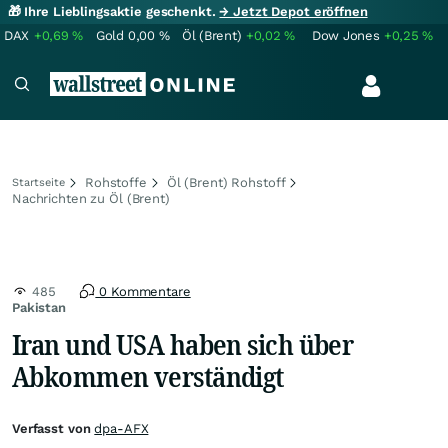
🎁 Ihre Lieblingsaktie geschenkt.
→ Jetzt Depot eröffnen
DAX
+0,69
%
Gold
0,00
%
Öl (Brent)
+0,02
%
Dow Jones
+0,25
%
Rohstoffe
Öl (Brent) Rohstoff
Startseite
Nachrichten zu Öl (Brent)
485
0 Kommentare
Pakistan
Iran und USA haben sich über
Abkommen verständigt
Verfasst von
dpa-AFX