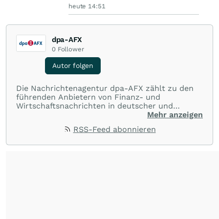
heute 14:51
dpa-AFX
0
Follower
Autor folgen
Die Nachrichtenagentur dpa-AFX zählt zu den
führenden Anbietern von Finanz- und
Wirtschaftsnachrichten in deutscher und
englischer Sprache. Gestützt auf ein
Mehr anzeigen
internationales Agentur-Netzwerk berichtet
RSS-Feed abonnieren
dpa-AFX unabhängig, zuverlässig und schnell
von allen wichtigen Finanzstandorten der Welt.
Die Nutzung der Inhalte in Form eines RSS-
Feeds ist ausschließlich für private und nicht
kommerzielle Internetangebote zulässig. Eine
dauerhafte Archivierung der dpa-AFX-
Nachrichten auf diesen Seiten ist nicht zulässig.
Alle Rechte bleiben vorbehalten. (dpa-AFX)