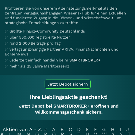
Profitieren Sie von unserem Alleinstellungsmerkmal als den
zentralen verlagsunabhängigen Wissens-Hub für einen aktuellen
und fundierten Zugang in die Börsen- und Wirtschaftswelt, um
strategische Entscheidungen zu treffen.
✅ Größte Finanz-Community Deutschlands
✅ über 550.000 registrierte Nutzer
✅ rund 2.000 Beiträge pro Tag
✅ verlagsunabhängige Partner ARIVA, FinanzNachrichten und
BörsenNews
✅ Jederzeit einfach handeln beim
SMARTBROKER+
✅ mehr als 25 Jahre Marktpräsenz
Jetzt Depot sichern
Ihre Lieblingsaktie geschenkt!
Jetzt Depot bei SMARTBROKER+ eröffnen und
Willkommensgeschenk sichern.
Aktien von A - Z:
#
A
B
C
D
E
F
G
H
I
J
K
L
M
N
O
P
Q
R
S
T
U
V
W
X
Y
Z