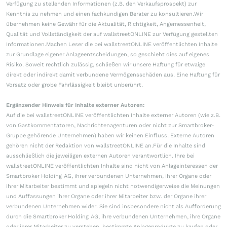
Verfügung zu stellenden Informationen (z.B. den Verkaufsprospekt) zur
Kenntnis zu nehmen und einen fachkundigen Berater zu konsultieren.Wir
übernehmen keine Gewähr für die Aktualität, Richtigkeit, Angemessenheit,
Qualität und Vollständigkeit der auf wallstreetONLINE zur Verfügung gestellten
Informationen.Machen Leser die bei wallstreetONLINE veröffentlichten Inhalte
zur Grundlage eigener Anlageentscheidungen, so geschieht dies auf eigenes
Risiko. Soweit rechtlich zulässig, schließen wir unsere Haftung für etwaige
direkt oder indirekt damit verbundene Vermögensschäden aus. Eine Haftung für
Vorsatz oder grobe Fahrlässigkeit bleibt unberührt.
Ergänzender Hinweis für Inhalte externer Autoren:
Auf die bei wallstreetONLINE veröffentlichten Inhalte externer Autoren (wie z.B.
von Gastkommentatoren, Nachrichtenagenturen oder nicht zur Smartbroker-
Gruppe gehörende Unternehmen) haben wir keinen Einfluss. Externe Autoren
gehören nicht der Redaktion von wallstreetONLINE an.Für die Inhalte sind
ausschließlich die jeweiligen externen Autoren verantwortlich. Ihre bei
wallstreetONLINE veröffentlichten Inhalte sind nicht von Anlageinteressen der
Smartbroker Holding AG, ihrer verbundenen Unternehmen, ihrer Organe oder
ihrer Mitarbeiter bestimmt und spiegeln nicht notwendigerweise die Meinungen
und Auffassungen ihrer Organe oder ihrer Mitarbeiter bzw. der Organe ihrer
verbundenen Unternehmen wider. Sie sind insbesondere nicht als Aufforderung
durch die Smartbroker Holding AG, ihre verbundenen Unternehmen, ihre Organe
oder ihrer Mitarbeiter zu verstehen, bestimmte Anlageprodukte zu kaufen oder