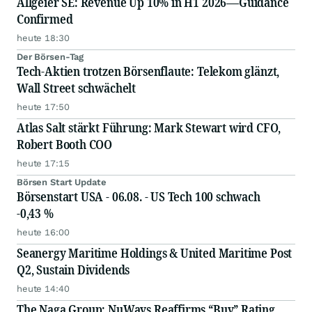
Allgeier SE: Revenue Up 10% in H1 2026—Guidance
Confirmed
heute 18:30
Der Börsen-Tag
Tech-Aktien trotzen Börsenflaute: Telekom glänzt,
Wall Street schwächelt
heute 17:50
Atlas Salt stärkt Führung: Mark Stewart wird CFO,
Robert Booth COO
heute 17:15
Börsen Start Update
Börsenstart USA - 06.08. - US Tech 100 schwach
-0,43 %
heute 16:00
Seanergy Maritime Holdings & United Maritime Post
Q2, Sustain Dividends
heute 14:40
The Naga Group: NuWays Reaffirms “Buy” Rating,