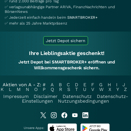
✅ rund 2.000 Beiträge pro Tag
✅ verlagsunabhängige Partner ARIVA, FinanzNachrichten und
BörsenNews
✅ Jederzeit einfach handeln beim
SMARTBROKER+
✅ mehr als 25 Jahre Marktpräsenz
Jetzt Depot sichern
Ihre Lieblingsaktie geschenkt!
Jetzt Depot bei SMARTBROKER+ eröffnen und
Willkommensgeschenk sichern.
Aktien von A - Z:
#
A
B
C
D
E
F
G
H
I
J
K
L
M
N
O
P
Q
R
S
T
U
V
W
X
Y
Z
Impressum
Disclaimer
Datenschutz
Datenschutz-
Einstellungen
Nutzungsbedingungen
Unsere Apps: