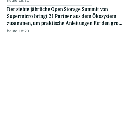
heute 19:31
Der siebte jährliche Open Storage Summit von
Supermicro bringt 21 Partner aus dem Ökosystem
zusammen, um praktische Anleitungen für den groß
angelegten Einsatz von KI in Unternehmen
heute 18:20
auszutauschen