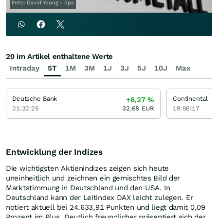
Foto: David Young - dpa
20 im Artikel enthaltene Werte
Intraday
5T
1M
3M
1J
3J
5J
10J
Max
Deutsche Bank
Continental
+6,27
%
21:32:25
32,68
EUR
19:56:17
Entwicklung der Indizes
Die wichtigsten Aktienindizes zeigen sich heute
uneinheitlich und zeichnen ein gemischtes Bild der
Marktstimmung in Deutschland und den USA. In
Deutschland kann der Leitindex DAX leicht zulegen. Er
notiert aktuell bei 24.633,91 Punkten und liegt damit 0,09
Prozent im Plus. Deutlich freundlicher präsentiert sich der