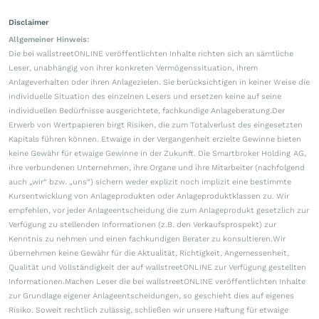
Disclaimer
Allgemeiner Hinweis:
Die bei wallstreetONLINE veröffentlichten Inhalte richten sich an sämtliche
Leser, unabhängig von ihrer konkreten Vermögenssituation, ihrem
Anlageverhalten oder ihren Anlagezielen. Sie berücksichtigen in keiner Weise die
individuelle Situation des einzelnen Lesers und ersetzen keine auf seine
individuellen Bedürfnisse ausgerichtete, fachkundige Anlageberatung.Der
Erwerb von Wertpapieren birgt Risiken, die zum Totalverlust des eingesetzten
Kapitals führen können. Etwaige in der Vergangenheit erzielte Gewinne bieten
keine Gewähr für etwaige Gewinne in der Zukunft. Die Smartbroker Holding AG,
ihre verbundenen Unternehmen, ihre Organe und ihre Mitarbeiter (nachfolgend
auch „wir“ bzw. „uns“) sichern weder explizit noch implizit eine bestimmte
Kursentwicklung von Anlageprodukten oder Anlageproduktklassen zu. Wir
empfehlen, vor jeder Anlageentscheidung die zum Anlageprodukt gesetzlich zur
Verfügung zu stellenden Informationen (z.B. den Verkaufsprospekt) zur
Kenntnis zu nehmen und einen fachkundigen Berater zu konsultieren.Wir
übernehmen keine Gewähr für die Aktualität, Richtigkeit, Angemessenheit,
Qualität und Vollständigkeit der auf wallstreetONLINE zur Verfügung gestellten
Informationen.Machen Leser die bei wallstreetONLINE veröffentlichten Inhalte
zur Grundlage eigener Anlageentscheidungen, so geschieht dies auf eigenes
Risiko. Soweit rechtlich zulässig, schließen wir unsere Haftung für etwaige