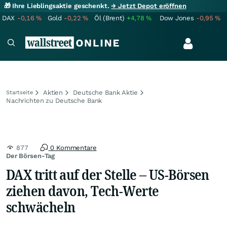
🎁 Ihre Lieblingsaktie geschenkt.
→ Jetzt Depot eröffnen
DAX
-0,16
%
Gold
-0,22
%
Öl (Brent)
+4,78
%
Dow Jones
-0,95
%
Aktien
Deutsche Bank Aktie
Startseite
Nachrichten zu Deutsche Bank
877
0 Kommentare
Der Börsen-Tag
DAX tritt auf der Stelle – US-Börsen
ziehen davon, Tech-Werte
schwächeln