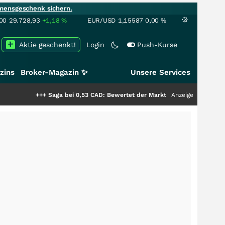
mensgeschenk sichern.
00
29.728,93
+1,18
%
EUR/USD
1,15587
0,00
%
Aktie geschenkt!
Login
Push-Kurse
zins
Broker-Magazin ✨
Unsere Services
aga bei 0,53 CAD: Bewertet der Markt noch immer nur die Hälfte der Story
Anzeige